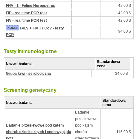
FHV - 1 - Feline Herpesvirus
42.00 $
FIP - real time PCR test
42.00 $
FIV - real time PCR test
42.00 $
KOMBI
FeLV + FIV + FCoV - testy
94.00 $
PCR
Testy immunologiczne
Standardowa
Nazwa badania
cena
Grupa krwi - serologiczna
34.00 $
Screening genetyczny
Standardowa
Nazwa badania
cena
Badanie
przesiewowe
Badanie przesiewowe pod kątem
pod kątem
chorób dziedzicznych i cech wyglądu
chorób
115.00 $
kota
dziedzicznych