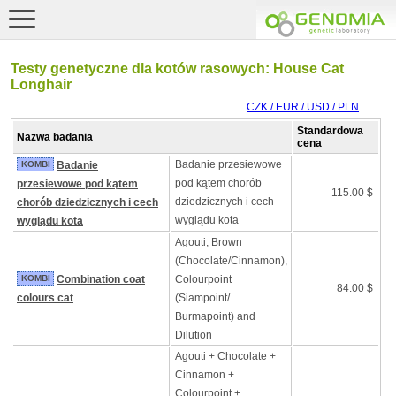
Testy genetyczne dla kotów rasowych: House Cat
Longhair
CZK / EUR / USD / PLN
Standardowa
Nazwa badania
cena
Badanie przesiewowe
KOMBI
Badanie
pod kątem chorób
przesiewowe pod kątem
115.00 $
dziedzicznych i cech
chorób dziedzicznych i cech
wyglądu kota
wyglądu kota
Agouti, Brown
(Chocolate/Cinnamon),
KOMBI
Combination coat
Colourpoint
84.00 $
colours cat
(Siampoint/
Burmapoint) and
Dilution
Agouti + Chocolate +
Cinnamon +
Colourpoint +