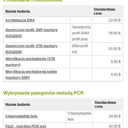
Standardowa
Nazwa badania
cena
Archiwizacja DNA
22.00 $
Genetyczny
Genetyczny profil, SNP markery
profil (DNA
56.00 $
ISAG2020
profil psa)
Genetyczny profil, STR markery
DNA profil
51.00 $
ISAG2006
kot
Weryfikacja pochodzenia (STR
5.00 $
markery)
Weryfikacja pochodzenia kotów
5.00 $
(markery SNP)
Wykrywanie patogenów metodą PCR
Standardowa
Nazwa badania
cena
Chlamydophila
Chlamydophila felis
34.00 $
felis
FeLV - real time PCR test
42.00 $