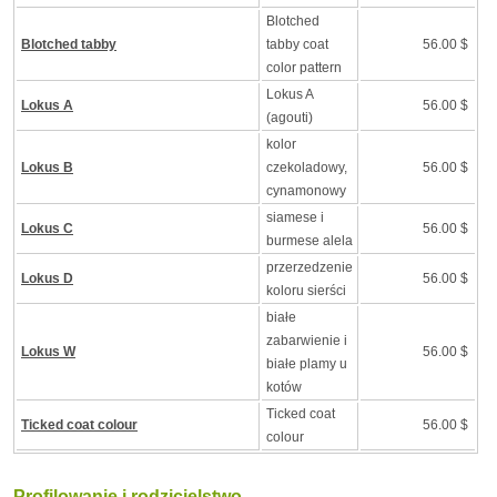
Blotched
Blotched tabby
tabby coat
56.00 $
color pattern
Lokus A
Lokus A
56.00 $
(agouti)
kolor
Lokus B
czekoladowy,
56.00 $
cynamonowy
siamese i
Lokus C
56.00 $
burmese alela
przerzedzenie
Lokus D
56.00 $
koloru sierści
białe
zabarwienie i
Lokus W
56.00 $
białe plamy u
kotów
Ticked coat
Ticked coat colour
56.00 $
colour
Profilowanie i rodzicielstwo