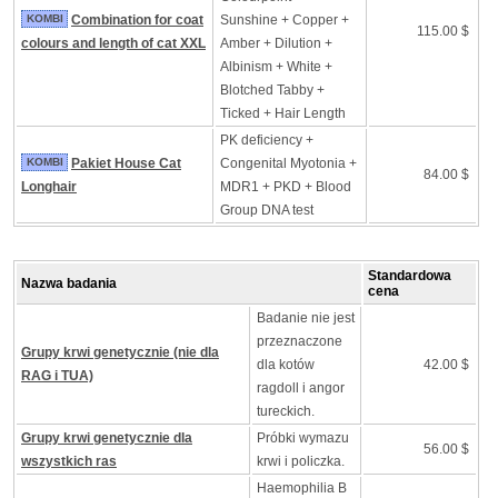
KOMBI
Combination for coat
Sunshine + Copper +
115.00 $
colours and length of cat XXL
Amber + Dilution +
Albinism + White +
Blotched Tabby +
Ticked + Hair Length
PK deficiency +
KOMBI
Pakiet House Cat
Congenital Myotonia +
84.00 $
Longhair
MDR1 + PKD + Blood
Group DNA test
Standardowa
Nazwa badania
cena
Badanie nie jest
przeznaczone
Grupy krwi genetycznie (nie dla
dla kotów
42.00 $
RAG i TUA)
ragdoll i angor
tureckich.
Grupy krwi genetycznie dla
Próbki wymazu
56.00 $
wszystkich ras
krwi i policzka.
Haemophilia B