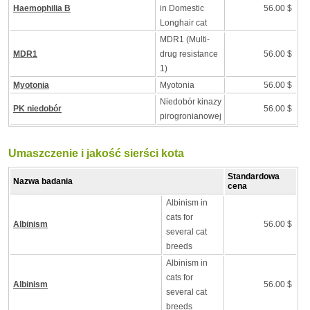
Haemophilia B
in Domestic
56.00 $
Longhair cat
MDR1 (Multi-
MDR1
drug resistance
56.00 $
1)
Myotonia
Myotonia
56.00 $
Niedobór kinazy
PK niedobór
56.00 $
pirogronianowej
Umaszczenie i jakość sierści kota
Standardowa
Nazwa badania
cena
Albinism in
cats for
Albinism
56.00 $
several cat
breeds
Albinism in
cats for
Albinism
56.00 $
several cat
breeds