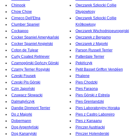
Chinook
Owczarek Szkocki Collie
Chow Chow
Długowłosy
Cirneco Dell'Etna
Owczarek Szkocki Collie
Clumber Spaniel
Krótkowłosy
Cockapoo
Owczarek Wschodnioeuropejski
Cocker Spaniel Amerykański
Owczarek z Bergamo
Cocker Spaniel Angielski
Owczarek z Majorki
Coton de Tulear
Parson Russell Terrier
Curly Coated Retriever
Patterdale Terrier
Czarnogórski Gończy Górski
Pekińczyk
Czarny Terrier Rosyjski
Petit Basset Griffon Vendéen
Czeski Fousek
Phalene
Czeski Pis Górski
Pies Chodzki
Czin Japoński
Pies Faraona
Czuwacz Słowacki
Pies Górski z Estrela
Dalmatyńczyk
Pies Grenlandzki
Dandie Dinmont Terrier
Pies Laboratoryjny Horaka
Do z Majorki
Pies z Castro Laboreiro
Dobermann
Pies z Kanaanu
Dog Argentyński
Pinczer Austriacki
Dog Kanaryjski
Pinczer Holenderski