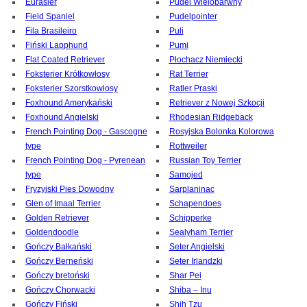
Eurasier
Pudel Wielobarwny
Field Spaniel
Pudelpointer
Fila Brasileiro
Puli
Fiński Lapphund
Pumi
Flat Coated Retriever
Płochacz Niemiecki
Foksterier Krótkowłosy
Rat Terrier
Foksterier Szorstkowłosy
Ratler Praski
Foxhound Amerykański
Retriever z Nowej Szkocji
Foxhound Angielski
Rhodesian Ridgeback
French Pointing Dog - Gascogne
Rosyjska Bolonka Kolorowa
type
Rottweiler
French Pointing Dog - Pyrenean
Russian Toy Terrier
type
Samojed
Fryzyjski Pies Dowodny
Sarplaninac
Glen of Imaal Terrier
Schapendoes
Golden Retriever
Schipperke
Goldendoodle
Sealyham Terrier
Gończy Bałkański
Seter Angielski
Gończy Berneński
Seter Irlandzki
Gończy bretoński
Shar Pei
Gończy Chorwacki
Shiba – Inu
Gończy Fiński
Shih Tzu