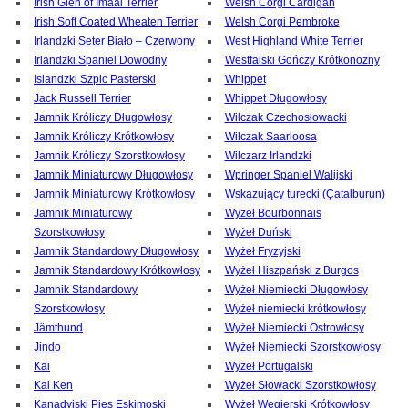
Irish Glen of Imaal Terrier
Welsh Corgi Cardigan
Irish Soft Coated Wheaten Terrier
Welsh Corgi Pembroke
Irlandzki Seter Biało – Czerwony
West Highland White Terrier
Irlandzki Spaniel Dowodny
Westfalski Gończy Krótkonożny
Islandzki Szpic Pasterski
Whippet
Jack Russell Terrier
Whippet Długowłosy
Jamnik Króliczy Długowłosy
Wilczak Czechosłowacki
Jamnik Króliczy Krótkowłosy
Wilczak Saarloosa
Jamnik Króliczy Szorstkowłosy
Wilczarz Irlandzki
Jamnik Miniaturowy Długowłosy
Wpringer Spaniel Walijski
Jamnik Miniaturowy Krótkowłosy
Wskazujący turecki (Çatalburun)
Jamnik Miniaturowy
Wyżeł Bourbonnais
Szorstkowłosy
Wyżeł Duński
Jamnik Standardowy Długowłosy
Wyżeł Fryzyjski
Jamnik Standardowy Krótkowłosy
Wyżeł Hiszpański z Burgos
Jamnik Standardowy
Wyżeł Niemiecki Długowłosy
Szorstkowłosy
Wyżeł niemiecki krótkowłosy
Jämthund
Wyżeł Niemiecki Ostrowłosy
Jindo
Wyżeł Niemiecki Szorstkowłosy
Kai
Wyżeł Portugalski
Kai Ken
Wyżeł Słowacki Szorstkowłosy
Kanadyjski Pies Eskimoski
Wyżeł Węgierski Krótkowłosy