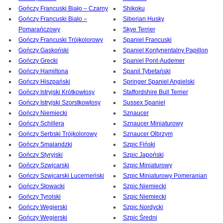
Gończy Francuski Biało – Czarny
Shikoku
Gończy Francuski Biało –
Siberian Husky
Pomarańczowy
Skye Terrier
Gończy Francuski Trójkolorowy
Spaniel Francuski
Gończy Gaskoński
Spaniel Kontynentalny Papillon
Gończy Grecki
Spaniel Pont-Audemer
Gończy Hamiltona
Spanil Tybetański
Gończy Hiszpański
Springer Spaniel Angielski
Gończy Istryjski Krótkowłosy
Staffordshire Bull Terrier
Gończy Istryjski Szorstkowłosy
Sussex Spaniel
Gończy Niemiecki
Sznaucer
Gończy Schillera
Sznaucer Miniaturowy
Gończy Serbski Trójkolorowy
Sznaucer Olbrzym
Gończy Smalandzki
Szpic Fiński
Gończy Styryjski
Szpic Japoński
Gończy Szwjcarski
Szpic Miniaturowy
Gończy Szwjcarski Lucerneński
Szpic Miniaturowy Pomeranian
Gończy Słowacki
Szpic Niemiecki
Gończy Tyrolski
Szpic Niemiecki
Gończy Węgierski
Szpic Nordycki
Gończy Węgierski
Szpic Średni