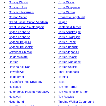
Gończy Włoski
Szpic Wilczy
Gończy z Jury
Szpic Wizygotów
Gończy z Nivernais
Szpic Włoski
Gordon Setter
Szwedzki Lapphund
Grand Basset Griffon Vendéen
Taigan
Grant Gascon Saintongeois
Tenterfield Terrier
Gryfon Korthalsa
Terrier Australijski
Gryfon Korthalsa
Terrier Brazylijski
Gryfonik Belgijski
Terrier Czeski
Gryfonik Brukselski
Terrier Irlandzki
Grzywacz Chiński
Terrier Japoński
Haldenstovare
Terrier Szkocki
Harrier
Terrier Tybetański
Havana Silk Dog
Terrier Walijski
Hawańczyk
Thai Ridgeback
Heideterrier
Tornjak
Hiszpański Pies Dowodny
Tosa
Hokkaido
Toy Fox Terrier
Holenderski Pies na Kuropatwy
Toy Manchester Terrier
Hovawart
Toy Rosyjski
Hygenhund
Treeing Walker Coonhound