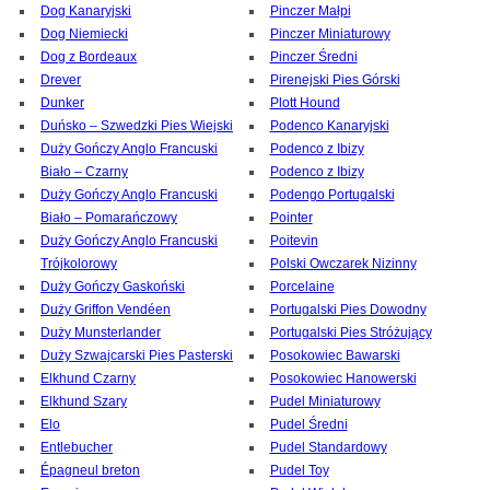
Dog Kanaryjski
Pinczer Małpi
Dog Niemiecki
Pinczer Miniaturowy
Dog z Bordeaux
Pinczer Średni
Drever
Pirenejski Pies Górski
Dunker
Plott Hound
Duńsko – Szwedzki Pies Wiejski
Podenco Kanaryjski
Duży Gończy Anglo Francuski
Podenco z Ibizy
Biało – Czarny
Podenco z Ibizy
Duży Gończy Anglo Francuski
Podengo Portugalski
Biało – Pomarańczowy
Pointer
Duży Gończy Anglo Francuski
Poitevin
Trójkolorowy
Polski Owczarek Nizinny
Duży Gończy Gaskoński
Porcelaine
Duży Griffon Vendéen
Portugalski Pies Dowodny
Duży Munsterlander
Portugalski Pies Stróżujący
Duży Szwajcarski Pies Pasterski
Posokowiec Bawarski
Elkhund Czarny
Posokowiec Hanowerski
Elkhund Szary
Pudel Miniaturowy
Elo
Pudel Średni
Entlebucher
Pudel Standardowy
Épagneul breton
Pudel Toy