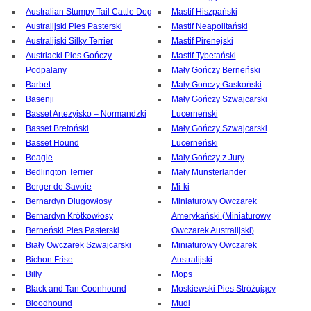
Australian Stumpy Tail Cattle Dog
Mastif Hiszpański
Australijski Pies Pasterski
Mastif Neapolitański
Australijski Silky Terrier
Mastif Pirenejski
Austriacki Pies Gończy
Mastif Tybetański
Podpalany
Mały Gończy Berneński
Barbet
Mały Gończy Gaskoński
Basenji
Mały Gończy Szwajcarski
Basset Artezyjsko – Normandzki
Lucerneński
Basset Bretoński
Mały Gończy Szwajcarski
Basset Hound
Lucerneński
Beagle
Mały Gończy z Jury
Bedlington Terrier
Mały Munsterlander
Berger de Savoie
Mi-ki
Bernardyn Długowłosy
Miniaturowy Owczarek
Bernardyn Krótkowłosy
Amerykański (Miniaturowy
Berneński Pies Pasterski
Owczarek Australijski)
Biały Owczarek Szwajcarski
Miniaturowy Owczarek
Bichon Frise
Australijski
Billy
Mops
Black and Tan Coonhound
Moskiewski Pies Stróżujący
Bloodhound
Mudi