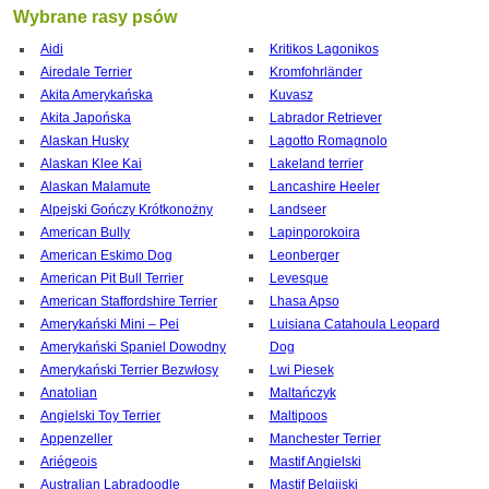
Wybrane rasy psów
Aidi
Kritikos Lagonikos
Airedale Terrier
Kromfohrländer
Akita Amerykańska
Kuvasz
Akita Japońska
Labrador Retriever
Alaskan Husky
Lagotto Romagnolo
Alaskan Klee Kai
Lakeland terrier
Alaskan Malamute
Lancashire Heeler
Alpejski Gończy Krótkonożny
Landseer
American Bully
Lapinporokoira
American Eskimo Dog
Leonberger
American Pit Bull Terrier
Levesque
American Staffordshire Terrier
Lhasa Apso
Amerykański Mini – Pei
Luisiana Catahoula Leopard
Amerykański Spaniel Dowodny
Dog
Amerykański Terrier Bezwłosy
Lwi Piesek
Anatolian
Maltańczyk
Angielski Toy Terrier
Maltipoos
Appenzeller
Manchester Terrier
Ariégeois
Mastif Angielski
Australian Labradoodle
Mastif Belgijski