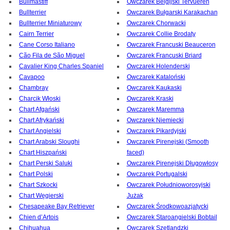
Bullmastiff
Owczarek Belgijski Tervueren
Bullterrier
Owczarek Bułgarski Karakachan
Bullterrier Miniaturowy
Owczarek Chorwacki
Cairn Terrier
Owczarek Collie Brodaty
Cane Corso Italiano
Owczarek Francuski Beauceron
Cão Fila de São Miguel
Owczarek Francuski Briard
Cavalier King Charles Spaniel
Owczarek Holenderski
Cavapoo
Owczarek Kataloński
Chambray
Owczarek Kaukaski
Charcik Włoski
Owczarek Kraski
Chart Afgański
Owczarek Maremma
Chart Afrykański
Owczarek Niemiecki
Chart Angielski
Owczarek Pikardyjski
Chart Arabski Sloughi
Owczarek Pirenejski (Smooth
Chart Hiszpański
faced)
Chart Perski Saluki
Owczarek Pirenejski Długowłosy
Chart Polski
Owczarek Portugalski
Chart Szkocki
Owczarek Południoworosyjski
Chart Węgierski
Jużak
Chesapeake Bay Retriever
Owczarek Środkowoazjatycki
Chien d’Artois
Owczarek Staroangielski Bobtail
Chihuahua
Owczarek Szetlandzki