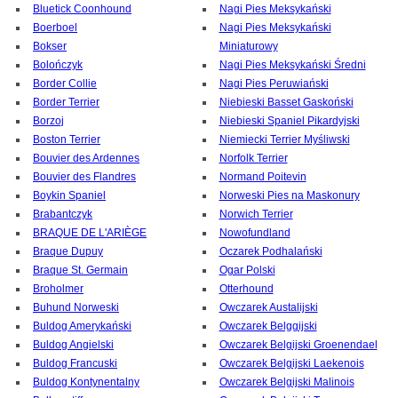
Bluetick Coonhound
Nagi Pies Meksykański
Boerboel
Nagi Pies Meksykański
Bokser
Miniaturowy
Bolończyk
Nagi Pies Meksykański Średni
Border Collie
Nagi Pies Peruwiański
Border Terrier
Niebieski Basset Gaskoński
Borzoj
Niebieski Spaniel Pikardyjski
Boston Terrier
Niemiecki Terrier Myśliwski
Bouvier des Ardennes
Norfolk Terrier
Bouvier des Flandres
Normand Poitevin
Boykin Spaniel
Norweski Pies na Maskonury
Brabantczyk
Norwich Terrier
BRAQUE DE L'ARIÈGE
Nowofundland
Braque Dupuy
Oczarek Podhalański
Braque St. Germain
Ogar Polski
Broholmer
Otterhound
Buhund Norweski
Owczarek Austalijski
Buldog Amerykański
Owczarek Belggijski
Buldog Angielski
Owczarek Belgijski Groenendael
Buldog Francuski
Owczarek Belgijski Laekenois
Buldog Kontynentalny
Owczarek Belgijski Malinois