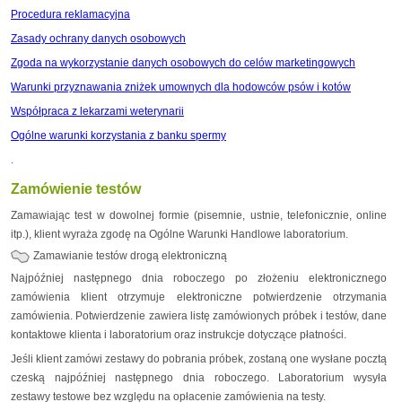
Procedura reklamacyjna
Zasady ochrany danych osobowych
Zgoda na wykorzystanie danych osobowych do celów marketingowych
Warunki przyznawania zniżek umownych dla hodowców psów i kotów
Współpraca z lekarzami weterynarii
Ogólne warunki korzystania z banku spermy
.
Zamówienie testów
Zamawiając test w dowolnej formie (pisemnie, ustnie, telefonicznie, online
itp.), klient wyraża zgodę na Ogólne Warunki Handlowe laboratorium.
Zamawianie testów drogą elektroniczną
Najpóźniej następnego dnia roboczego po złożeniu elektronicznego
zamówienia klient otrzymuje elektroniczne potwierdzenie otrzymania
zamówienia. Potwierdzenie zawiera listę zamówionych próbek i testów, dane
kontaktowe klienta i laboratorium oraz instrukcje dotyczące płatności.
Jeśli klient zamówi zestawy do pobrania próbek, zostaną one wysłane pocztą
czeską najpóźniej następnego dnia roboczego. Laboratorium wysyła
zestawy testowe bez względu na opłacenie zamówienia na testy.