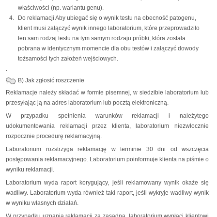
właściwości (np. wariantu genu).
Do reklamacji Aby ubiegać się o wynik testu na obecność patogenu,
klient musi załączyć wynik innego laboratorium, które przeprowadziło
ten sam rodzaj testu na tym samym rodzaju próbki, która została
pobrana w identycznym momencie dla obu testów i załączyć dowody
tożsamości tych założeń wejściowych.
.
B) Jak zgłosić roszczenie
Reklamacje należy składać w formie pisemnej, w siedzibie laboratorium lub
przesyłając ją na adres laboratorium lub pocztą elektroniczną.
W przypadku spełnienia warunków reklamacji i należytego
udokumentowania reklamacji przez klienta, laboratorium niezwłocznie
rozpocznie procedurę reklamacyjną.
Laboratorium rozstrzyga reklamację w terminie 30 dni od wszczęcia
postępowania reklamacyjnego. Laboratorium poinformuje klienta na piśmie o
wyniku reklamacji.
Laboratorium wyda raport korygujący, jeśli reklamowany wynik okaże się
wadliwy. Laboratorium wyda również taki raport, jeśli wykryje wadliwy wynik
w wyniku własnych działań.
W przypadku uznania reklamacji za zasadną, laboratorium wypłaci klientowi