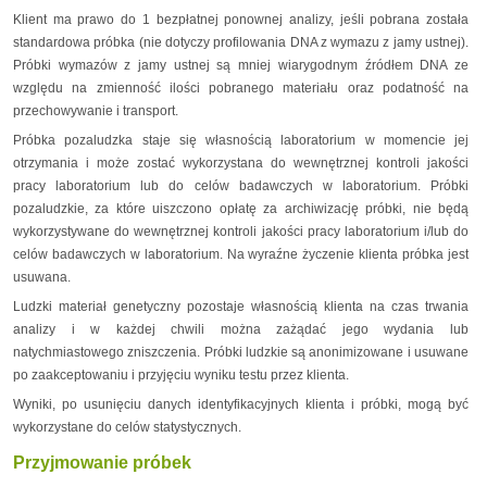
Klient ma prawo do 1 bezpłatnej ponownej analizy, jeśli pobrana została
standardowa próbka (nie dotyczy profilowania DNA z wymazu z jamy ustnej).
Próbki wymazów z jamy ustnej są mniej wiarygodnym źródłem DNA ze
względu na zmienność ilości pobranego materiału oraz podatność na
przechowywanie i transport.
Próbka pozaludzka staje się własnością laboratorium w momencie jej
otrzymania i może zostać wykorzystana do wewnętrznej kontroli jakości
pracy laboratorium lub do celów badawczych w laboratorium. Próbki
pozaludzkie, za które uiszczono opłatę za archiwizację próbki, nie będą
wykorzystywane do wewnętrznej kontroli jakości pracy laboratorium i/lub do
celów badawczych w laboratorium. Na wyraźne życzenie klienta próbka jest
usuwana.
Ludzki materiał genetyczny pozostaje własnością klienta na czas trwania
analizy i w każdej chwili można zażądać jego wydania lub
natychmiastowego zniszczenia. Próbki ludzkie są anonimizowane i usuwane
po zaakceptowaniu i przyjęciu wyniku testu przez klienta.
Wyniki, po usunięciu danych identyfikacyjnych klienta i próbki, mogą być
wykorzystane do celów statystycznych.
Przyjmowanie próbek