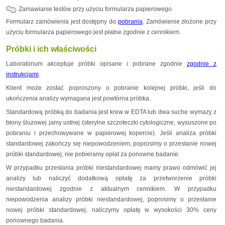
Zamawianie testów przy użyciu formularza papierowego
Formularz zamówienia jest dostępny do
pobrania
. Zamówienie złożone przy
użyciu formularza papierowego jest płatne zgodnie z cennikiem.
Próbki i ich właściwości
Laboratorium akceptuje próbki opisane i pobrane zgodnie
zgodnie z
instrukcjami
.
Klient może zostać poproszony o pobranie kolejnej próbki, jeśli do
ukończenia analizy wymagana jest powtórna próbka.
Standardową próbką do badania jest krew w EDTA lub dwa suche wymazy z
błony śluzowej jamy ustnej (sterylne szczoteczki cytologiczne, wysuszone po
pobraniu i przechowywane w papierowej kopercie). Jeśli analiza próbki
standardowej zakończy się niepowodzeniem, poprosimy o przesłanie nowej
próbki standardowej; nie pobieramy opłat za ponowne badanie.
W przypadku przesłania próbki niestandardowej mamy prawo odmówić jej
analizy lub naliczyć dodatkową opłatę za przetworzenie próbki
niestandardowej zgodnie z aktualnym cennikiem. W przypadku
niepowodzenia analizy próbki niestandardowej, poprosimy o przesłanie
nowej próbki standardowej, naliczymy opłatę w wysokości 30% ceny
ponownego badania.