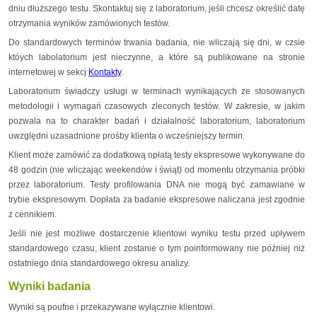
dniu dłuższego testu. Skontaktuj się z laboratorium, jeśli chcesz określić datę
otrzymania wyników zamówionych testów.
Do standardowych terminów trwania badania, nie wliczają się dni, w czsie
któych labolatorium jest nieczynne, a które są publikowane na stronie
internetowej w sekcj
Kontakty
.
Laboratorium świadczy usługi w terminach wynikających ze stosowanych
metodologii i wymagań czasowych zleconych testów. W zakresie, w jakim
pozwala na to charakter badań i działalność laboratorium, laboratorium
uwzględni uzasadnione prośby klienta o wcześniejszy termin.
Klient może zamówić za dodatkową opłatą testy ekspresowe wykonywane do
48 godzin (nie wliczając weekendów i świąt) od momentu otrzymania próbki
przez laboratorium. Testy profilowania DNA nie mogą być zamawiane w
trybie ekspresowym. Dopłata za badanie ekspresowe naliczana jest zgodnie
z cennikiem.
Jeśli nie jest możliwe dostarczenie klientowi wyniku testu przed upływem
standardowego czasu, klient zostanie o tym poinformowany nie później niż
ostatniego dnia standardowego okresu analizy.
Wyniki badania
Wyniki są poufne i przekazywane wyłącznie klientowi.