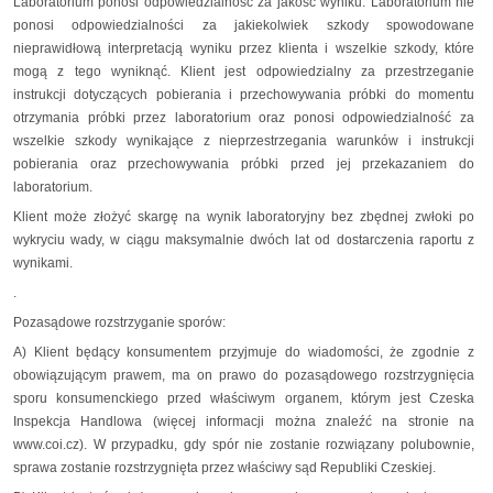
Laboratorium ponosi odpowiedzialność za jakość wyniku. Laboratorium nie
ponosi odpowiedzialności za jakiekolwiek szkody spowodowane
nieprawidłową interpretacją wyniku przez klienta i wszelkie szkody, które
mogą z tego wyniknąć. Klient jest odpowiedzialny za przestrzeganie
instrukcji dotyczących pobierania i przechowywania próbki do momentu
otrzymania próbki przez laboratorium oraz ponosi odpowiedzialność za
wszelkie szkody wynikające z nieprzestrzegania warunków i instrukcji
pobierania oraz przechowywania próbki przed jej przekazaniem do
laboratorium.
Klient może złożyć skargę na wynik laboratoryjny bez zbędnej zwłoki po
wykryciu wady, w ciągu maksymalnie dwóch lat od dostarczenia raportu z
wynikami.
.
Pozasądowe rozstrzyganie sporów:
A) Klient będący konsumentem przyjmuje do wiadomości, że zgodnie z
obowiązującym prawem, ma on prawo do pozasądowego rozstrzygnięcia
sporu konsumenckiego przed właściwym organem, którym jest Czeska
Inspekcja Handlowa (więcej informacji można znaleźć na stronie na
www.coi.cz). W przypadku, gdy spór nie zostanie rozwiązany polubownie,
sprawa zostanie rozstrzygnięta przez właściwy sąd Republiki Czeskiej.