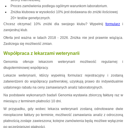
strony internetowej.
Proces zamówienia podlega ogólnym warunkom laboratorium.
Zniżka klubowa w wysokości 10% jest dodawana do zniżki ilościowej
20+ testów genetycznych.
Chcesz otrzymać 10% zniżki dla swojego klubu? Wypełnij
formularz
i
zarejestruj klub.
Oferta jest ważna w latach 2018 - 2026. Zniżka nie jest prawnie wiążąca.
Zastrzega się możliwość zmian.
Współpraca z lekarzami weterynarii
Genomia oferuje lekarzom weterynarii możliwość regularnej i
długoterminowej współpracy.
Lekarze weterynarii, którzy wypełnią formularz rejestracyjny i zostaną
zatwierdzeni do współpracy partnerskiej, uzyskują prawo do indywidualnie
ustalonego rabatu na ceny zamawianych analiz laboratoryjnych.
Na podstawie wykonanych badań Genomia wystawia zbiorczą fakturę raz w
miesiącu z terminem płatności 10 dni.
W przypadku, gdy wobec lekarza weterynarii zostaną odnotowane dwie
nieopłacone faktury po terminie, możliwość zamawiania analiz z odroczoną
płatnością zostaje zawieszona; kolejne zamówienia będą możliwe wyłącznie
po wcześniejszej płatności.