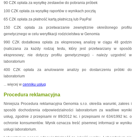
90 CZK opłata za wysyłkę zestawów do pobrania próbek
100 CZK opłata za wysyłkę raportów o wynikach pocztą
65 CZK opłata za płatność kartą płatniczą lub PayPal
150 CZK opłata za przetwarzanie zewnętrznie określonego profilu
genetycznego w celu weryfikacji rodzicielstwa w Genomia
990 CZK dodatkowa opłata za ekspresową analizę w ciągu 48 godzin
(naliczana za każdy rodzaj testu, który jest przetwarzany w sposób
ekspresowy; nie dotyczy profilu genetycznego) - należy uzgodnić w
laboratorium
400 CZK opłata za anulowanie analizy po dostarczeniu próbki do
laboratorium
... więcej w
cenniku usług
Procedura reklamacyjna
Niniejsza Procedura reklamacyjna Genomia s.r.o. określa warunki, zakres i
sposób dochodzenia odpowiedzialności laboratorium za wadliwe wyniki
usług, zgodnie z przepisami nr 89/2012 kc. i przepisami nr 634/1992 kc. o
ochronie konsumentów. Wynik oznacza treść pisemnej informacji w wyniku
usługi laboratorium.