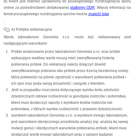
B) Klient jest również uprawniony do pozasądowego rozstrzygnięcia sporu
online za pośrednictwem dedykowanej
platformy ODR
. Więcej informacji na
temat pozasądowego rozstrzygania sporów można
znaleźć tutaj
.
.
A) Polityka reklamacyjna
Wynik laboratorium Genomia s.r.o. może być reklamowany pod
następującymi warunkami:
Próbki analizowane przez laboratorium Genomia s.r.o. oraz próbki
wykazujące wadliwy wynik muszą mieć zweryfikowaną historię
pobierania próbek. Do reklamacji należy dołączyć dowód
zweryfikowanego pobrania obu próbek przez trzecią bezstronną osobę,
która potwierdzi na piśmie zgodność z warunkami pobierania próbek i
ich opis oraz poda swoją tożsamość i związek z klientem.
Jeśli w przypadku roszczenia dotyczącego wyniku testu zdolności
dziedzicznych istnieje rozbieżność w genotypie rodziców i potomstwa,
klient musi dostarczyć raporty z wynikami testów rodziców lub
potomstwa, z których wynika rozbieżność z prawami dziedziczności.
wynikiem laboratorium Genomia s.r.o. a wynikiem innego laboratorium,
pod warunkiem identycznego przedmiotu analizy (np. analiza tej samej
mutacji genu) i identycznych warunków pobierania próbek, klient musi
dostarczyć wynik innego laboratorium wraz z opisem badanej