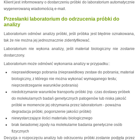
Klient jest informowany o dostarczeniu próbki do laboratorium automatycznie
wygenerowaną wiadomością e-mail.
Przesłanki laboratorium do odrzucenia próbki do
analizy
Laboratorium odmówi analizy próbki, jeśli próbka jest błędnie oznakowana,
tak że nie można jej jednoznacznie zidentyfikować.
Laboratorium nie wykona analizy, jeśli materiał biologiczny nie zostanie
dostarczony.
Laboratorium może odmówić wykonania analizy w przypadku::
nieprawidłowego pobrania (nieprawidłowy zestaw do pobrania; materiał
biologiczny, z którego nie można wykonać wymaganego testu;
nieprzestrzeganie warunków pobrania)
niedotrzymanie warunków transportu próbki (np. czas dostawy próbek
do molekularnych badań genetycznych patogenów lub niska jakość
próbki w momencie jej otrzymania przez laboratorium - poważna
degradacja próbki, pogorszenie jakości próbki)
niewystarczające ilości materiału biologicznego
brak świadomej zgody na molekularne badania genetyczne osób
fizycznych
Decyzja o rozpoczęciu analizy lub odrzuceniu próbki zostanie podjęta przez