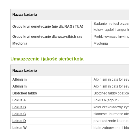
Nazwa badania
Badanie nie jest prze
Grupy krwi genetycznie (nie dla RAG i TUA)
kotów ragdoll i angor t
Grupy krwi genetycznie dla wszystkich ras
Próbki wymazu krwi i p
Myotonia
Myotonia
Umaszczenie i jakość sierści kota
Nazwa badania
Albinism
Albinism in cats for se
Albinism
Albinism in cats for se
Blotched tabby
Blotched tabby coat co
Lokus A
Lokus A (agouti)
Lokus B
kolor czekoladowy, c
Lokus C
siamese i burmese ale
Lokus D
przerzedzenie koloru s
Lokus W
białe zabarwienie i bi