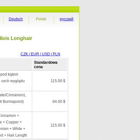
Deutsch
Polski
русский
lois Longhair
CZK / EUR / USD / PLN
Standardowa
cena
 pod kątem
i cech wyglądu
115.00 $
late/Cinnamon),
t/ Burmapoint)
84.00 $
 Cinnamon +
e + Copper +
115.00 $
inism + White +
ed + Hair Length