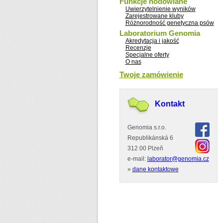
Funkcje hodowlane
Uwierzytelnienie wyników
Zarejestrowane kluby
Różnorodność genetyczna psów
Laboratorium Genomia
Akredytacja i jakość
Recenzje
Specjalne oferty
O nas
Twoje zamówienie
Kontakt
Genomia s.r.o.
Republikánská 6
312 00 Plzeň
e-mail:
laborator@genomia.cz
»
dane kontaktowe