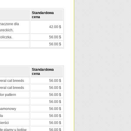
Standardowa
cena
znaczone dla
42.00 $
ureckich.
oliczka.
56.00 $
56.00 $
Standardowa
cena
veral cat breeds
56.00 $
veral cat breeds
56.00 $
lor pattern
56.00 $
56.00 $
ynamonowy
56.00 $
la
56.00 $
ierści
56.00 $
ałe plamy u kotów
56.00 $