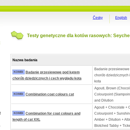
Česky
English
Testy genetyczne dla kotów rasowych: Seychel
t
Nazwa badania
Badanie przesiewowe
KOMBI
Badanie przesiewowe pod kątem
chorób dziedzicznych 
chorób dziedzicznych i cech wyglądu kota
kota
Agouti, Brown (Choco
KOMBI
Combination coat colours cat
Colourpoint (Siampoin
and Dilution
Agouti + Chocolate +
e
KOMBI
Combination for coat colours and
Colourpoint + Sunshin
length of cat XXL
Amber + Dilution + Alb
a
Blotched Tabby + Tick