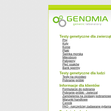
Testy genetyczne dla zwierzą
Psy
Koty
Konie
Ptaki
Świnka morska
Mikrobiom
Patogeny
Płeć ssaków
Bank spermy
Testy genetyczne dla ludzi
Testy na ojcostwo
Pobranie próbki
Informacje dla klientów
Formularze do pobrania
Pobranie próbki - zwierząt
Zamówienia na zestawy pobraniow
Warunki handlowe
Cennik
FAQ - najczęściej zadawane pytani