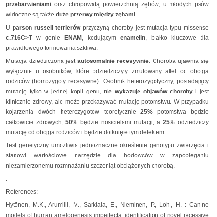
przebarwieniami
oraz chropowatą powierzchnią zębów; u młodych psów
widoczne są także
duże przerwy między zębami
.
U
parson russell terrierów
przyczyną choroby jest mutacja typu missense
c.716C>T
w genie
ENAM
, kodującym
enamelin
, białko kluczowe dla
prawidłowego formowania szkliwa.
Mutacja dziedziczona jest
autosomalnie recesywnie
. Choroba ujawnia się
wyłącznie u osobników, które odziedziczyły zmutowany allel od obojga
rodziców (homozygoty recesywne). Osobnik heterozygotyczny, posiadający
mutację tylko w jednej kopii genu,
nie wykazuje objawów choroby
i jest
klinicznie zdrowy, ale może przekazywać mutację potomstwu. W przypadku
kojarzenia dwóch heterozygotów teoretycznie
25%
potomstwa będzie
całkowicie zdrowych,
50%
będzie nosicielami mutacji, a
25%
odziedziczy
mutację od obojga rodziców i będzie dotknięte tym defektem.
Test genetyczny umożliwia jednoznaczne określenie genotypu zwierzęcia i
stanowi wartościowe narzędzie dla hodowców w zapobieganiu
niezamierzonemu rozmnażaniu szczeniąt obciążonych chorobą.
.
References:
Hytönen, M.K., Arumilli, M., Sarkiala, E., Nieminen, P., Lohi, H. : Canine
models of human amelogenesis imperfecta: identification of novel recessive