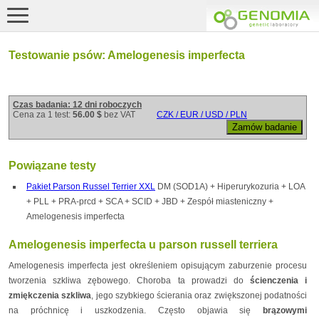
Testowanie psów: Amelogenesis imperfecta
Czas badania: 12 dni roboczych
Cena za 1 test:
56.00 $
bez VAT
CZK / EUR / USD / PLN
Powiązane testy
Pakiet Parson Russel Terrier XXL
DM (SOD1A) + Hiperurykozuria + LOA
+ PLL + PRA-prcd + SCA + SCID + JBD + Zespół miasteniczny +
Amelogenesis imperfecta
Amelogenesis imperfecta u parson russell terriera
Amelogenesis imperfecta jest określeniem opisującym zaburzenie procesu
tworzenia szkliwa zębowego. Choroba ta prowadzi do
ścienczenia i
zmiękczenia szkliwa
, jego szybkiego ścierania oraz zwiększonej podatności
na próchnicę i uszkodzenia. Często objawia się
brązowymi