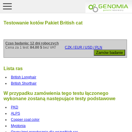
Testowanie kotów Pakiet British cat
Czas badania: 12 dni roboczych
Cena za 1 test:
84.00 $
bez VAT
CZK / EUR / USD / PLN
Lista ras
British Longhair
British Shorthair
W przypadku zamówienia tego testu łączonego
wykonane zostaną następujące testy podstawowe
PKD
ALPS
Copper coat color
Myotonia
Grupy krwi genetycznie dla wszystkich ras