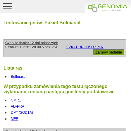
Testowanie psów: Pakiet Bulmastif
Czas badania: 12 dni roboczych
Cena za 1 test:
128.00 $
bez VAT
CZK / EUR / USD / PLN
Lista ras
Bullmastiff
W przypadku zamówienia tego testu łączonego
wykonane zostaną następujące testy podstawowe
CMR1
AD-PRA
DM* (SOD1A)
MFE