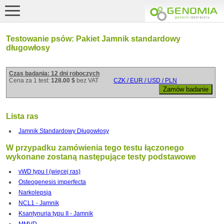
Testowanie psów: Pakiet Jamnik standardowy
długowłosy
Czas badania: 12 dni roboczych
Cena za 1 test:
128.00 $
bez VAT
CZK / EUR / USD / PLN
Lista ras
Jamnik Standardowy Długowłosy
W przypadku zamówienia tego testu łączonego
wykonane zostaną następujące testy podstawowe
vWD typu I (więcej ras)
Osteogenesis imperfecta
Narkolepsja
NCL1 - Jamnik
Ksantynuria typu II - Jamnik
MMVD