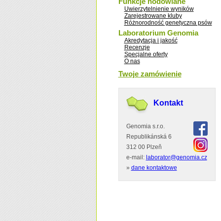
Funkcje hodowlane
Uwierzytelnienie wyników
Zarejestrowane kluby
Różnorodność genetyczna psów
Laboratorium Genomia
Akredytacja i jakość
Recenzje
Specjalne oferty
O nas
Twoje zamówienie
Kontakt
Genomia s.r.o.
Republikánská 6
312 00 Plzeň
e-mail:
laborator@genomia.cz
»
dane kontaktowe