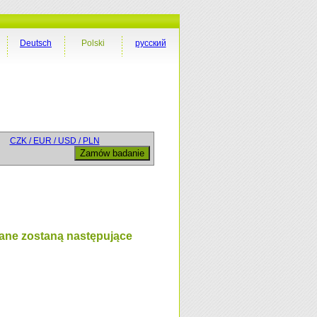
Deutsch
Polski
русский
CZK / EUR / USD / PLN
ane zostaną następujące