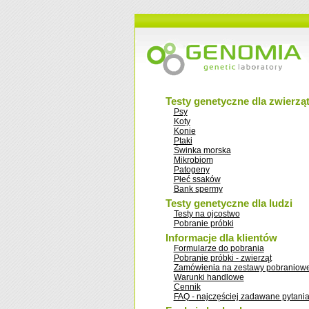
Testy genetyczne dla zwierzą
Psy
Koty
Konie
Ptaki
Świnka morska
Mikrobiom
Patogeny
Płeć ssaków
Bank spermy
Testy genetyczne dla ludzi
Testy na ojcostwo
Pobranie próbki
Informacje dla klientów
Formularze do pobrania
Pobranie próbki - zwierząt
Zamówienia na zestawy pobraniow
Warunki handlowe
Cennik
FAQ - najczęściej zadawane pytani