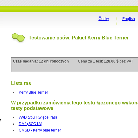
Česky
English
Testowanie psów: Pakiet Kerry Blue Terrier
t
Czas badania: 12 dni roboczych
Cena za 1 test:
128.00 $
bez VAT
Lista ras
Kerry Blue Terrier
W przypadku zamówienia tego testu łączonego wykon
testy podstawowe
vWD typu I (więcej ras)
e
DM* (SOD1A)
CMSD - Kerry blue terrier
a