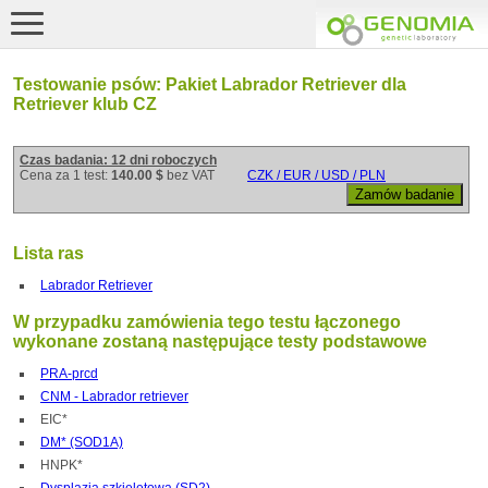
Testowanie psów: Pakiet Labrador Retriever dla
Retriever klub CZ
Czas badania: 12 dni roboczych
Cena za 1 test:
140.00 $
bez VAT
CZK / EUR / USD / PLN
Lista ras
Labrador Retriever
W przypadku zamówienia tego testu łączonego
wykonane zostaną następujące testy podstawowe
PRA-prcd
CNM - Labrador retriever
EIC*
DM* (SOD1A)
HNPK*
Dysplazja szkieletowa (SD2)