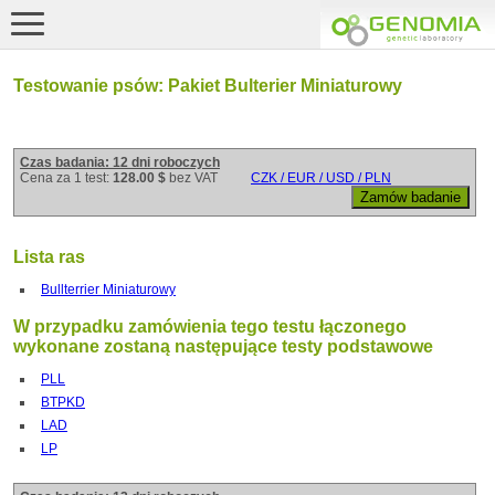
Testowanie psów: Pakiet Bulterier Miniaturowy
Czas badania: 12 dni roboczych
Cena za 1 test:
128.00 $
bez VAT
CZK / EUR / USD / PLN
Lista ras
Bullterrier Miniaturowy
W przypadku zamówienia tego testu łączonego
wykonane zostaną następujące testy podstawowe
PLL
BTPKD
LAD
LP