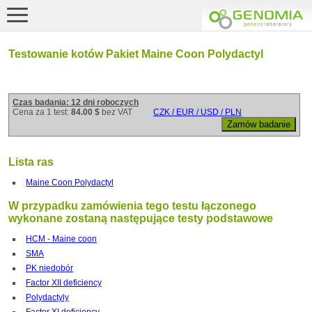
Testowanie kotów Pakiet Maine Coon Polydactyl
Czas badania: 12 dni roboczych
Cena za 1 test:
84.00 $
bez VAT
CZK / EUR / USD / PLN
Lista ras
Maine Coon Polydactyl
W przypadku zamówienia tego testu łączonego
wykonane zostaną następujące testy podstawowe
HCM - Maine coon
SMA
PK niedobór
Factor XII deficiency
Polydactyly
Factor XI deficiency