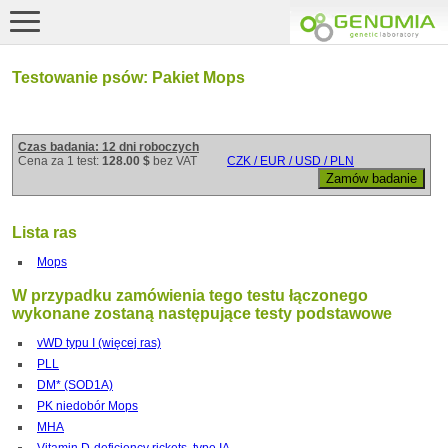
Testowanie psów: Pakiet Mops
Czas badania: 12 dni roboczych
Cena za 1 test:
128.00 $
bez VAT
CZK / EUR / USD / PLN
Lista ras
Mops
W przypadku zamówienia tego testu łączonego
wykonane zostaną następujące testy podstawowe
vWD typu I (więcej ras)
PLL
DM* (SOD1A)
PK niedobór Mops
MHA
Vitamin D-deficiency rickets, type IA