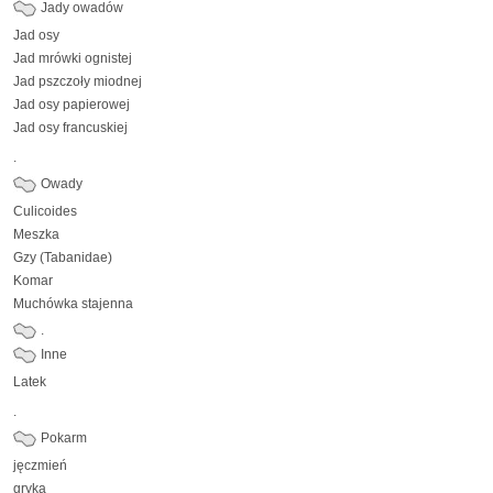
Jady owadów
Jad osy
Jad mrówki ognistej
Jad pszczoły miodnej
Jad osy papierowej
Jad osy francuskiej
.
Owady
Culicoides
Meszka
Gzy (Tabanidae)
Komar
Muchówka stajenna
.
Inne
Latek
.
Pokarm
jęczmień
gryka