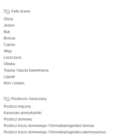
.
Pyłki drzew
Olsza
Jesion
Buk
Brzoza
Cyprys
Wiąz
Leszczyna
Oliwka
Topola / topola bawełniana
Ligustr
Klon / platan
.
Roztocza i karaczany
Roztocz mączny
Karaczan amerykański
Roztocz domowy
Roztocz kurzu domowego / Dermatophagoides farinae
Roztocz kurzu domowego / Dermatophagoides pteronyssinus