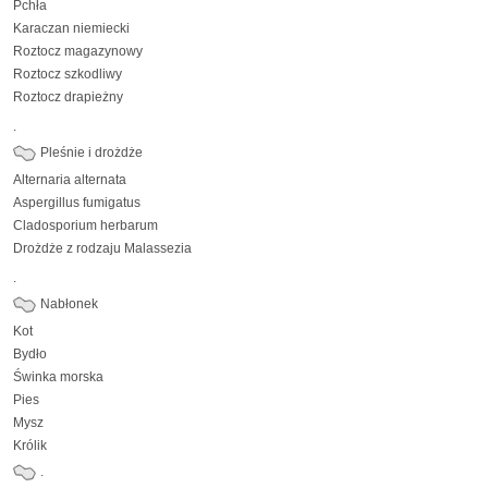
Pchła
Karaczan niemiecki
Roztocz magazynowy
Roztocz szkodliwy
Roztocz drapieżny
.
Pleśnie i drożdże
Alternaria alternata
Aspergillus fumigatus
Cladosporium herbarum
Drożdże z rodzaju Malassezia
.
Nabłonek
Kot
Bydło
Świnka morska
Pies
Mysz
Królik
.