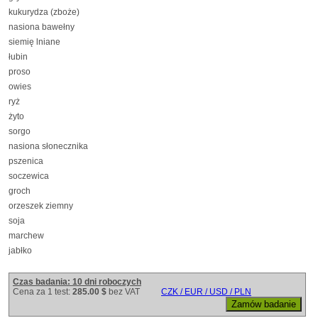
kukurydza (zboże)
nasiona bawełny
siemię lniane
łubin
proso
owies
ryż
żyto
sorgo
nasiona słonecznika
pszenica
soczewica
groch
orzeszek ziemny
soja
marchew
jabłko
Czas badania: 10 dni roboczych
Cena za 1 test:
285.00 $
bez VAT
CZK / EUR / USD / PLN