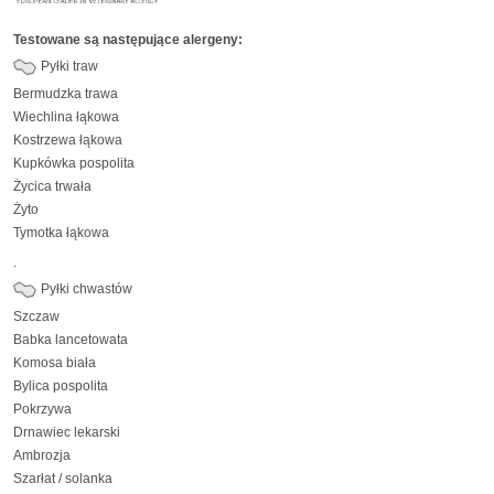
Testowane są następujące alergeny:
Pyłki traw
Bermudzka trawa
Wiechlina łąkowa
Kostrzewa łąkowa
Kupkówka pospolita
Życica trwała
Żyto
Tymotka łąkowa
.
Pyłki chwastów
Szczaw
Babka lancetowata
Komosa biała
Bylica pospolita
Pokrzywa
Drnawiec lekarski
Ambrozja
Szarłat / solanka