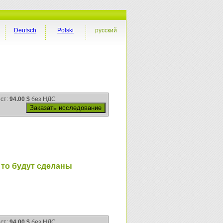
Deutsch
Polski
русский
ест:
94.00 $
без НДС
 то будут сделаны
ест:
94.00 $
без НДС