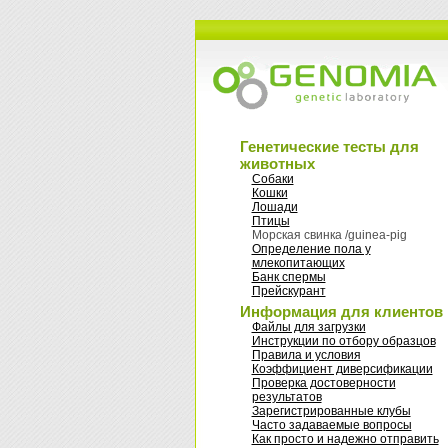
Генетические тесты для
животных
Собаки
Кошки
Лошади
Птицы
Морская свинка /guinea-pig
Oпределение пола у
млекопитающих
Банк спермы
Прейскурант
Информация для клиентов
Файлы для загрузки
Инструкции по отбору образцов
Правила и условия
Коэффициент диверсификации
Проверка достоверности
результатов
Зарегистрированные клубы
Часто задаваемые вопросы
Как просто и надежно отправить