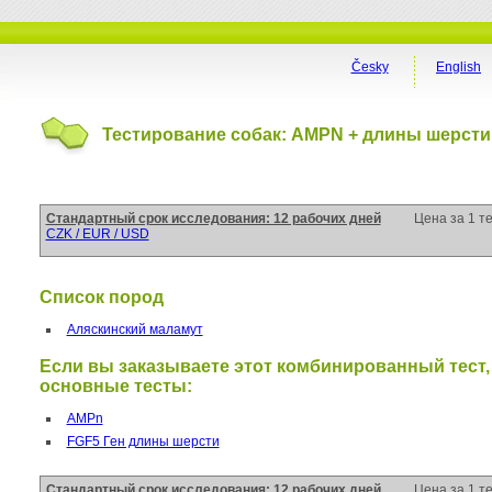
Česky
English
Тестирование собак: AMPN + длины шерсти
Стандартный срок исследования: 12 рабочих дней
Цена за 1 т
CZK / EUR / USD
Список пород
Аляскинский маламут
Если вы заказываете этот комбинированный тест,
основные тесты:
AMPn
FGF5 Ген длины шерсти
Стандартный срок исследования: 12 рабочих дней
Цена за 1 т