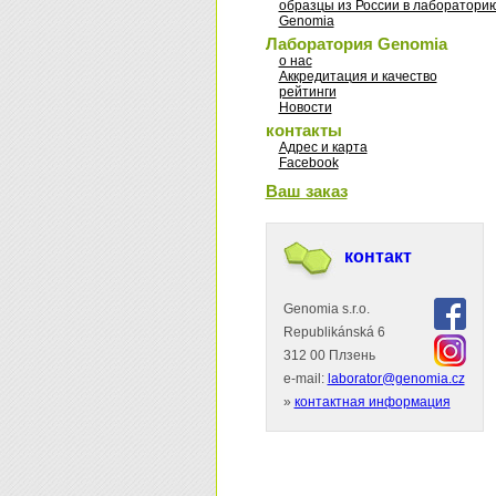
образцы из России в лаборатори
Genomia
Лаборатория Genomia
о нас
Аккредитация и качество
рейтинги
Новости
контакты
Адрес и карта
Facebook
Ваш заказ
контакт
Genomia s.r.o.
Republikánská 6
312 00 Плзень
e-mail:
laborator@genomia.cz
»
контактная информация