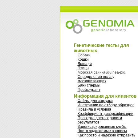
Генетические тесты для
животных
Собаки
Кошки
Лошади
Птицы
Морская свинка /guinea-pig
Oпределение пола у
млекопитающих
Банк спермы
Прейскурант
Информация для клиентов
Файлы для загрузки
Инструкции по отбору образцов
Правила и условия
Коэффициент диверсификации
Проверка достоверности
результатов
Зарегистрированные клубы
Часто задаваемые вопросы
Как просто и надежно отправить