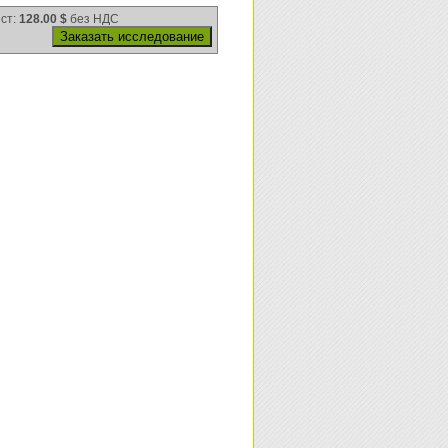
ест:
128.00 $
без НДС