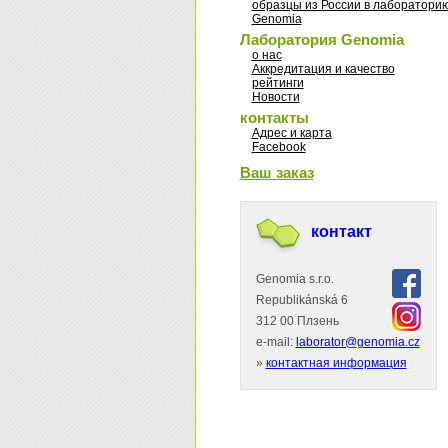
образцы из России в лаборатори
Genomia
Лаборатория Genomia
о нас
Аккредитация и качество
рейтинги
Новости
контакты
Адрес и карта
Facebook
Ваш заказ
контакт
Genomia s.r.o.
Republikánská 6
312 00 Плзень
e-mail:
laborator@genomia.cz
»
контактная информация