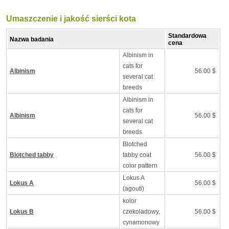
Umaszczenie i jakość sierści kota
Standardowa
Nazwa badania
cena
Albinism in
cats for
Albinism
56.00 $
several cat
breeds
Albinism in
cats for
Albinism
56.00 $
several cat
breeds
Blotched
Blotched tabby
tabby coat
56.00 $
color pattern
Lokus A
Lokus A
56.00 $
(agouti)
kolor
Lokus B
czekoladowy,
56.00 $
cynamonowy