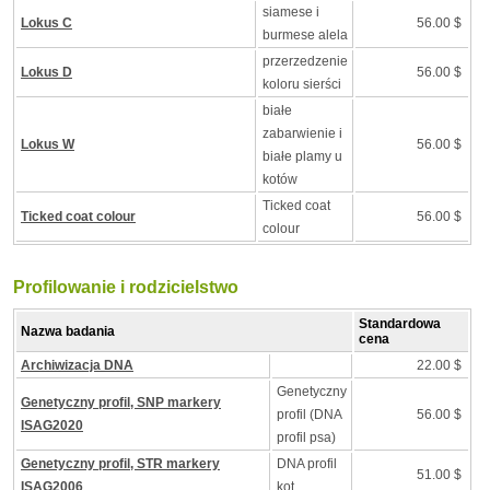
siamese i
Lokus C
56.00 $
burmese alela
przerzedzenie
Lokus D
56.00 $
koloru sierści
białe
zabarwienie i
Lokus W
56.00 $
białe plamy u
kotów
Ticked coat
Ticked coat colour
56.00 $
colour
Profilowanie i rodzicielstwo
Standardowa
Nazwa badania
cena
Archiwizacja DNA
22.00 $
Genetyczny
Genetyczny profil, SNP markery
profil (DNA
56.00 $
ISAG2020
profil psa)
Genetyczny profil, STR markery
DNA profil
51.00 $
ISAG2006
kot