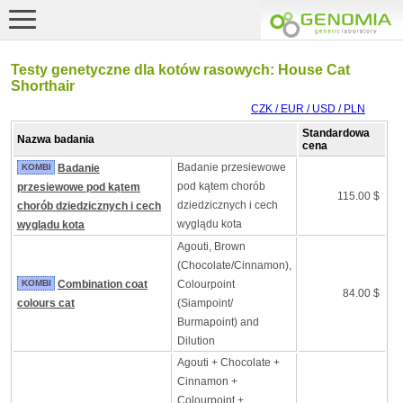
Testy genetyczne dla kotów rasowych: House Cat
Shorthair
CZK / EUR / USD / PLN
Standardowa
Nazwa badania
cena
Badanie przesiewowe
KOMBI
Badanie
pod kątem chorób
przesiewowe pod kątem
115.00 $
dziedzicznych i cech
chorób dziedzicznych i cech
wyglądu kota
wyglądu kota
Agouti, Brown
(Chocolate/Cinnamon),
KOMBI
Combination coat
Colourpoint
84.00 $
colours cat
(Siampoint/
Burmapoint) and
Dilution
Agouti + Chocolate +
Cinnamon +
Colourpoint +