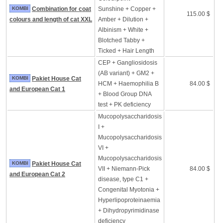
KOMBI
Combination for coat
Sunshine + Copper +
115.00 $
colours and length of cat XXL
Amber + Dilution +
Albinism + White +
Blotched Tabby +
Ticked + Hair Length
CEP + Gangliosidosis
(AB variant) + GM2 +
KOMBI
Pakiet House Cat
HCM + Haemophilia B
84.00 $
and European Cat 1
+ Blood Group DNA
test + PK deficiency
Mucopolysaccharidosis
I +
Mucopolysaccharidosis
VI +
Mucopolysaccharidosis
KOMBI
Pakiet House Cat
VII + Niemann-Pick
84.00 $
and European Cat 2
disease, type C1 +
Congenital Myotonia +
Hyperlipoproteinaemia
+ Dihydropyrimidinase
deficiency