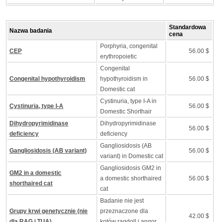
Standardowa
Nazwa badania
cena
Porphyria, congenital
CEP
56.00 $
erythropoietic
Congenital
Congenital hypothyroidism
hypothyroidism in
56.00 $
Domestic cat
Cystinuria, type I-A in
Cystinuria, type I-A
56.00 $
Domestic Shorthair
Dihydropyrimidinase
Dihydropyrimidinase
56.00 $
deficiency
deficiency
Gangliosidosis (AB
Gangliosidosis (AB variant)
56.00 $
variant) in Domestic cat
Gangliosidosis GM2 in
GM2 in a domestic
a domestic shorthaired
56.00 $
shorthaired cat
cat
Badanie nie jest
Grupy krwi genetycznie (nie
przeznaczone dla
42.00 $
dla RAG i TUA)
kotów ragdoll i angor