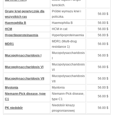
tureckich.
Grupy krwi genetycznie dla
Próbki wymazu krwi i
56.00 $
wszystkich ras
policzka.
Haemophilia B
Haemophilia B
56.00 $
HCM
HCM in cat
56.00 $
Hyperlipoproteinaemia
Hyperlipoproteinaemia
56.00 $
MDR1 (Multi-drug
MDR1
56.00 $
resistance 1)
Mucopolysaccharidosis
Mucopolysaccharidosis I
56.00 $
I
Mucopolysaccharidosis
Mucopolysaccharidosis VI
56.00 $
VI
Mucopolysaccharidosis
Mucopolysaccharidosis VII
56.00 $
VII
Myotonia
Myotonia
56.00 $
Niemann-Pick disease, type
Niemann-Pick disease,
56.00 $
C1
type C1
Niedobór kinazy
PK niedobór
56.00 $
pirogronianowej