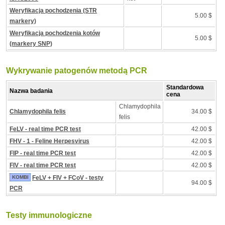
Weryfikacja pochodzenia (STR
5.00 $
markery)
Weryfikacja pochodzenia kotów
5.00 $
(markery SNP)
Wykrywanie patogenów metodą PCR
Standardowa
Nazwa badania
cena
Chlamydophila
Chlamydophila felis
34.00 $
felis
FeLV - real time PCR test
42.00 $
FHV - 1 - Feline Herpesvirus
42.00 $
FIP - real time PCR test
42.00 $
FIV - real time PCR test
42.00 $
KOMBI
FeLV + FIV + FCoV - testy
94.00 $
PCR
Testy immunologiczne