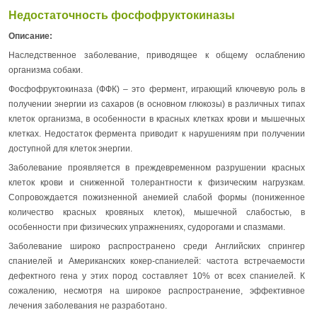
Недостаточность фосфофруктокиназы
Описание:
Наследственное заболевание, приводящее к общему ослаблению
организма собаки.
Фосфофруктокиназа (ФФК) – это фермент, играющий ключевую роль в
получении энергии из сахаров (в основном глюкозы) в различных типах
клеток организма, в особенности в красных клетках крови и мышечных
клетках. Недостаток фермента приводит к нарушениям при получении
доступной для клеток энергии.
Заболевание проявляется в преждевременном разрушении красных
клеток крови и сниженной толерантности к физическим нагрузкам.
Сопровождается пожизненной анемией слабой формы (пониженное
количество красных кровяных клеток), мышечной слабостью, в
особенности при физических упражнениях, судорогами и спазмами.
Заболевание широко распространено среди Английских спрингер
спаниелей и Американских кокер-спаниелей: частота встречаемости
дефектного гена у этих пород составляет 10% от всех спаниелей. К
сожалению, несмотря на широкое распространение, эффективное
лечения заболевания не разработано.