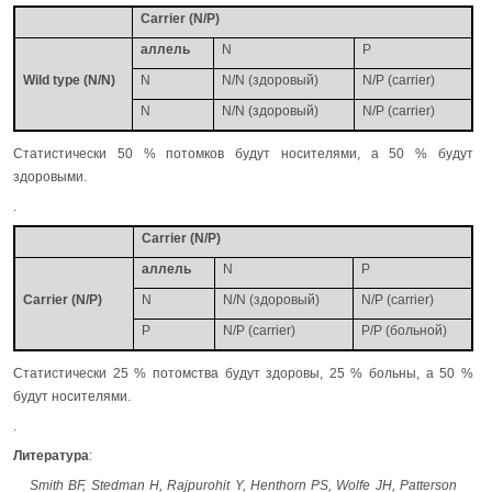
Carrier (N/P)
аллель
N
P
Wild type (N/N)
N
N/N (здоровый)
N/P (carrier)
N
N/N (здоровый)
N/P (carrier)
Статистически 50 % потомков будут носителями, а 50 % будут
здоровыми.
.
Carrier (N/P)
аллель
N
P
Carrier (N/P)
N
N/N (здоровый)
N/P (carrier)
P
N/P (carrier)
P/P (больной)
Статистически 25 % потомства будут здоровы, 25 % больны, а 50 %
будут носителями.
.
Литература
:
Smith BF, Stedman H, Rajpurohit Y, Henthorn PS, Wolfe JH, Patterson