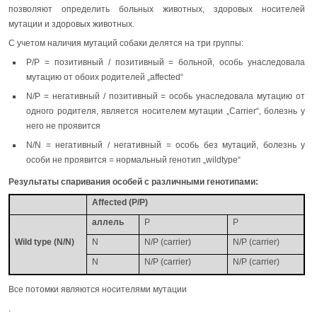
позволяют определить больных животных, здоровых носителей
мутации и здоровых животных.
С учетом наличия мутаций собаки делятся на три группы:
P/P = позитивный / позитивный = больной, особь унаследовала
мутацию от обоих родителей „affected“
N/P = негативный / позитивный = особь унаследовала мутацию от
одного родителя, является носителем мутации „Carrier“, болезнь у
него не проявится
N/N = негативный / негативный = особь без мутаций, болезнь у
особи не проявится = нормальный генотип „wildtype“
Результаты спаривания особей с различными генотипами:
Affected (P/P)
аллель
P
P
Wild type (N/N)
N
N/P (carrier)
N/P (carrier)
N
N/P (carrier)
N/P (carrier)
Все потомки являются носителями мутации
.