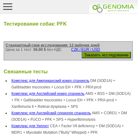
Тестирование собак: PFK
Стандартный срок исследования: 12 рабочих дней
Цена за 1 тест:
56.00 $
без НДС
CZK / EUR / USD
Связанные тесты
Комплекс для Американский кокер спаниель
DM (SOD1A) +
Gallbladder mucoceles + Locus EH + PFK + PRA prcd
Комплекс для Английский кокер спаниель
AMS + BSS + DM (SOD1A)
+ FN + Gallbladder mucoceles + Locus EH + PFK + PRA-prcd +
Xanthinuria II + Retinal dysplasia + SPS
Комплекс для Английский спрингер спаниель
AMS + CORD1 + DM
(SOD1A) + FUCO + PFK + SPS + Hyperfibrinolysis
Комплекс для Уиппет
CEA + Factor VII deficiency + DM (SOD1A) +
MDR1 + Myostatin Mutation ("Bully" Whippet) + PFK