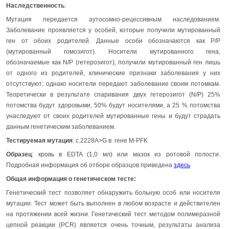
Наследственность
:
Мутация передается аутосомно-рецессивным наследованием.
Заболевание проявляется у особей, которые получили мутированный
ген от обоих родителей. Данные особи обозначаются как P/P
(мутированный гомозигот). Носители мутированного гена,
обозначаемые как N/P (гетерозигот), получили мутированный ген лишь
от одного из родителей, клинические признаки заболевания у них
отсутствуют; однако носители передают заболевание своим потомкам.
Теоретически в результате спаривания двух гетерозигот (N/P) 25%
потомства будут здоровыми, 50% будут носителями, а 25 % потомства
унаследуют от своих родителей мутированные гены и будут страдать
данным генетическим заболеванием.
Тестируемая мутация
: c.2228A>G в гене M-PFK
Образец
: кровь в EDTA (1,0 мл) или мазок из ротовой полости.
Подробная информация об отборе образцов приведена
здесь
Общая информация о генетическом тесте:
Генетический тест позволяет обнаружить больную особ или носителя
мутации. Тест может быть выполнен в любом возрасте и действителен
на протяжении всей жизни. Генетический тест методом полимеразной
цепной реакции (PCR) является очень точным, результаты анализа