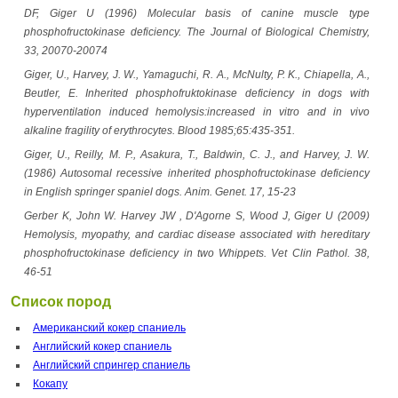
DF, Giger U (1996) Molecular basis of canine muscle type
phosphofructokinase deficiency. The Journal of Biological Chemistry,
33, 20070-20074
Giger, U., Harvey, J. W., Yamaguchi, R. A., McNulty, P. K., Chiapella, A.,
Beutler, E. Inherited phosphofruktokinase deficiency in dogs with
hyperventilation induced hemolysis:increased in vitro and in vivo
alkaline fragility of erythrocytes. Blood 1985;65:435-351.
Giger, U., Reilly, M. P., Asakura, T., Baldwin, C. J., and Harvey, J. W.
(1986) Autosomal recessive inherited phosphofructokinase deficiency
in English springer spaniel dogs. Anim. Genet. 17, 15-23
Gerber K, John W. Harvey JW , D'Agorne S, Wood J, Giger U (2009)
Hemolysis, myopathy, and cardiac disease associated with hereditary
phosphofructokinase deficiency in two Whippets. Vet Clin Pathol. 38,
46-51
Список пород
Американский кокер спаниель
Английский кокер спаниель
Английский спрингер спаниель
Кокапу