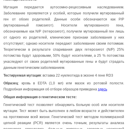
Мутация передается аутосомно-рецессивным наследованием.
Заболевание проявляется у особей, которые получили мутированный
ген от обоих родителей. Данные особи обозначаются как P/P
(мутированный гомозигот). Носители мутированного гена,
обозначаемые как N/P (гетерозигот), получили мутированный ген лишь
от одного из родителей, клинические признаки заболевания у них
отсутствуют; однако носители передают заболевание своим потомкам.
Теоретически в результате спаривания двух гетерозигот (N/P) 25%
потомства будут здоровыми, 50% будут носителями, а 25 % потомства
унаследуют от своих родителей мутированные гены и будут страдать
данным генетическим заболеванием.
Тестируемая мутация
: вставка 22 нуклеотида в экзоне 4 гене RD3
Образец
: кровь в EDTA (1,0 мл) или мазок из ротовой полости.
Подробная информация об отборе образцов приведена
здесь
Общая информация о генетическом тесте:
Генетический тест позволяет обнаружить больную особ или носителя
мутации. Тест может быть выполнен в любом возрасте и действителен
на протяжении всей жизни. Генетический тест методом полимеразной
цепной реакции (PCR) является очень точным, результаты анализа
позволяют определить больных животных, здоровых носителей