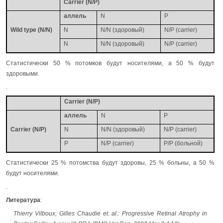
Carrier (N/P)
аллель
N
P
Wild type (N/N)
N
N/N (здоровый)
N/P (carrier)
N
N/N (здоровый)
N/P (carrier)
Статистически 50 % потомков будут носителями, а 50 % будут
здоровыми.
.
Carrier (N/P)
аллель
N
P
Carrier (N/P)
N
N/N (здоровый)
N/P (carrier)
P
N/P (carrier)
P/P (больной)
Статистически 25 % потомства будут здоровы, 25 % больны, а 50 %
будут носителями.
.
Литература
:
Thierry Vilboux, Gilles Chaudie et. al.: Progressive Retinal Atrophy in