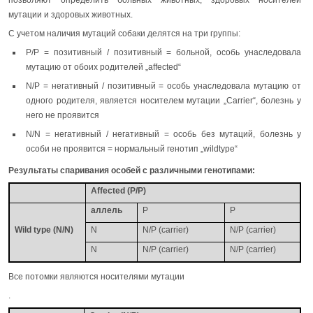
мутации и здоровых животных.
С учетом наличия мутаций собаки делятся на три группы:
P/P = позитивный / позитивный = больной, особь унаследовала
мутацию от обоих родителей „affected“
N/P = негативный / позитивный = особь унаследовала мутацию от
одного родителя, является носителем мутации „Carrier“, болезнь у
него не проявится
N/N = негативный / негативный = особь без мутаций, болезнь у
особи не проявится = нормальный генотип „wildtype“
Результаты спаривания особей с различными генотипами:
Affected (P/P)
аллель
P
P
Wild type (N/N)
N
N/P (carrier)
N/P (carrier)
N
N/P (carrier)
N/P (carrier)
Все потомки являются носителями мутации
.