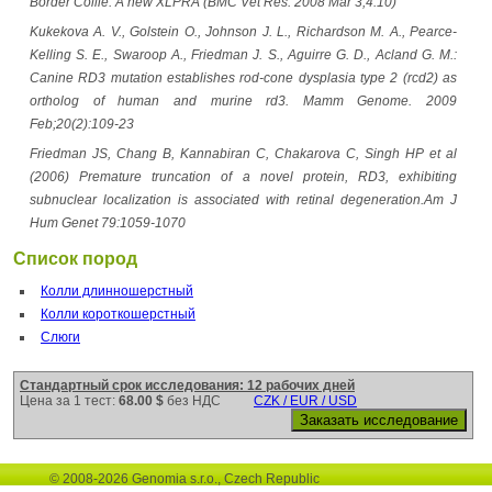
Border Collie: A new XLPRA (BMC Vet Res. 2008 Mar 3;4:10)
Kukekova A. V., Golstein O., Johnson J. L., Richardson M. A., Pearce-
Kelling S. E., Swaroop A., Friedman J. S., Aguirre G. D., Acland G. M.:
Canine RD3 mutation establishes rod-cone dysplasia type 2 (rcd2) as
ortholog of human and murine rd3. Mamm Genome. 2009
Feb;20(2):109-23
Friedman JS, Chang B, Kannabiran C, Chakarova C, Singh HP et al
(2006) Premature truncation of a novel protein, RD3, exhibiting
subnuclear localization is associated with retinal degeneration.Am J
Hum Genet 79:1059-1070
Список пород
Колли длинношерстный
Колли короткошерстный
Слюги
Стандартный срок исследования: 12 рабочих дней
Цена за 1 тест:
68.00 $
без НДС
CZK / EUR / USD
© 2008-2026 Genomia s.r.o., Czech Republic