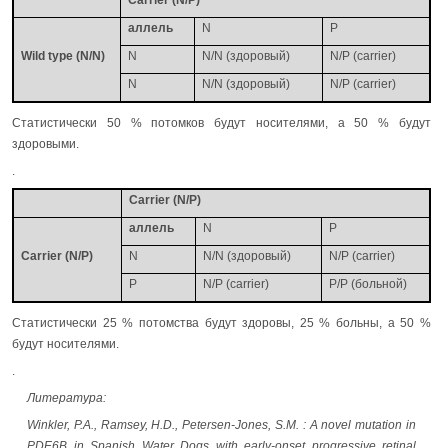
Carrier (N/P)
аллель
N
P
Wild type (N/N)
N
N/N (здоровый)
N/P (carrier)
N
N/N (здоровый)
N/P (carrier)
Статистически 50 % потомков будут носителями, а 50 % будут
здоровыми.
.
Carrier (N/P)
аллель
N
P
Carrier (N/P)
N
N/N (здоровый)
N/P (carrier)
P
N/P (carrier)
P/P (больной)
Статистически 25 % потомства будут здоровы, 25 % больны, а 50 %
будут носителями.
.
Литература:
Winkler, P.A., Ramsey, H.D., Petersen-Jones, S.M. : A novel mutation in
PDE6B in Spanish Water Dogs with early-onset progressive retinal