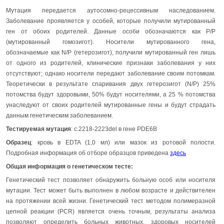
Мутация передается аутосомно-рецессивным наследованием.
Заболевание проявляется у особей, которые получили мутированный
ген от обоих родителей. Данные особи обозначаются как P/P
(мутированный гомозигот). Носители мутированного гена,
обозначаемые как N/P (гетерозигот), получили мутированный ген лишь
от одного из родителей, клинические признаки заболевания у них
отсутствуют; однако носители передают заболевание своим потомкам.
Теоретически в результате спаривания двух гетерозигот (N/P) 25%
потомства будут здоровыми, 50% будут носителями, а 25 % потомства
унаследуют от своих родителей мутированные гены и будут страдать
данным генетическим заболеванием.
Тестируемая мутация
: c.2218-2223del в гене PDE6B
Образец
: кровь в EDTA (1,0 мл) или мазок из ротовой полости.
Подробная информация об отборе образцов приведена
здесь
Общая информация о генетическом тесте:
Генетический тест позволяет обнаружить больную особ или носителя
мутации. Тест может быть выполнен в любом возрасте и действителен
на протяжении всей жизни. Генетический тест методом полимеразной
цепной реакции (PCR) является очень точным, результаты анализа
позволяют определить больных животных, здоровых носителей