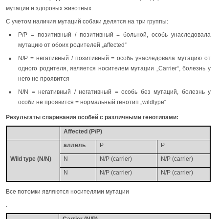
мутации и здоровых животных.
С учетом наличия мутаций собаки делятся на три группы:
P/P = позитивный / позитивный = больной, особь унаследовала
мутацию от обоих родителей „affected“
N/P = негативный / позитивный = особь унаследовала мутацию от
одного родителя, является носителем мутации „Carrier“, болезнь у
него не проявится
N/N = негативный / негативный = особь без мутаций, болезнь у
особи не проявится = нормальный генотип „wildtype“
Результаты спаривания особей с различными генотипами:
Affected (P/P)
аллель
P
P
Wild type (N/N)
N
N/P (carrier)
N/P (carrier)
N
N/P (carrier)
N/P (carrier)
Все потомки являются носителями мутации
.