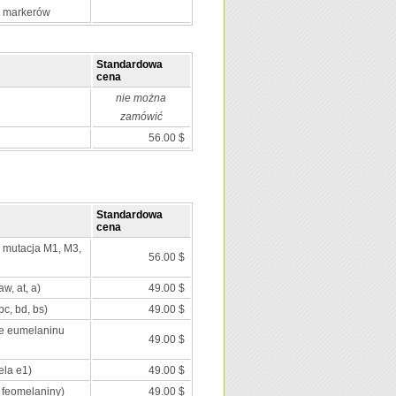
0 markerów
Standardowa
cena
nie można
zamówić
56.00 $
Standardowa
cena
; mutacja M1, M3,
56.00 $
aw, at, a)
49.00 $
c, bd, bs)
49.00 $
ie eumelaninu
49.00 $
ela e1)
49.00 $
 feomelaniny)
49.00 $