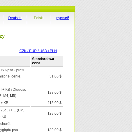
Deutsch
Polski
русский
zy
CZK / EUR / USD / PLN
Standardowa
cena
DNA psa - profil
iżonej cenie,
51.00 $
 I + KB i Długość
128.00 $
3, M4, M5)
I + KB
113.00 $
d2, d3) + E (EM,
128.00 $
+ KB
 chorób
wyglądu psa –
189.00 $