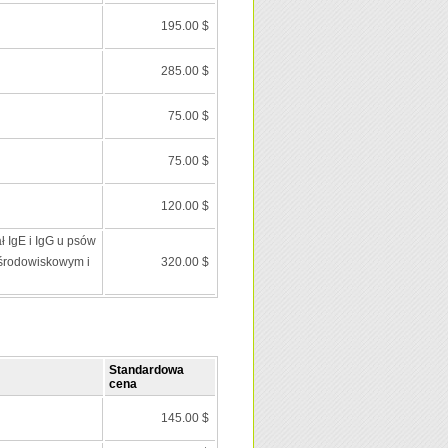
195.00 $
285.00 $
75.00 $
75.00 $
120.00 $
ł IgE i IgG u psów
środowiskowym i
320.00 $
Standardowa
cena
145.00 $