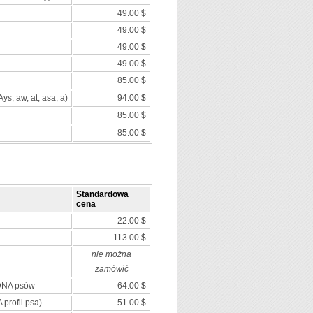
49.00 $
49.00 $
49.00 $
49.00 $
85.00 $
Ays, aw, at, asa, a)
94.00 $
85.00 $
85.00 $
Standardowa
cena
22.00 $
113.00 $
nie można
zamówić
 DNA psów
64.00 $
 profil psa)
51.00 $