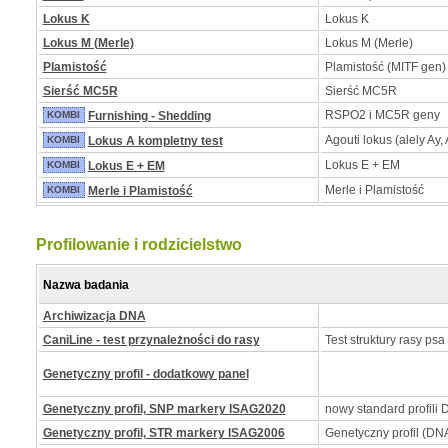
Lokus K
Lokus K
Lokus M (Merle)
Lokus M (Merle)
Plamistość
Plamistość (MITF gen)
Sierść MC5R
Sierść MC5R
RSPO2 i MC5R geny
KOMBI
Furnishing - Shedding
Agouti lokus (alely Ay, 
KOMBI
Lokus A kompletny test
Lokus E + EM
KOMBI
Lokus E + EM
Merle i Plamistość
KOMBI
Merle i Plamistość
Profilowanie i rodzicielstwo
Nazwa badania
Archiwizacja DNA
CaniLine - test przynależności do rasy
Test struktury rasy psa
Genetyczny profil - dodatkowy panel
Genetyczny profil, SNP markery ISAG2020
nowy standard profili
Genetyczny profil, STR markery ISAG2006
Genetyczny profil (DNA