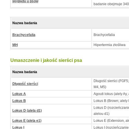
wyglądu u psów
badanie obejmuje 34
Nazwa badania
Brachycefalia
Brachycefalia
MH
Hipertermia złośliwa
Umaszczenie i jakość sierści psa
Nazwa badania
Długość sierści (FGF5
Długość sierści
M4, M5)
Lokus A
Agouti lokus (alely Ay, 
Lokus B
Lokus B (Brown; alely b
Lokus D (rozcieńczan
Lokus D (alela d1)
alelou d1)
Lokus E (alela e1)
Lokus E (Extension, al
Lokus I
Lokus I (rozcieńczanie