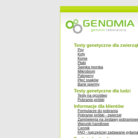
Testy genetyczne dla zwierzą
Psy
Koty
Konie
Ptaki
Świnka morska
Mikrobiom
Patogeny
Płeć ssaków
Bank spermy
Testy genetyczne dla ludzi
Testy na ojcostwo
Pobranie próbki
Informacje dla klientów
Formularze do pobrania
Pobranie próbki - zwierząt
Zamówienia na zestawy pobraniow
Warunki handlowe
Cennik
FAQ - najczęściej zadawane pytani