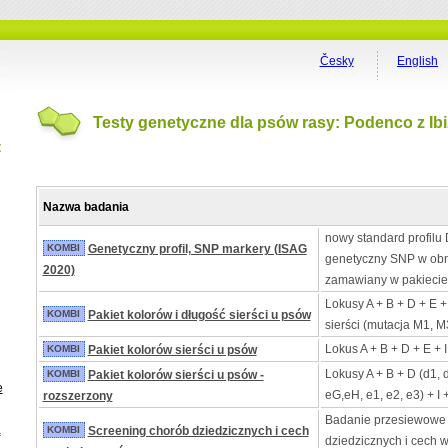
Česky
English
Testy genetyczne dla psów rasy: Podenco z Ibi
t
Nazwa badania
nowy standard profilu 
KOMBI
Genetyczny profil, SNP markery (ISAG
genetyczny SNP w obn
2020)
zamawiany w pakiecie
Lokusy A + B + D + E +
KOMBI
Pakiet kolorów i długość sierści u psów
sierści (mutacja M1, M
Lokus A + B + D + E + 
KOMBI
Pakiet kolorów sierści u psów
Lokusy A + B + D (d1, 
KOMBI
Pakiet kolorów sierści u psów -
e
eG,eH, e1, e2, e3) + I 
rozszerzony
Badanie przesiewowe
a
KOMBI
Screening chorób dziedzicznych i cech
dziedzicznych i cech 