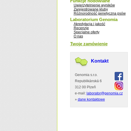
Funkcje hodowlane
Uwierzytelnienie wyników
Zarejestrowane kluby
Różnorodność genetyczna psów
Laboratorium Genomia
Akredytacja i jakość
Recenzje
Specjalne oferty
O nas
Twoje zamówienie
Kontakt
Genomia s.r.o.
Republikánská 6
312 00 Plzeň
e-mail:
laborator@genomia.cz
»
dane kontaktowe