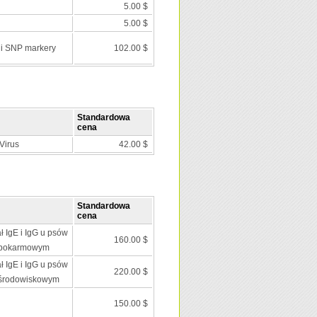
5.00 $
5.00 $
 i SNP markery
102.00 $
Standardowa
cena
Virus
42.00 $
Standardowa
cena
ł IgE i IgG u psów
160.00 $
 pokarmowym
ł IgE i IgG u psów
220.00 $
 środowiskowym
150.00 $