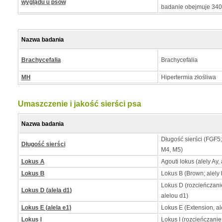
wyglądu u psów
badanie obejmuje 34
Nazwa badania
Brachycefalia
Brachycefalia
MH
Hipertermia złośliwa
Umaszczenie i jakość sierści psa
Nazwa badania
Długość sierści (FGF5
Długość sierści
M4, M5)
Lokus A
Agouti lokus (alely Ay, 
Lokus B
Lokus B (Brown; alely b
Lokus D (rozcieńczan
Lokus D (alela d1)
alelou d1)
Lokus E (alela e1)
Lokus E (Extension, al
Lokus I
Lokus I (rozcieńczanie