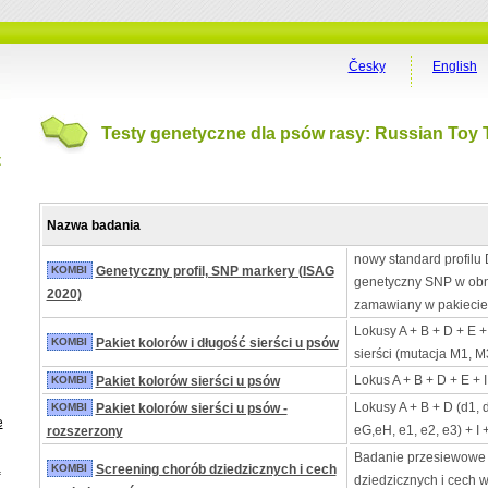
Česky
English
Testy genetyczne dla psów rasy: Russian Toy T
t
Nazwa badania
nowy standard profilu 
KOMBI
Genetyczny profil, SNP markery (ISAG
genetyczny SNP w obn
2020)
zamawiany w pakiecie
Lokusy A + B + D + E +
KOMBI
Pakiet kolorów i długość sierści u psów
sierści (mutacja M1, M
Lokus A + B + D + E + 
KOMBI
Pakiet kolorów sierści u psów
Lokusy A + B + D (d1, 
KOMBI
Pakiet kolorów sierści u psów -
e
eG,eH, e1, e2, e3) + I 
rozszerzony
Badanie przesiewowe
a
KOMBI
Screening chorób dziedzicznych i cech
dziedzicznych i cech 