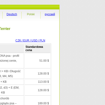
Deutsch
Polski
русский
errier
CZK / EUR / USD / PLN
Standardowa
cena
DNA psa - profil
iżonej cenie,
51.00 $
 I + KB i Długość
128.00 $
3, M4, M5)
I + KB
113.00 $
d2, d3) + E (EM,
128.00 $
+ KB
 chorób
wyglądu psa –
189.00 $