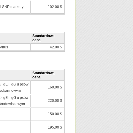
 i SNP markery
102.00 $
Standardowa
cena
Virus
42.00 $
Standardowa
cena
ł IgE i IgG u psów
160.00 $
 pokarmowym
ł IgE i IgG u psów
220.00 $
 środowiskowym
150.00 $
195.00 $