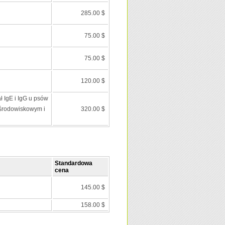
285.00 $
75.00 $
75.00 $
120.00 $
ł IgE i IgG u psów
środowiskowym i
320.00 $
Standardowa
cena
145.00 $
158.00 $