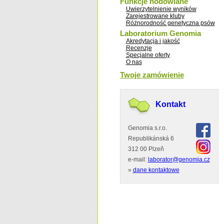
Funkcje hodowlane
Uwierzytelnienie wyników
Zarejestrowane kluby
Różnorodność genetyczna psów
Laboratorium Genomia
Akredytacja i jakość
Recenzje
Specjalne oferty
O nas
Twoje zamówienie
Kontakt
Genomia s.r.o.
Republikánská 6
312 00 Plzeň
e-mail:
laborator@genomia.cz
»
dane kontaktowe