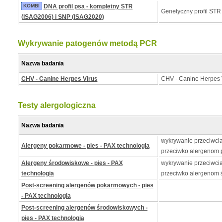
KOMBI
DNA profil psa - kompletny STR
Genetyczny profil STR
(ISAG2006) i SNP (ISAG2020)
Wykrywanie patogenów metodą PCR
Nazwa badania
CHV - Canine Herpes Virus
CHV - Canine Herpes 
Testy alergologiczna
Nazwa badania
wykrywanie przeciwcia
Alergeny pokarmowe - pies - PAX technologia
przeciwko alergenom
Alergeny środowiskowe - pies - PAX
wykrywanie przeciwcia
technologia
przeciwko alergenom
Post-screening alergenów pokarmowych - pies
- PAX technologia
Post-screening alergenów środowiskowych -
pies - PAX technologia