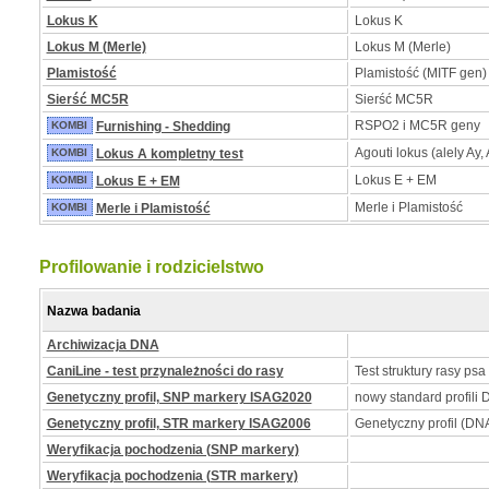
Lokus K
Lokus K
Lokus M (Merle)
Lokus M (Merle)
Plamistość
Plamistość (MITF gen)
Sierść MC5R
Sierść MC5R
RSPO2 i MC5R geny
KOMBI
Furnishing - Shedding
Agouti lokus (alely Ay, 
KOMBI
Lokus A kompletny test
Lokus E + EM
KOMBI
Lokus E + EM
Merle i Plamistość
KOMBI
Merle i Plamistość
Profilowanie i rodzicielstwo
Nazwa badania
Archiwizacja DNA
CaniLine - test przynależności do rasy
Test struktury rasy psa
Genetyczny profil, SNP markery ISAG2020
nowy standard profili
Genetyczny profil, STR markery ISAG2006
Genetyczny profil (DNA
Weryfikacja pochodzenia (SNP markery)
Weryfikacja pochodzenia (STR markery)