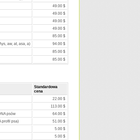
49.00 $
49.00 $
49.00 $
49.00 $
85.00 $
Ays, aw, at, asa, a)
94.00 $
85.00 $
85.00 $
Standardowa
cena
22.00 $
113.00 $
 DNA psów
64.00 $
 profil psa)
51.00 $
5.00 $
5.00 $