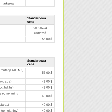
0 markerów
Standardowa
cena
nie można
zamówić
56.00 $
Standardowa
cena
; mutacja M1, M3,
56.00 $
aw, at, a)
49.00 $
c, bd, bs)
49.00 $
ie eumelaninu
49.00 $
ela e1)
49.00 $
 feomelaniny)
49.00 $