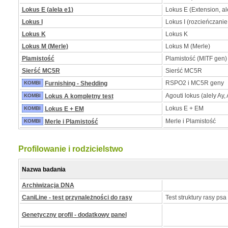
Lokus E (alela e1)
Lokus E (Extension, al
Lokus I
Lokus I (rozcieńczanie
Lokus K
Lokus K
Lokus M (Merle)
Lokus M (Merle)
Plamistość
Plamistość (MITF gen)
Sierść MC5R
Sierść MC5R
RSPO2 i MC5R geny
KOMBI
Furnishing - Shedding
Agouti lokus (alely Ay, 
KOMBI
Lokus A kompletny test
Lokus E + EM
KOMBI
Lokus E + EM
Merle i Plamistość
KOMBI
Merle i Plamistość
Profilowanie i rodzicielstwo
Nazwa badania
Archiwizacja DNA
CaniLine - test przynależności do rasy
Test struktury rasy psa
Genetyczny profil - dodatkowy panel