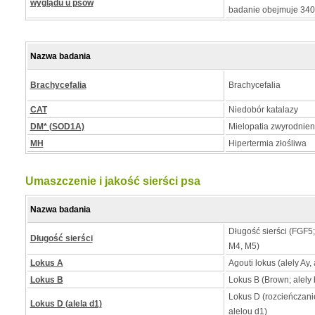
wyglądu u psów
badanie obejmuje 34
Nazwa badania
Brachycefalia
Brachycefalia
CAT
Niedobór katalazy
DM* (SOD1A)
Mielopatia zwyrodnie
MH
Hipertermia złośliwa
Umaszczenie i jakość sierści psa
Nazwa badania
Długość sierści (FGF5
Długość sierści
M4, M5)
Lokus A
Agouti lokus (alely Ay, 
Lokus B
Lokus B (Brown; alely b
Lokus D (rozcieńczan
Lokus D (alela d1)
alelou d1)