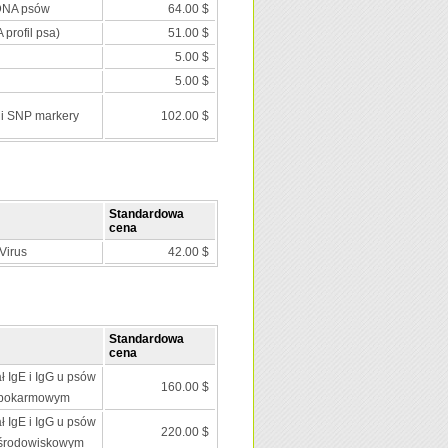
 DNA psów
64.00 $
 profil psa)
51.00 $
5.00 $
5.00 $
 i SNP markery
102.00 $
Standardowa
cena
Virus
42.00 $
Standardowa
cena
ł IgE i IgG u psów
160.00 $
 pokarmowym
ł IgE i IgG u psów
220.00 $
 środowiskowym