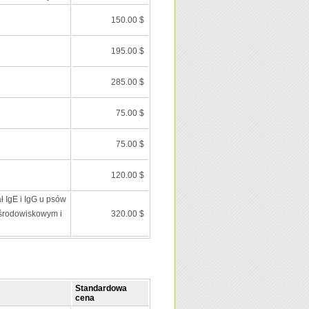
150.00 $
195.00 $
285.00 $
75.00 $
75.00 $
120.00 $
ł IgE i IgG u psów
środowiskowym i
320.00 $
Standardowa
cena