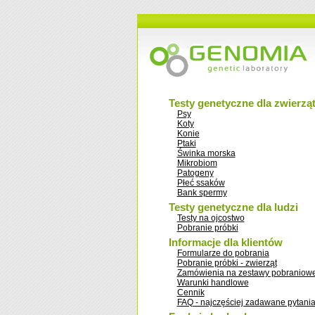
Testy genetyczne dla zwierzą
Psy
Koty
Konie
Ptaki
Świnka morska
Mikrobiom
Patogeny
Płeć ssaków
Bank spermy
Testy genetyczne dla ludzi
Testy na ojcostwo
Pobranie próbki
Informacje dla klientów
Formularze do pobrania
Pobranie próbki - zwierząt
Zamówienia na zestawy pobraniow
Warunki handlowe
Cennik
FAQ - najczęściej zadawane pytani