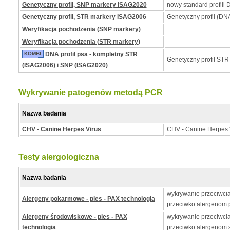
Genetyczny profil, SNP markery ISAG2020
nowy standard profili
Genetyczny profil, STR markery ISAG2006
Genetyczny profil (DNA
Weryfikacja pochodzenia (SNP markery)
Weryfikacja pochodzenia (STR markery)
KOMBI
DNA profil psa - kompletny STR
Genetyczny profil STR
(ISAG2006) i SNP (ISAG2020)
Wykrywanie patogenów metodą PCR
Nazwa badania
CHV - Canine Herpes Virus
CHV - Canine Herpes 
Testy alergologiczna
Nazwa badania
wykrywanie przeciwcia
Alergeny pokarmowe - pies - PAX technologia
przeciwko alergenom
Alergeny środowiskowe - pies - PAX
wykrywanie przeciwcia
technologia
przeciwko alergenom