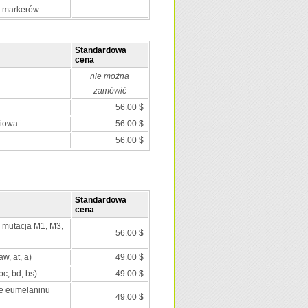
0 markerów
Standardowa
cena
nie można
zamówić
56.00 $
niowa
56.00 $
56.00 $
Standardowa
cena
; mutacja M1, M3,
56.00 $
aw, at, a)
49.00 $
c, bd, bs)
49.00 $
ie eumelaninu
49.00 $