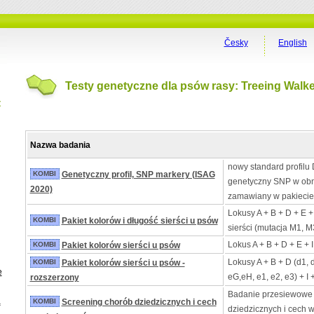
Česky
English
Testy genetyczne dla psów rasy: Treeing Wal
t
Nazwa badania
nowy standard profilu 
KOMBI
Genetyczny profil, SNP markery (ISAG
genetyczny SNP w obn
2020)
zamawiany w pakiecie
Lokusy A + B + D + E +
KOMBI
Pakiet kolorów i długość sierści u psów
sierści (mutacja M1, M
Lokus A + B + D + E + 
KOMBI
Pakiet kolorów sierści u psów
Lokusy A + B + D (d1, 
KOMBI
Pakiet kolorów sierści u psów -
e
eG,eH, e1, e2, e3) + I 
rozszerzony
Badanie przesiewowe
a
KOMBI
Screening chorób dziedzicznych i cech
dziedzicznych i cech 