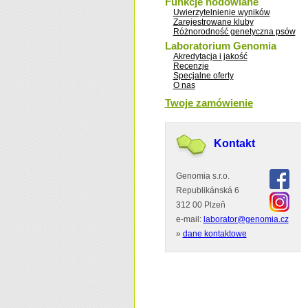
Funkcje hodowlane
Uwierzytelnienie wyników
Zarejestrowane kluby
Różnorodność genetyczna psów
Laboratorium Genomia
Akredytacja i jakość
Recenzje
Specjalne oferty
O nas
Twoje zamówienie
Kontakt
Genomia s.r.o.
Republikánská 6
312 00 Plzeň
e-mail:
laborator@genomia.cz
»
dane kontaktowe