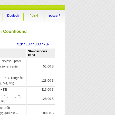
Deutsch
Polski
русский
ker Coonhound
CZK / EUR / USD / PLN
Standardowa
cena
DNA psa - profil
iżonej cenie,
51.00 $
 I + KB i Długość
128.00 $
3, M4, M5)
I + KB
113.00 $
d2, d3) + E (EM,
128.00 $
+ KB
 chorób
wyglądu psa –
189.00 $