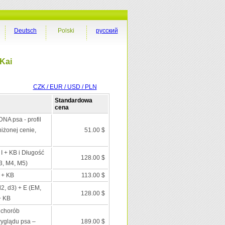
Deutsch
Polski
русский
Kai
CZK / EUR / USD / PLN
Standardowa
cena
DNA psa - profil
iżonej cenie,
51.00 $
 I + KB i Długość
128.00 $
3, M4, M5)
I + KB
113.00 $
d2, d3) + E (EM,
128.00 $
+ KB
 chorób
wyglądu psa –
189.00 $