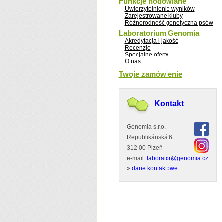
Funkcje hodowlane
Uwierzytelnienie wyników
Zarejestrowane kluby
Różnorodność genetyczna psów
Laboratorium Genomia
Akredytacja i jakość
Recenzje
Specjalne oferty
O nas
Twoje zamówienie
Kontakt
Genomia s.r.o.
Republikánská 6
312 00 Plzeň
e-mail:
laborator@genomia.cz
»
dane kontaktowe