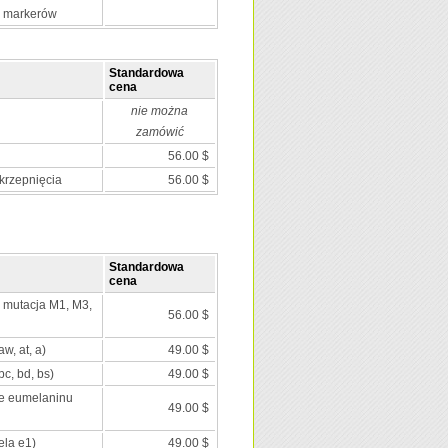
0 markerów
Standardowa
cena
nie można
zamówić
56.00 $
krzepnięcia
56.00 $
Standardowa
cena
; mutacja M1, M3,
56.00 $
aw, at, a)
49.00 $
c, bd, bs)
49.00 $
ie eumelaninu
49.00 $
ela e1)
49.00 $