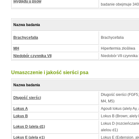
wyglądu u psów
badanie obejmuje 34
Nazwa badania
Brachycefalia
Brachycefalia
MH
Hipertermia złośliwa
Niedobór czynnika VII
Niedobór VII czynnika 
Umaszczenie i jakość sierści psa
Nazwa badania
Długość sierści (FGF5
Długość sierści
M4, M5)
Lokus A
Agouti lokus (alely Ay, 
Lokus B
Lokus B (Brown; alely b
Lokus D (rozcieńczan
Lokus D (alela d1)
alelou d1)
Lokus E (alela e1)
Lokus E (Extension, al