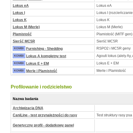
Lokus eA
Lokus eA
Lokus I
Lokus I (rozcieńczanie
Lokus K
Lokus K
Lokus M (Merle)
Lokus M (Merle)
Plamistość
Plamistość (MITF gen)
Sierść MC5R
Sierść MC5R
RSPO2 i MC5R geny
KOMBI
Furnishing - Shedding
Agouti lokus (alely Ay, 
KOMBI
Lokus A kompletny test
Lokus E + EM
KOMBI
Lokus E + EM
Merle i Plamistość
KOMBI
Merle i Plamistość
Profilowanie i rodzicielstwo
Nazwa badania
Archiwizacja DNA
CaniLine - test przynależności do rasy
Test struktury rasy psa
Genetyczny profil - dodatkowy panel