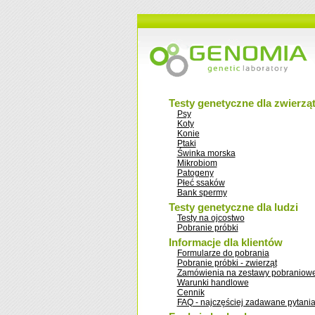
Testy genetyczne dla zwierzą
Psy
Koty
Konie
Ptaki
Świnka morska
Mikrobiom
Patogeny
Płeć ssaków
Bank spermy
Testy genetyczne dla ludzi
Testy na ojcostwo
Pobranie próbki
Informacje dla klientów
Formularze do pobrania
Pobranie próbki - zwierząt
Zamówienia na zestawy pobraniow
Warunki handlowe
Cennik
FAQ - najczęściej zadawane pytani