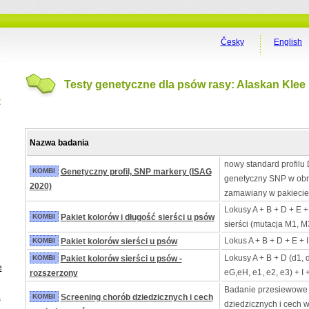
Česky
English
Testy genetyczne dla psów rasy: Alaskan Klee 
t
Nazwa badania
nowy standard profilu 
KOMBI
Genetyczny profil, SNP markery (ISAG
genetyczny SNP w obn
2020)
zamawiany w pakiecie
Lokusy A + B + D + E +
KOMBI
Pakiet kolorów i długość sierści u psów
sierści (mutacja M1, M
Lokus A + B + D + E + 
KOMBI
Pakiet kolorów sierści u psów
Lokusy A + B + D (d1, 
KOMBI
Pakiet kolorów sierści u psów -
e
eG,eH, e1, e2, e3) + I 
rozszerzony
Badanie przesiewowe
a
KOMBI
Screening chorób dziedzicznych i cech
dziedzicznych i cech 