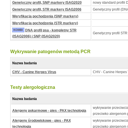
Genetyczny profil, SNP markery ISAG2020
nowy standard profili
Genetyczny profil, STR markery ISAG2006
Genetyczny profil (DNA
Weryfikacja pochodzenia (SNP markery)
Weryfikacja pochodzenia (STR markery)
KOMBI
DNA profil psa - kompletny STR
Genetyczny profil STR
(ISAG2006) i SNP (ISAG2020)
Wykrywanie patogenów metodą PCR
Nazwa badania
CHV - Canine Herpes Virus
CHV - Canine Herpes 
Testy alergologiczna
Nazwa badania
wykrywanie przeciwcia
Alergeny pokarmowe - pies - PAX technologia
przeciwko alergenom
Alergeny środowiskowe - pies - PAX
wykrywanie przeciwcia
technologia
przeciwko alergenom