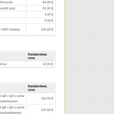
 DNA psów
64.00 $
 profil psa)
51.00 $
5.00 $
5.00 $
 i SNP markery
102.00 $
Standardowa
cena
Virus
42.00 $
Standardowa
cena
ł IgE i IgG u psów
160.00 $
 pokarmowym
ł IgE i IgG u psów
220.00 $
 środowiskowym