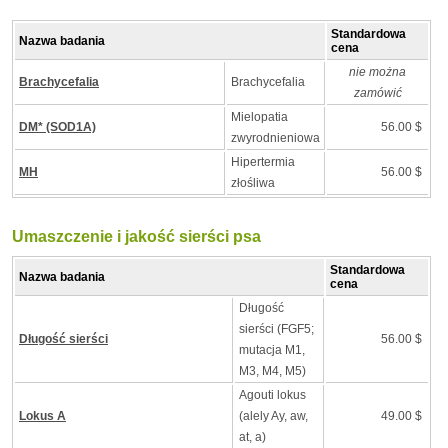
Standardowa
Nazwa badania
cena
nie można
Brachycefalia
Brachycefalia
zamówić
Mielopatia
DM* (SOD1A)
56.00 $
zwyrodnieniowa
Hipertermia
MH
56.00 $
złośliwa
Umaszczenie i jakość sierści psa
Standardowa
Nazwa badania
cena
Długość
sierści (FGF5;
Długość sierści
56.00 $
mutacja M1,
M3, M4, M5)
Agouti lokus
Lokus A
(alely Ay, aw,
49.00 $
at, a)