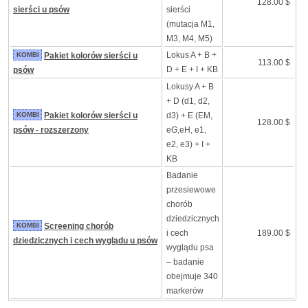
128.00 $
sierści u psów
sierści
(mutacja M1,
M3, M4, M5)
Lokus A + B +
KOMBI
Pakiet kolorów sierści u
113.00 $
D + E + I + KB
psów
Lokusy A + B
+ D (d1, d2,
KOMBI
Pakiet kolorów sierści u
d3) + E (EM,
128.00 $
psów - rozszerzony
eG,eH, e1,
e2, e3) + I +
KB
Badanie
przesiewowe
chorób
dziedzicznych
KOMBI
Screening chorób
i cech
189.00 $
dziedzicznych i cech wyglądu u psów
wyglądu psa
– badanie
obejmuje 340
markerów