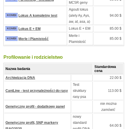
MC5R geny
Agouti lokus
KOMBI
Lokus A kompletny test
(alely Ay, Ays,
94.00 $
aw, at, asa, a)
Lokus E + EM
85.00 $
KOMBI
Lokus E + EM
Merle i
85.00 $
KOMBI
Merle i Plamistość
Plamistość
Profilowanie i rodzicielstwo
Standardowa
Nazwa badania
cena
Archiwizacja DNA
22.00 $
Test
CaniLine - test przynależności do rasy
struktury
113.00 $
rasy psa
nie można
Genetyczny profil - dodatkowy panel
zamówić
nowy
Genetyczny profil, SNP markery
standard
64.00 $
ISAG2020
profili DNA