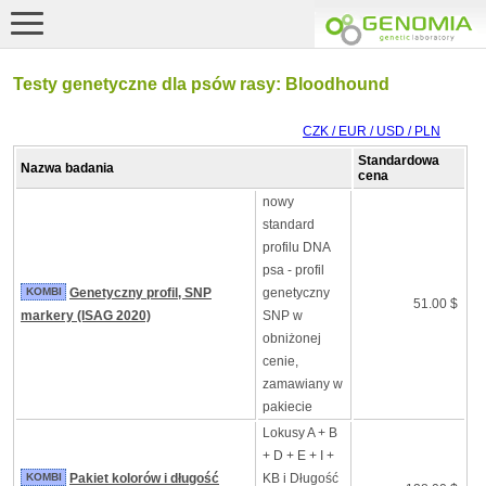
Testy genetyczne dla psów rasy: Bloodhound
CZK / EUR / USD / PLN
Standardowa
Nazwa badania
cena
nowy
standard
profilu DNA
psa - profil
KOMBI
Genetyczny profil, SNP
genetyczny
51.00 $
markery (ISAG 2020)
SNP w
obniżonej
cenie,
zamawiany w
pakiecie
Lokusy A + B
+ D + E + I +
KOMBI
Pakiet kolorów i długość
KB i Długość