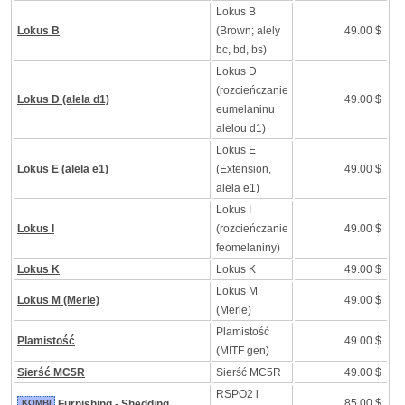
Lokus B
Lokus B
(Brown; alely
49.00 $
bc, bd, bs)
Lokus D
(rozcieńczanie
Lokus D (alela d1)
49.00 $
eumelaninu
alelou d1)
Lokus E
Lokus E (alela e1)
(Extension,
49.00 $
alela e1)
Lokus I
Lokus I
(rozcieńczanie
49.00 $
feomelaniny)
Lokus K
Lokus K
49.00 $
Lokus M
Lokus M (Merle)
49.00 $
(Merle)
Plamistość
Plamistość
49.00 $
(MITF gen)
Sierść MC5R
Sierść MC5R
49.00 $
RSPO2 i
85.00 $
KOMBI
Furnishing - Shedding