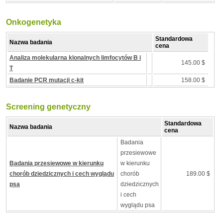
Onkogenetyka
Standardowa
Nazwa badania
cena
Analiza molekularna klonalnych limfocytów B i
145.00 $
T
Badanie PCR mutacji c-kit
158.00 $
Screening genetyczny
Standardowa
Nazwa badania
cena
Badania
przesiewowe
Badania przesiewowe w kierunku
w kierunku
chorób dziedzicznych i cech wyglądu
chorób
189.00 $
psa
dziedzicznych
i cech
wyglądu psa