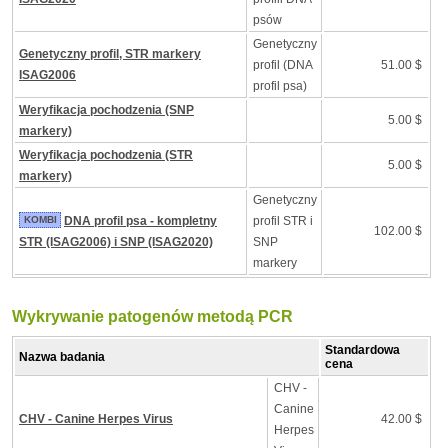
psów
Genetyczny
Genetyczny profil, STR markery
profil (DNA
51.00 $
ISAG2006
profil psa)
Weryfikacja pochodzenia (SNP
5.00 $
markery)
Weryfikacja pochodzenia (STR
5.00 $
markery)
Genetyczny
KOMBI
DNA profil psa - kompletny
profil STR i
102.00 $
STR (ISAG2006) i SNP (ISAG2020)
SNP
markery
Wykrywanie patogenów metodą PCR
Standardowa
Nazwa badania
cena
CHV -
Canine
CHV - Canine Herpes Virus
42.00 $
Herpes