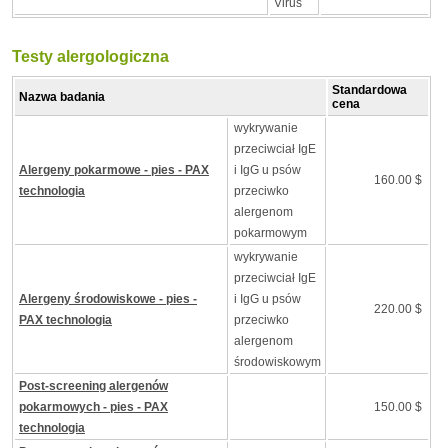
Virus
Testy alergologiczna
Standardowa
Nazwa badania
cena
wykrywanie
przeciwciał IgE
Alergeny pokarmowe - pies - PAX
i IgG u psów
160.00 $
technologia
przeciwko
alergenom
pokarmowym
wykrywanie
przeciwciał IgE
Alergeny środowiskowe - pies -
i IgG u psów
220.00 $
PAX technologia
przeciwko
alergenom
środowiskowym
Post-screening alergenów
pokarmowych - pies - PAX
150.00 $
technologia