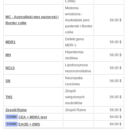
Collie)
Miotonia
wrodzona -
MC - Australijski pies pasterski i
Australijski pies
56.00 $
Border collie
pasterski i Border
collie
Defekt genu
MDR1
56.00 $
MDR-1
Hipertermia
MH
56.00 $
złośliwa
Lipofuscynoza
NCL5
56.00 $
neuroceroidalna
Neuropatia
SN
56.00 $
czuciowa
Zespół
TNS
uwięzionych
56.00 $
neutrofilów
Zespół Raine
Zespół Raine
56.00 $
94.00 $
KOMBI
CEA + MDR1 test
94.00 $
KOMBI
EAOD + DMS