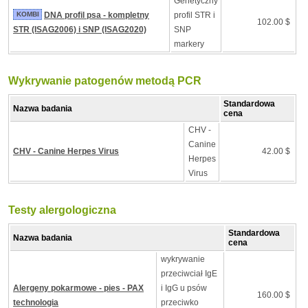
Genetyczny
KOMBI
DNA profil psa - kompletny
profil STR i
102.00 $
STR (ISAG2006) i SNP (ISAG2020)
SNP
markery
Wykrywanie patogenów metodą PCR
Standardowa
Nazwa badania
cena
CHV -
Canine
CHV - Canine Herpes Virus
42.00 $
Herpes
Virus
Testy alergologiczna
Standardowa
Nazwa badania
cena
wykrywanie
przeciwciał IgE
Alergeny pokarmowe - pies - PAX
i IgG u psów
160.00 $
technologia
przeciwko