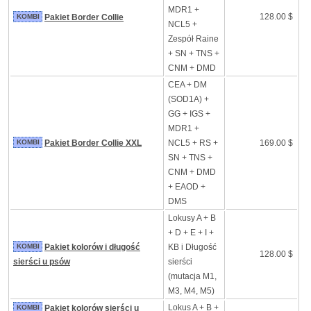
MDR1 +
128.00 $
KOMBI
Pakiet Border Collie
NCL5 +
Zespół Raine
+ SN + TNS +
CNM + DMD
CEA + DM
(SOD1A) +
GG + IGS +
MDR1 +
KOMBI
Pakiet Border Collie XXL
NCL5 + RS +
169.00 $
SN + TNS +
CNM + DMD
+ EAOD +
DMS
Lokusy A + B
+ D + E + I +
KOMBI
Pakiet kolorów i długość
KB i Długość
128.00 $
sierści u psów
sierści
(mutacja M1,
M3, M4, M5)
Lokus A + B +
KOMBI
Pakiet kolorów sierści u