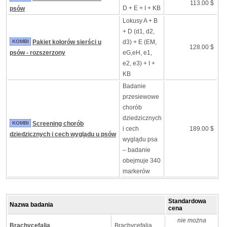
113.00 $
D + E + I + KB
psów
Lokusy A + B
+ D (d1, d2,
KOMBI
Pakiet kolorów sierści u
d3) + E (EM,
128.00 $
psów - rozszerzony
eG,eH, e1,
e2, e3) + I +
KB
Badanie
przesiewowe
chorób
dziedzicznych
KOMBI
Screening chorób
i cech
189.00 $
dziedzicznych i cech wyglądu u psów
wyglądu psa
– badanie
obejmuje 340
markerów
Standardowa
Nazwa badania
cena
nie można
Brachycefalia
Brachycefalia