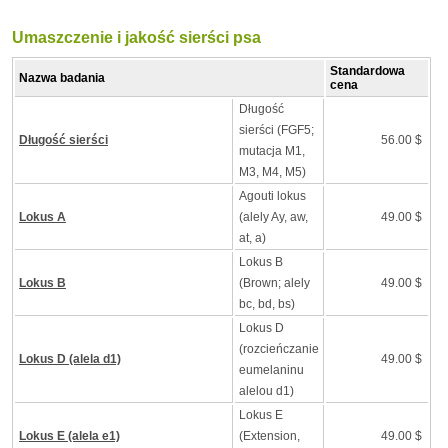
Umaszczenie i jakość sierści psa
Standardowa
Nazwa badania
cena
Długość
sierści (FGF5;
Długość sierści
56.00 $
mutacja M1,
M3, M4, M5)
Agouti lokus
Lokus A
(alely Ay, aw,
49.00 $
at, a)
Lokus B
Lokus B
(Brown; alely
49.00 $
bc, bd, bs)
Lokus D
(rozcieńczanie
Lokus D (alela d1)
49.00 $
eumelaninu
alelou d1)
Lokus E
Lokus E (alela e1)
(Extension,
49.00 $