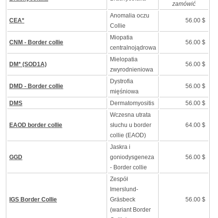
zamówić
Anomalia oczu
CEA*
56.00 $
Collie
Miopatia
CNM - Border collie
56.00 $
centralnojądrowa
Mielopatia
DM* (SOD1A)
56.00 $
zwyrodnieniowa
Dystrofia
DMD - Border collie
56.00 $
mięśniowa
DMS
Dermatomyositis
56.00 $
Wczesna utrata
EAOD border collie
słuchu u border
64.00 $
collie (EAOD)
Jaskra i
GGD
goniodysgeneza
56.00 $
- Border collie
Zespół
Imerslund-
IGS Border Collie
Gräsbeck
56.00 $
(wariant Border