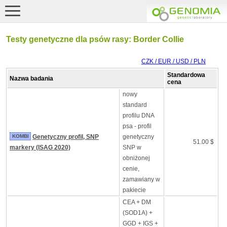
Testy genetyczne dla psów rasy: Border Collie
CZK / EUR / USD / PLN
Standardowa
Nazwa badania
cena
nowy
standard
profilu DNA
psa - profil
KOMBI
Genetyczny profil, SNP
genetyczny
51.00 $
markery (ISAG 2020)
SNP w
obniżonej
cenie,
zamawiany w
pakiecie
CEA + DM
(SOD1A) +
GGD + IGS +