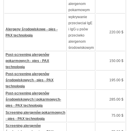
alergenom
pokarmowym
wykrywanie
przeciwciał IgE
Alergeny środowiskowe - pies -
i IgG u psów
220.00 $
PAX technologia
przeciwko
alergenom
środowiskowym
Post-screening alergenów
pokarmowych - pies - PAX
150.00 $
technologia
Post-screening alergenów
środowiskowych - pies - PAX
195.00 $
technologia
Post-screening alergenów
środowiskowych i pokarmowych-
285.00 $
pies - PAX technologia
Screening alergenów pokarmowych
75.00 $
- pies - PAX technologia
Screening alergenów