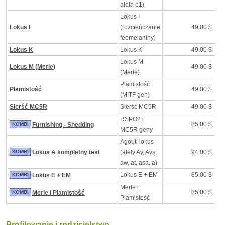
alela e1)
Lokus I
Lokus I
(rozcieńczanie
49.00 $
feomelaniny)
Lokus K
Lokus K
49.00 $
Lokus M
Lokus M (Merle)
49.00 $
(Merle)
Plamistość
Plamistość
49.00 $
(MITF gen)
Sierść MC5R
Sierść MC5R
49.00 $
RSPO2 i
85.00 $
KOMBI
Furnishing - Shedding
MC5R geny
Agouti lokus
KOMBI
Lokus A kompletny test
(alely Ay, Ays,
94.00 $
aw, at, asa, a)
Lokus E + EM
85.00 $
KOMBI
Lokus E + EM
Merle i
85.00 $
KOMBI
Merle i Plamistość
Plamistość
Profilowanie i rodzicielstwo