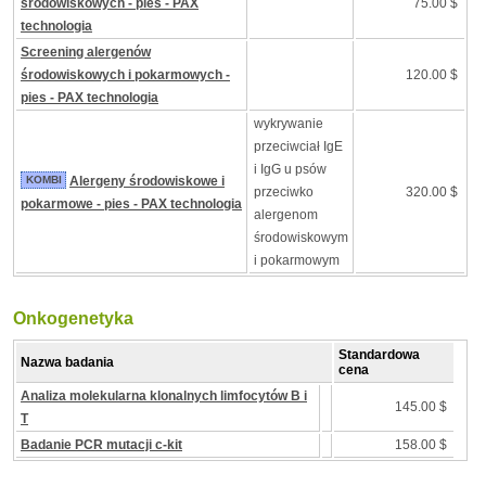
środowiskowych - pies - PAX
75.00 $
technologia
Screening alergenów
środowiskowych i pokarmowych -
120.00 $
pies - PAX technologia
wykrywanie
przeciwciał IgE
i IgG u psów
KOMBI
Alergeny środowiskowe i
przeciwko
320.00 $
pokarmowe - pies - PAX technologia
alergenom
środowiskowym
i pokarmowym
Onkogenetyka
Standardowa
Nazwa badania
cena
Analiza molekularna klonalnych limfocytów B i
145.00 $
T
Badanie PCR mutacji c-kit
158.00 $