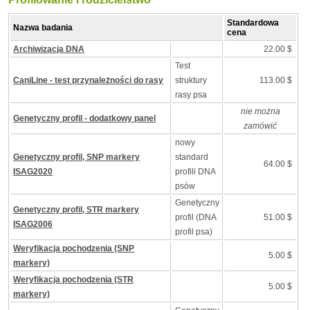
Standardowa
Nazwa badania
cena
Archiwizacja DNA
22.00 $
Test
CaniLine - test przynależności do rasy
struktury
113.00 $
rasy psa
nie można
Genetyczny profil - dodatkowy panel
zamówić
nowy
Genetyczny profil, SNP markery
standard
64.00 $
ISAG2020
profili DNA
psów
Genetyczny
Genetyczny profil, STR markery
profil (DNA
51.00 $
ISAG2006
profil psa)
Weryfikacja pochodzenia (SNP
5.00 $
markery)
Weryfikacja pochodzenia (STR
5.00 $
markery)