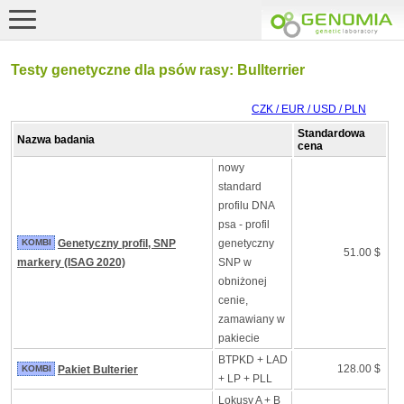
Testy genetyczne dla psów rasy: Bullterrier
CZK / EUR / USD / PLN
Standardowa
Nazwa badania
cena
nowy
standard
profilu DNA
psa - profil
KOMBI
Genetyczny profil, SNP
genetyczny
51.00 $
markery (ISAG 2020)
SNP w
obniżonej
cenie,
zamawiany w
pakiecie
BTPKD + LAD
128.00 $
KOMBI
Pakiet Bulterier
+ LP + PLL
Lokusy A + B