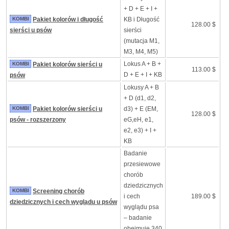
+ D + E + I +
KOMBI
Pakiet kolorów i długość
KB i Długość
128.00 $
sierści u psów
sierści
(mutacja M1,
M3, M4, M5)
Lokus A + B +
KOMBI
Pakiet kolorów sierści u
113.00 $
D + E + I + KB
psów
Lokusy A + B
+ D (d1, d2,
KOMBI
Pakiet kolorów sierści u
d3) + E (EM,
128.00 $
psów - rozszerzony
eG,eH, e1,
e2, e3) + I +
KB
Badanie
przesiewowe
chorób
dziedzicznych
KOMBI
Screening chorób
i cech
189.00 $
dziedzicznych i cech wyglądu u psów
wyglądu psa
– badanie
obejmuje 340