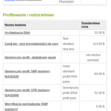
Plamistość
Profilowanie i rodzicielstwo
Standardowa
Nazwa badania
cena
Archiwizacja DNA
22.00 $
Test
CaniLine - test przynależności do rasy
struktury
113.00 $
rasy psa
nie można
Genetyczny profil - dodatkowy panel
zamówić
nowy
Genetyczny profil, SNP markery
standard
64.00 $
ISAG2020
profili DNA
psów
Genetyczny
Genetyczny profil, STR markery
profil (DNA
51.00 $
ISAG2006
profil psa)
Weryfikacja pochodzenia (SNP
5.00 $
markery)