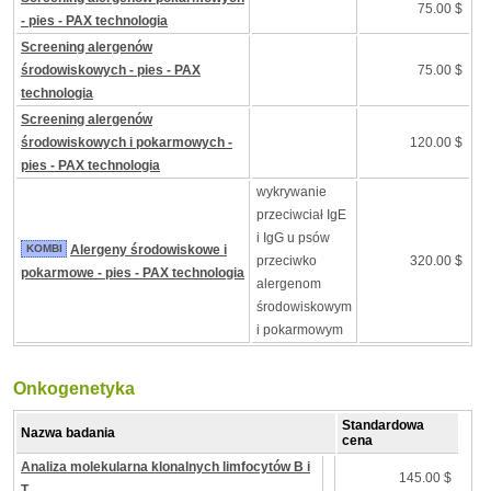
75.00 $
- pies - PAX technologia
Screening alergenów
środowiskowych - pies - PAX
75.00 $
technologia
Screening alergenów
środowiskowych i pokarmowych -
120.00 $
pies - PAX technologia
wykrywanie
przeciwciał IgE
i IgG u psów
KOMBI
Alergeny środowiskowe i
przeciwko
320.00 $
pokarmowe - pies - PAX technologia
alergenom
środowiskowym
i pokarmowym
Onkogenetyka
Standardowa
Nazwa badania
cena
Analiza molekularna klonalnych limfocytów B i
145.00 $
T