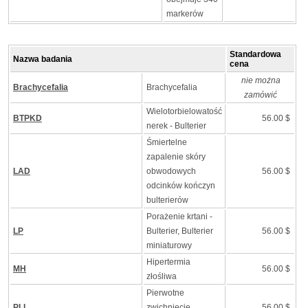
markerów
Standardowa
Nazwa badania
cena
nie można
Brachycefalia
Brachycefalia
zamówić
Wielotorbielowatość
BTPKD
56.00 $
nerek - Bulterier
Śmiertelne
zapalenie skóry
LAD
obwodowych
56.00 $
odcinków kończyn
bulterierów
Porażenie krtani -
LP
Bulterier, Bulterier
56.00 $
miniaturowy
Hipertermia
MH
56.00 $
złośliwa
Pierwotne
PLL
zwichnięcie
56.00 $