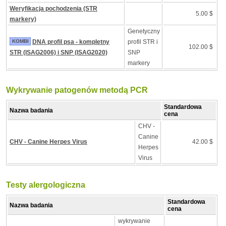
Weryfikacja pochodzenia (STR
5.00 $
markery)
Genetyczny
KOMBI
DNA profil psa - kompletny
profil STR i
102.00 $
STR (ISAG2006) i SNP (ISAG2020)
SNP
markery
Wykrywanie patogenów metodą PCR
Standardowa
Nazwa badania
cena
CHV -
Canine
CHV - Canine Herpes Virus
42.00 $
Herpes
Virus
Testy alergologiczna
Standardowa
Nazwa badania
cena
wykrywanie