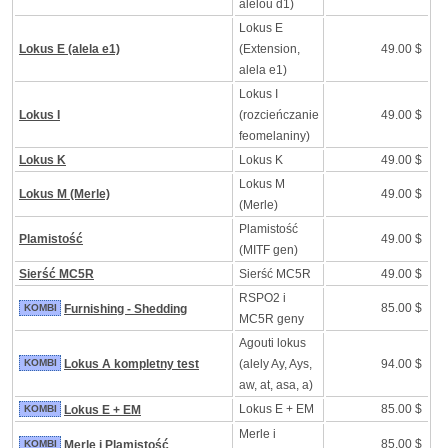
alelou d1)
Lokus E
Lokus E (alela e1)
(Extension,
49.00 $
alela e1)
Lokus I
Lokus I
(rozcieńczanie
49.00 $
feomelaniny)
Lokus K
Lokus K
49.00 $
Lokus M
Lokus M (Merle)
49.00 $
(Merle)
Plamistość
Plamistość
49.00 $
(MITF gen)
Sierść MC5R
Sierść MC5R
49.00 $
RSPO2 i
85.00 $
KOMBI
Furnishing - Shedding
MC5R geny
Agouti lokus
KOMBI
Lokus A kompletny test
(alely Ay, Ays,
94.00 $
aw, at, asa, a)
Lokus E + EM
85.00 $
KOMBI
Lokus E + EM
Merle i
85.00 $
KOMBI
Merle i Plamistość