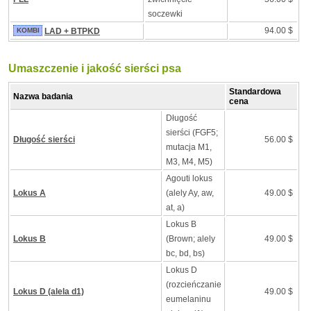
soczewki
94.00 $
KOMBI
LAD + BTPKD
Umaszczenie i jakość sierści psa
Standardowa
Nazwa badania
cena
Długość
sierści (FGF5;
Długość sierści
56.00 $
mutacja M1,
M3, M4, M5)
Agouti lokus
Lokus A
(alely Ay, aw,
49.00 $
at, a)
Lokus B
Lokus B
(Brown; alely
49.00 $
bc, bd, bs)
Lokus D
(rozcieńczanie
Lokus D (alela d1)
49.00 $
eumelaninu