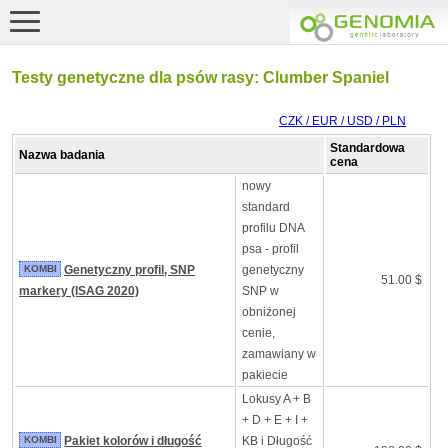
Testy genetyczne dla psów rasy: Clumber Spaniel
CZK / EUR / USD / PLN
Standardowa
Nazwa badania
cena
nowy
standard
profilu DNA
psa - profil
KOMBI
Genetyczny profil, SNP
genetyczny
51.00 $
markery (ISAG 2020)
SNP w
obniżonej
cenie,
zamawiany w
pakiecie
Lokusy A + B
+ D + E + I +
KOMBI
Pakiet kolorów i długość
KB i Długość