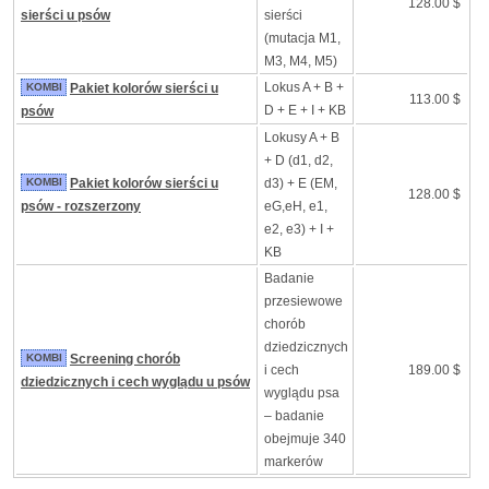
128.00 $
sierści u psów
sierści
(mutacja M1,
M3, M4, M5)
Lokus A + B +
KOMBI
Pakiet kolorów sierści u
113.00 $
D + E + I + KB
psów
Lokusy A + B
+ D (d1, d2,
KOMBI
Pakiet kolorów sierści u
d3) + E (EM,
128.00 $
psów - rozszerzony
eG,eH, e1,
e2, e3) + I +
KB
Badanie
przesiewowe
chorób
dziedzicznych
KOMBI
Screening chorób
i cech
189.00 $
dziedzicznych i cech wyglądu u psów
wyglądu psa
– badanie
obejmuje 340
markerów