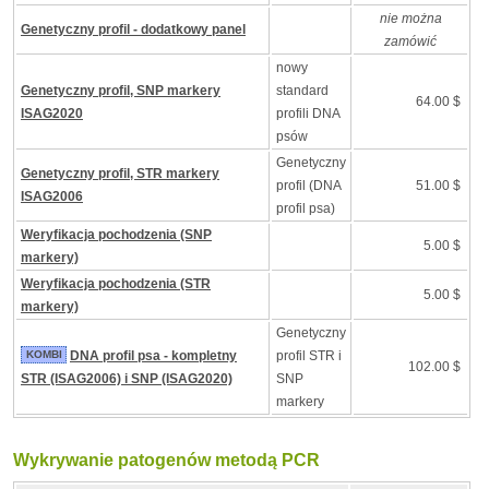
nie można
Genetyczny profil - dodatkowy panel
zamówić
nowy
Genetyczny profil, SNP markery
standard
64.00 $
ISAG2020
profili DNA
psów
Genetyczny
Genetyczny profil, STR markery
profil (DNA
51.00 $
ISAG2006
profil psa)
Weryfikacja pochodzenia (SNP
5.00 $
markery)
Weryfikacja pochodzenia (STR
5.00 $
markery)
Genetyczny
KOMBI
DNA profil psa - kompletny
profil STR i
102.00 $
STR (ISAG2006) i SNP (ISAG2020)
SNP
markery
Wykrywanie patogenów metodą PCR