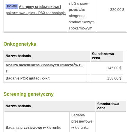
i IgG u psów
KOMBI
Alergeny środowiskowe i
przeciwko
320.00 $
pokarmowe - pies - PAX technologia
alergenom
środowiskowym
i pokarmowym
Onkogenetyka
Standardowa
Nazwa badania
cena
Analiza molekularna klonalnych limfocytów B i
145.00 $
T
Badanie PCR mutacji c-kit
158.00 $
Screening genetyczny
Standardowa
Nazwa badania
cena
Badania
przesiewowe
Badania przesiewowe w kierunku
w kierunku