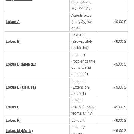
mutacja M1,
M3, M4, M5)
Agouti lokus
Lokus A
(alely Ay, aw,
49.00 $
at, a)
Lokus B
Lokus B
(Brown; alely
49.00 $
bc, bd, bs)
Lokus D
(rozcieńczanie
Lokus D (alela d1)
49.00 $
eumelaninu
alelou d1)
Lokus E
Lokus E (alela e1)
(Extension,
49.00 $
alela e1)
Lokus I
Lokus I
(rozcieńczanie
49.00 $
feomelaniny)
Lokus K
Lokus K
49.00 $
Lokus M
Lokus M (Merle)
49.00 $