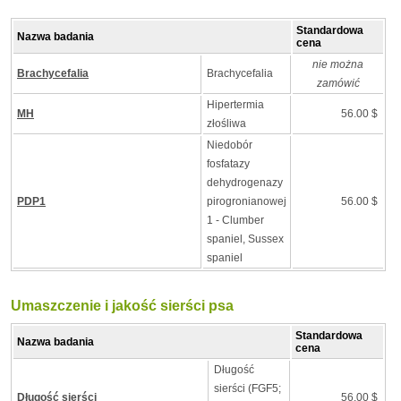
Standardowa
Nazwa badania
cena
nie można
Brachycefalia
Brachycefalia
zamówić
Hipertermia
MH
56.00 $
złośliwa
Niedobór
fosfatazy
dehydrogenazy
PDP1
pirogronianowej
56.00 $
1 - Clumber
spaniel, Sussex
spaniel
Umaszczenie i jakość sierści psa
Standardowa
Nazwa badania
cena
Długość
sierści (FGF5;
Długość sierści
56.00 $