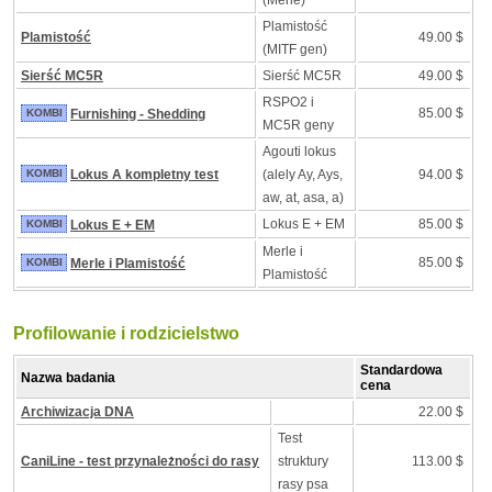
(Merle)
Plamistość
Plamistość
49.00 $
(MITF gen)
Sierść MC5R
Sierść MC5R
49.00 $
RSPO2 i
85.00 $
KOMBI
Furnishing - Shedding
MC5R geny
Agouti lokus
KOMBI
Lokus A kompletny test
(alely Ay, Ays,
94.00 $
aw, at, asa, a)
Lokus E + EM
85.00 $
KOMBI
Lokus E + EM
Merle i
85.00 $
KOMBI
Merle i Plamistość
Plamistość
Profilowanie i rodzicielstwo
Standardowa
Nazwa badania
cena
Archiwizacja DNA
22.00 $
Test
CaniLine - test przynależności do rasy
struktury
113.00 $
rasy psa