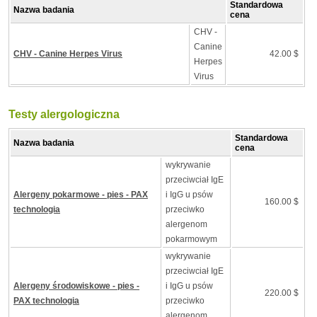
Standardowa
Nazwa badania
cena
CHV -
Canine
CHV - Canine Herpes Virus
42.00 $
Herpes
Virus
Testy alergologiczna
Standardowa
Nazwa badania
cena
wykrywanie
przeciwciał IgE
Alergeny pokarmowe - pies - PAX
i IgG u psów
160.00 $
technologia
przeciwko
alergenom
pokarmowym
wykrywanie
przeciwciał IgE
Alergeny środowiskowe - pies -
i IgG u psów
220.00 $
PAX technologia
przeciwko
alergenom