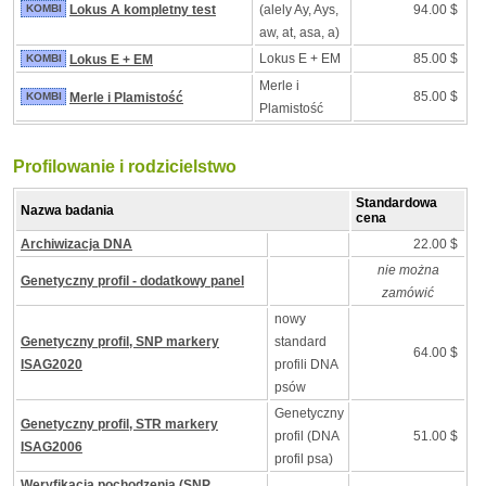
KOMBI
Lokus A kompletny test
(alely Ay, Ays,
94.00 $
aw, at, asa, a)
Lokus E + EM
85.00 $
KOMBI
Lokus E + EM
Merle i
85.00 $
KOMBI
Merle i Plamistość
Plamistość
Profilowanie i rodzicielstwo
Standardowa
Nazwa badania
cena
Archiwizacja DNA
22.00 $
nie można
Genetyczny profil - dodatkowy panel
zamówić
nowy
Genetyczny profil, SNP markery
standard
64.00 $
ISAG2020
profili DNA
psów
Genetyczny
Genetyczny profil, STR markery
profil (DNA
51.00 $
ISAG2006
profil psa)
Weryfikacja pochodzenia (SNP