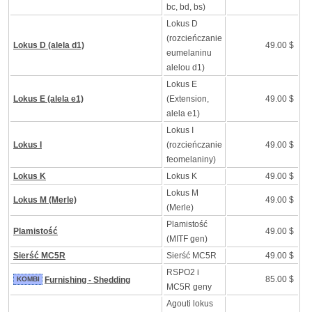
bc, bd, bs)
Lokus D
(rozcieńczanie
Lokus D (alela d1)
49.00 $
eumelaninu
alelou d1)
Lokus E
Lokus E (alela e1)
(Extension,
49.00 $
alela e1)
Lokus I
Lokus I
(rozcieńczanie
49.00 $
feomelaniny)
Lokus K
Lokus K
49.00 $
Lokus M
Lokus M (Merle)
49.00 $
(Merle)
Plamistość
Plamistość
49.00 $
(MITF gen)
Sierść MC5R
Sierść MC5R
49.00 $
RSPO2 i
85.00 $
KOMBI
Furnishing - Shedding
MC5R geny
Agouti lokus