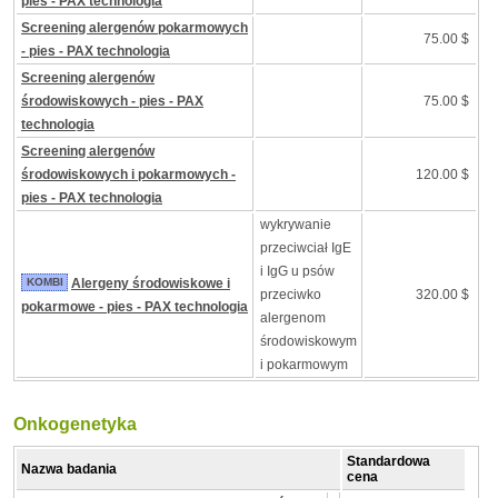
pies - PAX technologia
Screening alergenów pokarmowych
75.00 $
- pies - PAX technologia
Screening alergenów
środowiskowych - pies - PAX
75.00 $
technologia
Screening alergenów
środowiskowych i pokarmowych -
120.00 $
pies - PAX technologia
wykrywanie
przeciwciał IgE
i IgG u psów
KOMBI
Alergeny środowiskowe i
przeciwko
320.00 $
pokarmowe - pies - PAX technologia
alergenom
środowiskowym
i pokarmowym
Onkogenetyka
Standardowa
Nazwa badania
cena