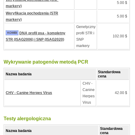
5.00 $
markery)
Weryfikacja pochodzenia (STR
5.00 $
markery)
Genetyczny
KOMBI
DNA profil psa - kompletny
profil STR i
102.00 $
STR (ISAG2006) i SNP (ISAG2020)
SNP
markery
Wykrywanie patogenów metodą PCR
Standardowa
Nazwa badania
cena
CHV -
Canine
CHV - Canine Herpes Virus
42.00 $
Herpes
Virus
Testy alergologiczna
Standardowa
Nazwa badania
cena