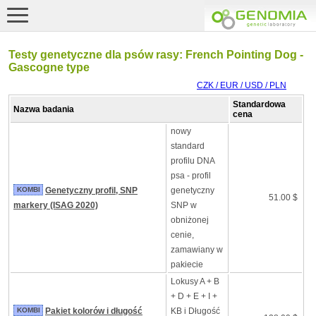
Testy genetyczne dla psów rasy: French Pointing Dog -
Gascogne type
CZK / EUR / USD / PLN
Standardowa
Nazwa badania
cena
nowy
standard
profilu DNA
psa - profil
KOMBI
Genetyczny profil, SNP
genetyczny
51.00 $
markery (ISAG 2020)
SNP w
obniżonej
cenie,
zamawiany w
pakiecie
Lokusy A + B
+ D + E + I +
KOMBI
Pakiet kolorów i długość
KB i Długość