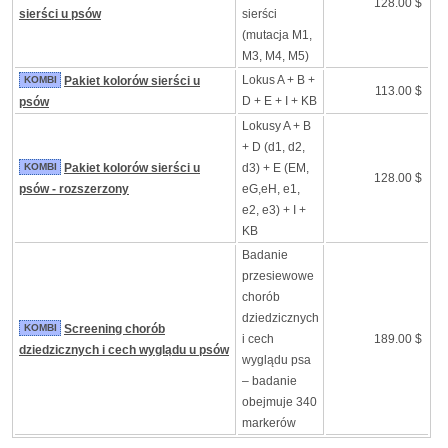
128.00 $
sierści u psów
sierści
(mutacja M1,
M3, M4, M5)
Lokus A + B +
KOMBI
Pakiet kolorów sierści u
113.00 $
D + E + I + KB
psów
Lokusy A + B
+ D (d1, d2,
KOMBI
Pakiet kolorów sierści u
d3) + E (EM,
128.00 $
psów - rozszerzony
eG,eH, e1,
e2, e3) + I +
KB
Badanie
przesiewowe
chorób
dziedzicznych
KOMBI
Screening chorób
i cech
189.00 $
dziedzicznych i cech wyglądu u psów
wyglądu psa
– badanie
obejmuje 340
markerów