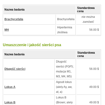
Standardowa
Nazwa badania
cena
nie można
Brachycefalia
Brachycefalia
zamówić
Hipertermia
MH
56.00 $
złośliwa
Umaszczenie i jakość sierści psa
Standardowa
Nazwa badania
cena
Długość
sierści (FGF5;
Długość sierści
56.00 $
mutacja M1,
M3, M4, M5)
Agouti lokus
Lokus A
(alely Ay, aw,
49.00 $
at, a)
Lokus B
Lokus B
(Brown; alely
49.00 $