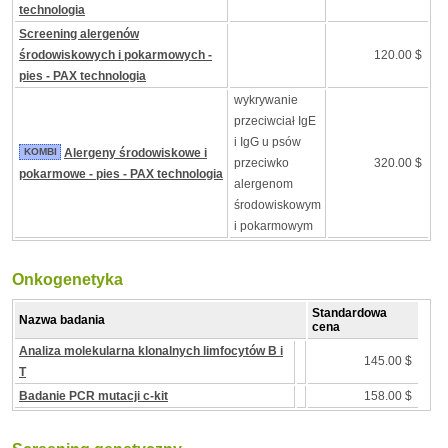
technologia
Screening alergenów
środowiskowych i pokarmowych -
120.00 $
pies - PAX technologia
wykrywanie
przeciwciał IgE
i IgG u psów
KOMBI
Alergeny środowiskowe i
przeciwko
320.00 $
pokarmowe - pies - PAX technologia
alergenom
środowiskowym
i pokarmowym
Onkogenetyka
Standardowa
Nazwa badania
cena
Analiza molekularna klonalnych limfocytów B i
145.00 $
T
Badanie PCR mutacji c-kit
158.00 $