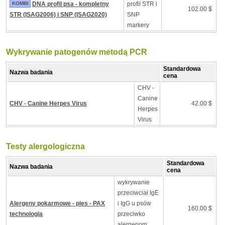
KOMBI
DNA profil psa - kompletny
profil STR i
102.00 $
STR (ISAG2006) i SNP (ISAG2020)
SNP
markery
Wykrywanie patogenów metodą PCR
Standardowa
Nazwa badania
cena
CHV -
Canine
CHV - Canine Herpes Virus
42.00 $
Herpes
Virus
Testy alergologiczna
Standardowa
Nazwa badania
cena
wykrywanie
przeciwciał IgE
Alergeny pokarmowe - pies - PAX
i IgG u psów
160.00 $
technologia
przeciwko
alergenom