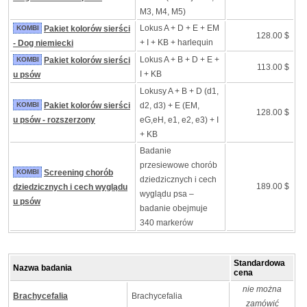
M3, M4, M5)
Lokus A + D + E + EM
KOMBI
Pakiet kolorów sierści
128.00 $
+ I + KB + harlequin
- Dog niemiecki
Lokus A + B + D + E +
KOMBI
Pakiet kolorów sierści
113.00 $
I + KB
u psów
Lokusy A + B + D (d1,
KOMBI
Pakiet kolorów sierści
d2, d3) + E (EM,
128.00 $
u psów - rozszerzony
eG,eH, e1, e2, e3) + I
+ KB
Badanie
przesiewowe chorób
KOMBI
Screening chorób
dziedzicznych i cech
189.00 $
dziedzicznych i cech wyglądu
wyglądu psa –
u psów
badanie obejmuje
340 markerów
Standardowa
Nazwa badania
cena
nie można
Brachycefalia
Brachycefalia
zamówić