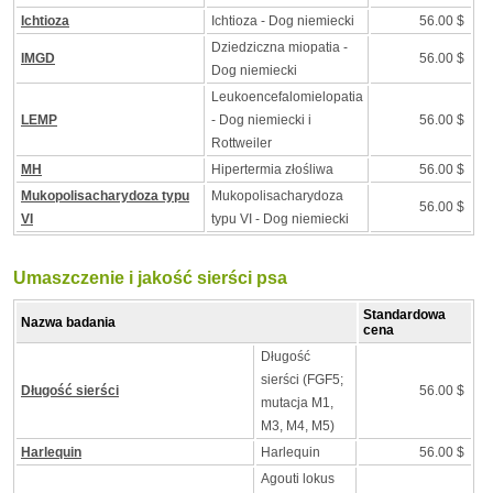
Ichtioza
Ichtioza - Dog niemiecki
56.00 $
Dziedziczna miopatia -
IMGD
56.00 $
Dog niemiecki
Leukoencefalomielopatia
LEMP
- Dog niemiecki i
56.00 $
Rottweiler
MH
Hipertermia złośliwa
56.00 $
Mukopolisacharydoza typu
Mukopolisacharydoza
56.00 $
VI
typu VI - Dog niemiecki
Umaszczenie i jakość sierści psa
Standardowa
Nazwa badania
cena
Długość
sierści (FGF5;
Długość sierści
56.00 $
mutacja M1,
M3, M4, M5)
Harlequin
Harlequin
56.00 $
Agouti lokus