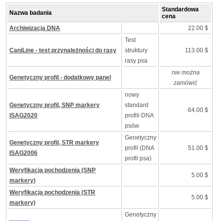
Standardowa
Nazwa badania
cena
Archiwizacja DNA
22.00 $
Test
CaniLine - test przynależności do rasy
struktury
113.00 $
rasy psa
nie można
Genetyczny profil - dodatkowy panel
zamówić
nowy
Genetyczny profil, SNP markery
standard
64.00 $
ISAG2020
profili DNA
psów
Genetyczny
Genetyczny profil, STR markery
profil (DNA
51.00 $
ISAG2006
profil psa)
Weryfikacja pochodzenia (SNP
5.00 $
markery)
Weryfikacja pochodzenia (STR
5.00 $
markery)
Genetyczny