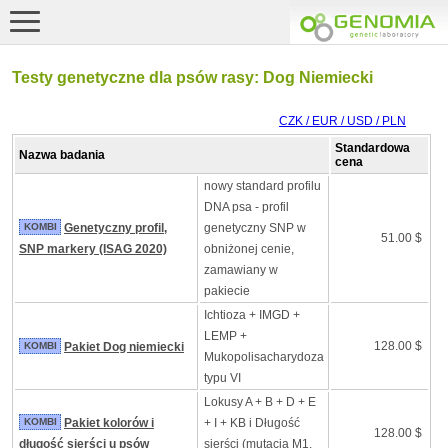
Testy genetyczne dla psów rasy: Dog Niemiecki
CZK / EUR / USD / PLN
Standardowa
Nazwa badania
cena
nowy standard profilu
DNA psa - profil
KOMBI
Genetyczny profil,
genetyczny SNP w
51.00 $
SNP markery (ISAG 2020)
obniżonej cenie,
zamawiany w
pakiecie
Ichtioza + IMGD +
LEMP +
128.00 $
KOMBI
Pakiet Dog niemiecki
Mukopolisacharydoza
typu VI
Lokusy A + B + D + E
KOMBI
Pakiet kolorów i
+ I + KB i Długość
128.00 $
długość sierści u psów
sierści (mutacja M1,