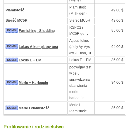
(Merle)
Plamistość
Plamistość
49.00 $
(MITF gen)
Sierść MC5R
Sierść MC5R
49.00 $
RSPO2 i
85.00 $
KOMBI
Furnishing - Shedding
MC5R geny
Agouti lokus
KOMBI
Lokus A kompletny test
(alely Ay, Ays,
94.00 $
aw, at, asa, a)
Lokus E + EM
85.00 $
KOMBI
Lokus E + EM
podwójny test
w celu
sprawdzenia
94.00 $
KOMBI
Merle + Harlequin
ubarwienia
merle
harlequin
Merle i
85.00 $
KOMBI
Merle i Plamistość
Plamistość
Profilowanie i rodzicielstwo