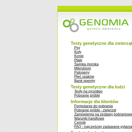
Testy genetyczne dla zwierzą
Psy
Koty
Konie
Ptaki
Świnka morska
Mikrobiom
Patogeny
Płeć ssaków
Bank spermy
Testy genetyczne dla ludzi
Testy na ojcostwo
Pobranie próbki
Informacje dla klientów
Formularze do pobrania
Pobranie próbki - zwierząt
Zamówienia na zestawy pobraniow
Warunki handlowe
Cennik
FAQ - najczęściej zadawane pytani