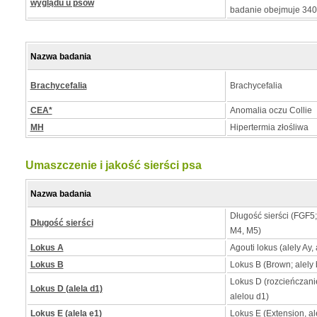
wyglądu u psów
badanie obejmuje 34
Nazwa badania
Brachycefalia
Brachycefalia
CEA*
Anomalia oczu Collie
MH
Hipertermia złośliwa
Umaszczenie i jakość sierści psa
Nazwa badania
Długość sierści (FGF5
Długość sierści
M4, M5)
Lokus A
Agouti lokus (alely Ay, 
Lokus B
Lokus B (Brown; alely b
Lokus D (rozcieńczan
Lokus D (alela d1)
alelou d1)
Lokus E (alela e1)
Lokus E (Extension, al