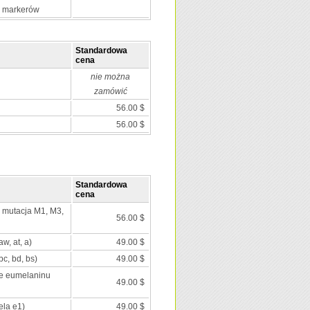
0 markerów
Standardowa
cena
nie można
zamówić
56.00 $
56.00 $
Standardowa
cena
; mutacja M1, M3,
56.00 $
aw, at, a)
49.00 $
c, bd, bs)
49.00 $
ie eumelaninu
49.00 $
ela e1)
49.00 $