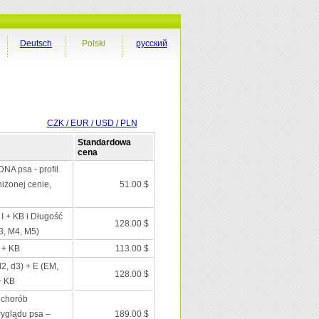
Deutsch
Polski
русский
CZK / EUR / USD / PLN
Standardowa
cena
DNA psa - profil
iżonej cenie,
51.00 $
 I + KB i Długość
128.00 $
3, M4, M5)
I + KB
113.00 $
d2, d3) + E (EM,
128.00 $
+ KB
 chorób
wyglądu psa –
189.00 $