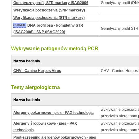
Genetyczny profil, STR markery ISAG2006
Genetyczny profil (DNA
Weryfikacja pochodzenia (SNP markery)
Weryfikacja pochodzenia (STR markery)
KOMBI
DNA profil psa - kompletny STR
Genetyczny profil STR
(ISAG2006) i SNP (ISAG2020)
Wykrywanie patogenów metodą PCR
Nazwa badania
CHV - Canine Herpes Virus
CHV - Canine Herpes 
Testy alergologiczna
Nazwa badania
wykrywanie przeciwcia
Alergeny pokarmowe - pies - PAX technologia
przeciwko alergenom
Alergeny środowiskowe - pies - PAX
wykrywanie przeciwcia
technologia
przeciwko alergenom
Post-screening alergenów pokarmowych - pies