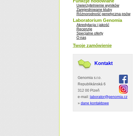
Funkcje hodowlane
Uwierzytelnienie wyników
Zarejestrowane kluby
Różnorodność genetyczna psów
Laboratorium Genomia
Akredytacja i jakość
Recenzje
Specjalne oferty
O nas
Twoje zamówienie
Kontakt
Genomia s.r.o.
Republikánská 6
312 00 Plzeň
e-mail:
laborator@genomia.cz
»
dane kontaktowe