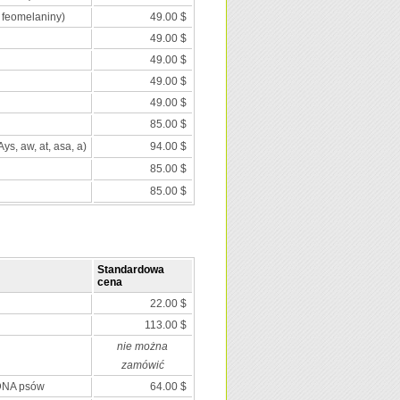
 feomelaniny)
49.00 $
49.00 $
49.00 $
49.00 $
49.00 $
85.00 $
Ays, aw, at, asa, a)
94.00 $
85.00 $
85.00 $
Standardowa
cena
22.00 $
113.00 $
nie można
zamówić
 DNA psów
64.00 $