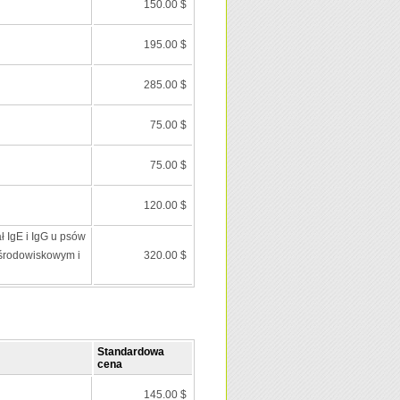
150.00 $
195.00 $
285.00 $
75.00 $
75.00 $
120.00 $
ł IgE i IgG u psów
środowiskowym i
320.00 $
Standardowa
cena
145.00 $