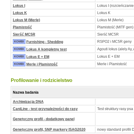
Lokus I
Lokus I (rozcieńczanie
Lokus K
Lokus K
Lokus M (Merle)
Lokus M (Merle)
Plamistość
Plamistość (MITF gen)
Sierść MC5R
Sierść MC5R
RSPO2 i MC5R geny
KOMBI
Furnishing - Shedding
Agouti lokus (alely Ay, 
KOMBI
Lokus A kompletny test
Lokus E + EM
KOMBI
Lokus E + EM
Merle i Plamistość
KOMBI
Merle i Plamistość
Profilowanie i rodzicielstwo
Nazwa badania
Archiwizacja DNA
CaniLine - test przynależności do rasy
Test struktury rasy psa
Genetyczny profil - dodatkowy panel
Genetyczny profil, SNP markery ISAG2020
nowy standard profili