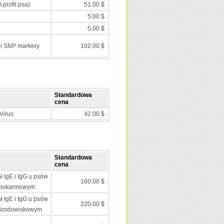
 profil psa)
51.00 $
5.00 $
5.00 $
 i SNP markery
102.00 $
Standardowa
cena
Virus
42.00 $
Standardowa
cena
ł IgE i IgG u psów
160.00 $
 pokarmowym
ł IgE i IgG u psów
220.00 $
 środowiskowym