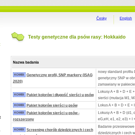
Česky
English
Testy genetyczne dla psów rasy: Hokkaido
t
Nazwa badania
nowy standard profilu 
KOMBI
Genetyczny profil, SNP markery (ISAG
genetyczny SNP w obn
2020)
zamawiany w pakiecie
Lokusy A + B + D + E +
KOMBI
Pakiet kolorów i długość sierści u psów
sierści (mutacja M1, M
Lokus A + B + D + E + 
KOMBI
Pakiet kolorów sierści u psów
Lokusy A + B + D (d1, 
KOMBI
Pakiet kolorów sierści u psów -
e
eG,eH, e1, e2, e3) + I 
rozszerzony
Badanie przesiewowe
a
KOMBI
Screening chorób dziedzicznych i cech
dziedzicznych i cech 