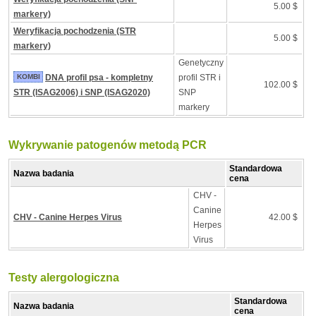
5.00 $
markery)
Weryfikacja pochodzenia (STR
5.00 $
markery)
Genetyczny
KOMBI
DNA profil psa - kompletny
profil STR i
102.00 $
STR (ISAG2006) i SNP (ISAG2020)
SNP
markery
Wykrywanie patogenów metodą PCR
Standardowa
Nazwa badania
cena
CHV -
Canine
CHV - Canine Herpes Virus
42.00 $
Herpes
Virus
Testy alergologiczna
Standardowa
Nazwa badania
cena