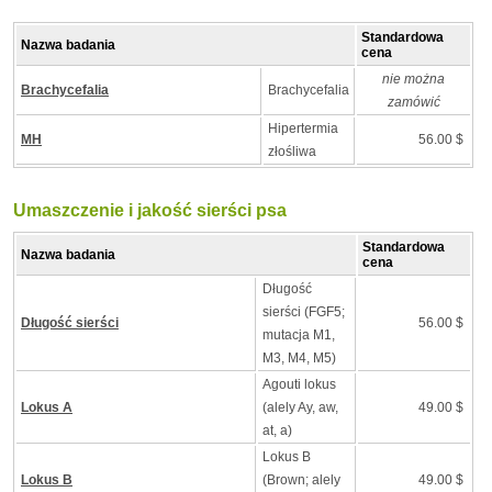
Standardowa
Nazwa badania
cena
nie można
Brachycefalia
Brachycefalia
zamówić
Hipertermia
MH
56.00 $
złośliwa
Umaszczenie i jakość sierści psa
Standardowa
Nazwa badania
cena
Długość
sierści (FGF5;
Długość sierści
56.00 $
mutacja M1,
M3, M4, M5)
Agouti lokus
Lokus A
(alely Ay, aw,
49.00 $
at, a)
Lokus B
Lokus B
(Brown; alely
49.00 $