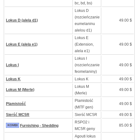
bc, bd, bs)
Lokus D
(rozcieńczanie
Lokus D (alela d1)
49.00 $
eumelaninu
alelou d1)
Lokus E
Lokus E (alela e1)
(Extension,
49.00 $
alela e1)
Lokus I
Lokus I
(rozcieńczanie
49.00 $
feomelaniny)
Lokus K
Lokus K
49.00 $
Lokus M
Lokus M (Merle)
49.00 $
(Merle)
Plamistość
Plamistość
49.00 $
(MITF gen)
Sierść MC5R
Sierść MC5R
49.00 $
RSPO2 i
85.00 $
KOMBI
Furnishing - Shedding
MC5R geny
Agouti lokus