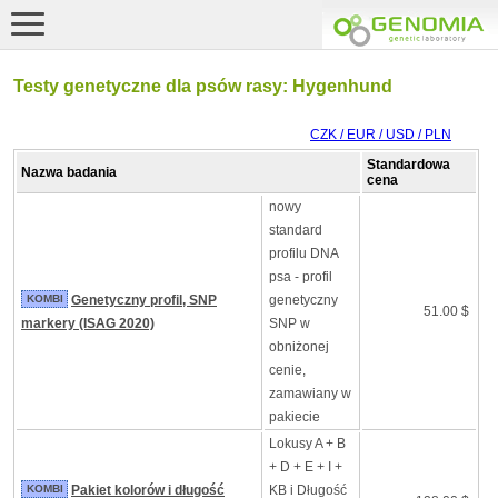
Testy genetyczne dla psów rasy: Hygenhund
CZK / EUR / USD / PLN
Standardowa
Nazwa badania
cena
nowy
standard
profilu DNA
psa - profil
KOMBI
Genetyczny profil, SNP
genetyczny
51.00 $
markery (ISAG 2020)
SNP w
obniżonej
cenie,
zamawiany w
pakiecie
Lokusy A + B
+ D + E + I +
KOMBI
Pakiet kolorów i długość
KB i Długość