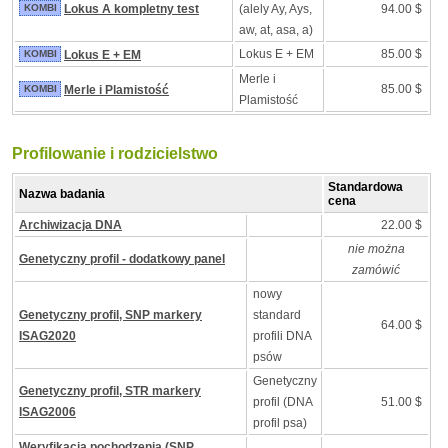
KOMBI
Lokus A kompletny test
(alely Ay, Ays,
94.00 $
aw, at, asa, a)
Lokus E + EM
85.00 $
KOMBI
Lokus E + EM
Merle i
85.00 $
KOMBI
Merle i Plamistość
Plamistość
Profilowanie i rodzicielstwo
Standardowa
Nazwa badania
cena
Archiwizacja DNA
22.00 $
nie można
Genetyczny profil - dodatkowy panel
zamówić
nowy
Genetyczny profil, SNP markery
standard
64.00 $
ISAG2020
profili DNA
psów
Genetyczny
Genetyczny profil, STR markery
profil (DNA
51.00 $
ISAG2006
profil psa)
Weryfikacja pochodzenia (SNP