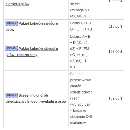
128.00 $
sierści u psów
sierści
(mutacja M1,
M3, M4, M5)
Lokus A + B +
KOMBI
Pakiet kolorów sierści u
113.00 $
D + E + I + KB
psów
Lokusy A + B
+ D (d1, d2,
KOMBI
Pakiet kolorów sierści u
d3) + E (EM,
128.00 $
psów - rozszerzony
eG,eH, e1,
e2, e3) + I +
KB
Badanie
przesiewowe
chorób
dziedzicznych
KOMBI
Screening chorób
i cech
189.00 $
dziedzicznych i cech wyglądu u psów
wyglądu psa
– badanie
obejmuje 340
markerów