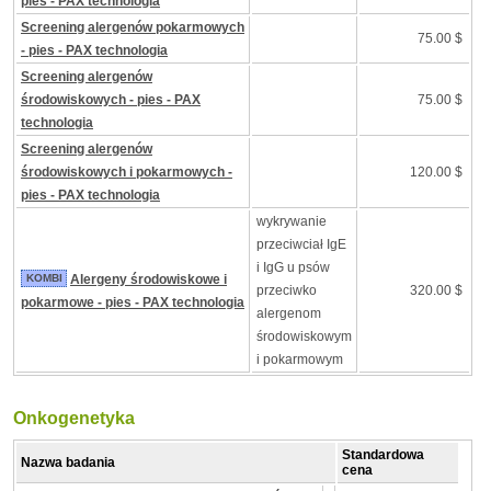
pies - PAX technologia
Screening alergenów pokarmowych
75.00 $
- pies - PAX technologia
Screening alergenów
środowiskowych - pies - PAX
75.00 $
technologia
Screening alergenów
środowiskowych i pokarmowych -
120.00 $
pies - PAX technologia
wykrywanie
przeciwciał IgE
i IgG u psów
KOMBI
Alergeny środowiskowe i
przeciwko
320.00 $
pokarmowe - pies - PAX technologia
alergenom
środowiskowym
i pokarmowym
Onkogenetyka
Standardowa
Nazwa badania
cena