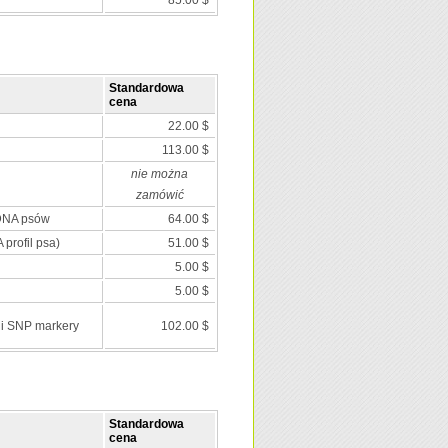
85.00 $
Standardowa
cena
22.00 $
113.00 $
nie można
zamówić
 DNA psów
64.00 $
 profil psa)
51.00 $
5.00 $
5.00 $
 i SNP markery
102.00 $
Standardowa
cena