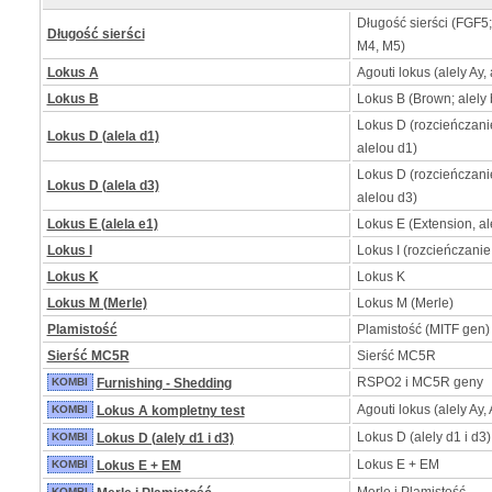
Długość sierści (FGF5
Długość sierści
M4, M5)
Lokus A
Agouti lokus (alely Ay, 
Lokus B
Lokus B (Brown; alely b
Lokus D (rozcieńczan
Lokus D (alela d1)
alelou d1)
Lokus D (rozcieńczan
Lokus D (alela d3)
alelou d3)
Lokus E (alela e1)
Lokus E (Extension, al
Lokus I
Lokus I (rozcieńczanie
Lokus K
Lokus K
Lokus M (Merle)
Lokus M (Merle)
Plamistość
Plamistość (MITF gen)
Sierść MC5R
Sierść MC5R
RSPO2 i MC5R geny
KOMBI
Furnishing - Shedding
Agouti lokus (alely Ay, 
KOMBI
Lokus A kompletny test
Lokus D (alely d1 i d3)
KOMBI
Lokus D (alely d1 i d3)
Lokus E + EM
KOMBI
Lokus E + EM
KOMBI