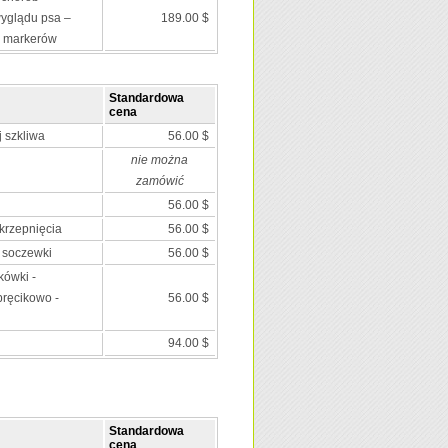
wyglądu psa –
189.00 $
0 markerów
Standardowa
cena
 szkliwa
56.00 $
nie można
zamówić
56.00 $
krzepnięcia
56.00 $
 soczewki
56.00 $
kówki -
pręcikowo -
56.00 $
94.00 $
Standardowa
cena