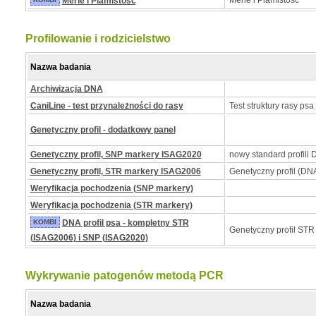
Merle i Plamistość
Merle i Plamistość
Profilowanie i rodzicielstwo
Nazwa badania
Archiwizacja DNA
CaniLine - test przynależności do rasy
Test struktury rasy psa
Genetyczny profil - dodatkowy panel
Genetyczny profil, SNP markery ISAG2020
nowy standard profili
Genetyczny profil, STR markery ISAG2006
Genetyczny profil (DNA
Weryfikacja pochodzenia (SNP markery)
Weryfikacja pochodzenia (STR markery)
KOMBI
DNA profil psa - kompletny STR
Genetyczny profil STR
(ISAG2006) i SNP (ISAG2020)
Wykrywanie patogenów metodą PCR
Nazwa badania