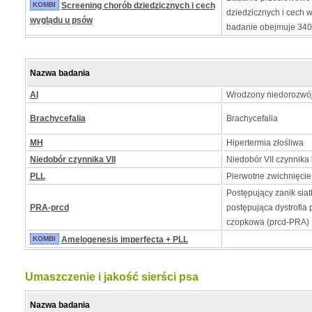
KOMBI
Screening chorób dziedzicznych i cech
dziedzicznych i cech 
wyglądu u psów
badanie obejmuje 34
Nazwa badania
AI
Wrodzony niedorozwój
Brachycefalia
Brachycefalia
MH
Hipertermia złośliwa
Niedobór czynnika VII
Niedobór VII czynnika 
PLL
Pierwotne zwichnięcie
Postępujący zanik siat
PRA-prcd
postępująca dystrofia 
czopkowa (prcd-PRA)
KOMBI
Amelogenesis imperfecta + PLL
Umaszczenie i jakość sierści psa
Nazwa badania