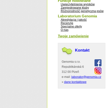
Funkcje hodowlane
Uwierzytelnienie wyników
Zarejestrowane kluby
Różnorodność genetyczna psów
Laboratorium Genomia
Akredytacja i jakość
Recenzje
Specjalne oferty
O nas
Twoje zamówienie
Kontakt
Genomia s.r.o.
Republikánská 6
312 00 Plzeň
e-mail:
laborator@genomia.cz
»
dane kontaktowe