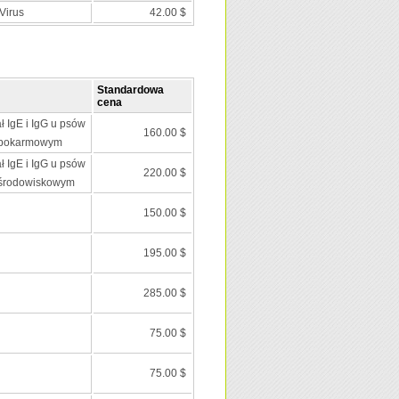
Virus
42.00 $
Standardowa
cena
ł IgE i IgG u psów
160.00 $
 pokarmowym
ł IgE i IgG u psów
220.00 $
 środowiskowym
150.00 $
195.00 $
285.00 $
75.00 $
75.00 $