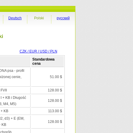
Deutsch
Polski
русский
ki
CZK / EUR / USD / PLN
Standardowa
cena
DNA psa - profil
iżonej cenie,
51.00 $
 FVII
128.00 $
 I + KB i Długość
128.00 $
3, M4, M5)
I + KB
113.00 $
d2, d3) + E (EM,
128.00 $
+ KB
 chorób