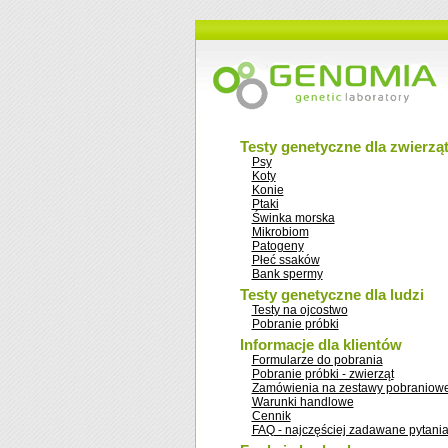
Testy genetyczne dla zwierzą
Psy
Koty
Konie
Ptaki
Świnka morska
Mikrobiom
Patogeny
Płeć ssaków
Bank spermy
Testy genetyczne dla ludzi
Testy na ojcostwo
Pobranie próbki
Informacje dla klientów
Formularze do pobrania
Pobranie próbki - zwierząt
Zamówienia na zestawy pobraniow
Warunki handlowe
Cennik
FAQ - najczęściej zadawane pytani