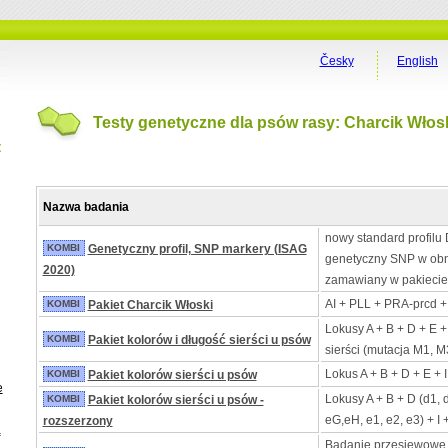
Česky
English
Testy genetyczne dla psów rasy: Charcik Włos
t
Nazwa badania
nowy standard profilu 
KOMBI
Genetyczny profil, SNP markery (ISAG
genetyczny SNP w obn
2020)
zamawiany w pakiecie
AI + PLL + PRA-prcd +
KOMBI
Pakiet Charcik Włoski
Lokusy A + B + D + E +
KOMBI
Pakiet kolorów i długość sierści u psów
sierści (mutacja M1, M
Lokus A + B + D + E + 
KOMBI
Pakiet kolorów sierści u psów
e
Lokusy A + B + D (d1, 
KOMBI
Pakiet kolorów sierści u psów -
eG,eH, e1, e2, e3) + I 
rozszerzony
a
Badanie przesiewowe