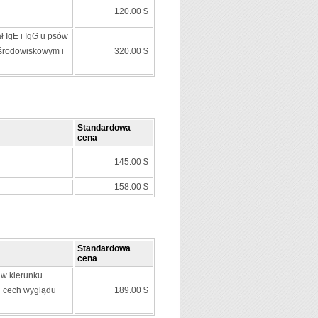
120.00 $
ł IgE i IgG u psów
środowiskowym i
320.00 $
Standardowa
cena
145.00 $
158.00 $
Standardowa
cena
w kierunku
i cech wyglądu
189.00 $