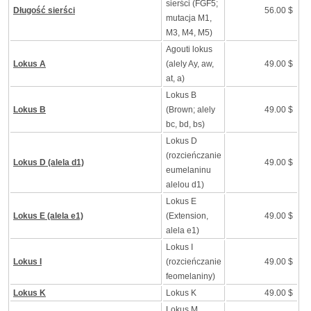
sierści (FGF5;
Długość sierści
56.00 $
mutacja M1,
M3, M4, M5)
Agouti lokus
Lokus A
(alely Ay, aw,
49.00 $
at, a)
Lokus B
Lokus B
(Brown; alely
49.00 $
bc, bd, bs)
Lokus D
(rozcieńczanie
Lokus D (alela d1)
49.00 $
eumelaninu
alelou d1)
Lokus E
Lokus E (alela e1)
(Extension,
49.00 $
alela e1)
Lokus I
Lokus I
(rozcieńczanie
49.00 $
feomelaniny)
Lokus K
Lokus K
49.00 $
Lokus M