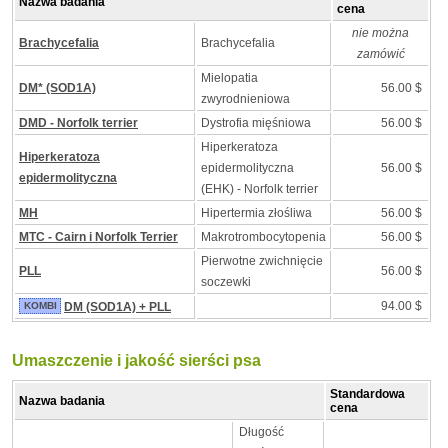
Nazwa badania
cena
nie można
Brachycefalia
Brachycefalia
zamówić
Mielopatia
DM* (SOD1A)
56.00 $
zwyrodnieniowa
DMD - Norfolk terrier
Dystrofia mięśniowa
56.00 $
Hiperkeratoza
Hiperkeratoza
epidermolityczna
56.00 $
epidermolityczna
(EHK) - Norfolk terrier
MH
Hipertermia złośliwa
56.00 $
MTC - Cairn i Norfolk Terrier
Makrotrombocytopenia
56.00 $
Pierwotne zwichnięcie
PLL
56.00 $
soczewki
94.00 $
KOMBI
DM (SOD1A) + PLL
Umaszczenie i jakość sierści psa
Standardowa
Nazwa badania
cena
Długość