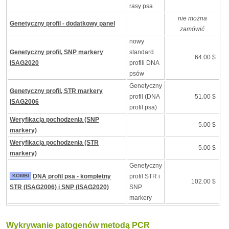
rasy psa
nie można
Genetyczny profil - dodatkowy panel
zamówić
nowy
Genetyczny profil, SNP markery
standard
64.00 $
ISAG2020
profili DNA
psów
Genetyczny
Genetyczny profil, STR markery
profil (DNA
51.00 $
ISAG2006
profil psa)
Weryfikacja pochodzenia (SNP
5.00 $
markery)
Weryfikacja pochodzenia (STR
5.00 $
markery)
Genetyczny
KOMBI
DNA profil psa - kompletny
profil STR i
102.00 $
STR (ISAG2006) i SNP (ISAG2020)
SNP
markery
Wykrywanie patogenów metodą PCR