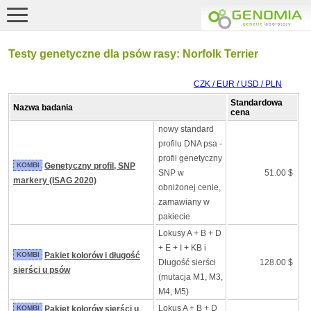
Testy genetyczne dla psów rasy: Norfolk Terrier
CZK / EUR / USD / PLN
Standardowa
Nazwa badania
cena
nowy standard
profilu DNA psa -
profil genetyczny
KOMBI
Genetyczny profil, SNP
SNP w
51.00 $
markery (ISAG 2020)
obniżonej cenie,
zamawiany w
pakiecie
Lokusy A + B + D
+ E + I + KB i
KOMBI
Pakiet kolorów i długość
Długość sierści
128.00 $
sierści u psów
(mutacja M1, M3,
M4, M5)
Lokus A + B + D
KOMBI
Pakiet kolorów sierści u