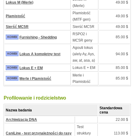
Lokus M (Merle)
49.00 $
(Merle)
Plamistość
Plamistość
49.00 $
(MITF gen)
Sierść MC5R
Sierść MC5R
49.00 $
RSPO2 i
85.00 $
KOMBI
Furnishing - Shedding
MC5R geny
Agouti lokus
KOMBI
Lokus A kompletny test
(alely Ay, Ays,
94.00 $
aw, at, asa, a)
Lokus E + EM
85.00 $
KOMBI
Lokus E + EM
Merle i
85.00 $
KOMBI
Merle i Plamistość
Plamistość
Profilowanie i rodzicielstwo
Standardowa
Nazwa badania
cena
Archiwizacja DNA
22.00 $
Test
CaniLine - test przynależności do rasy
struktury
113.00 $