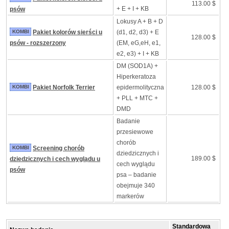
113.00 $
+ E + I + KB
psów
Lokusy A + B + D
KOMBI
Pakiet kolorów sierści u
(d1, d2, d3) + E
128.00 $
psów - rozszerzony
(EM, eG,eH, e1,
e2, e3) + I + KB
DM (SOD1A) +
Hiperkeratoza
KOMBI
Pakiet Norfolk Terrier
epidermolityczna
128.00 $
+ PLL + MTC +
DMD
Badanie
przesiewowe
chorób
KOMBI
Screening chorób
dziedzicznych i
189.00 $
dziedzicznych i cech wyglądu u
cech wyglądu
psów
psa – badanie
obejmuje 340
markerów
Standardowa