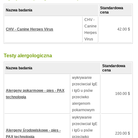
Standardowa
Nazwa badania
cena
CHV -
Canine
CHV - Canine Herpes Virus
42.00 $
Herpes
Virus
Testy alergologiczna
Standardowa
Nazwa badania
cena
wykrywanie
przeciwciał IgE
Alergeny pokarmowe - pies - PAX
i IgG u psów
160.00 $
technologia
przeciwko
alergenom
pokarmowym
wykrywanie
przeciwciał IgE
Alergeny środowiskowe - pies -
i IgG u psów
220.00 $
PAX technologia
przeciwko