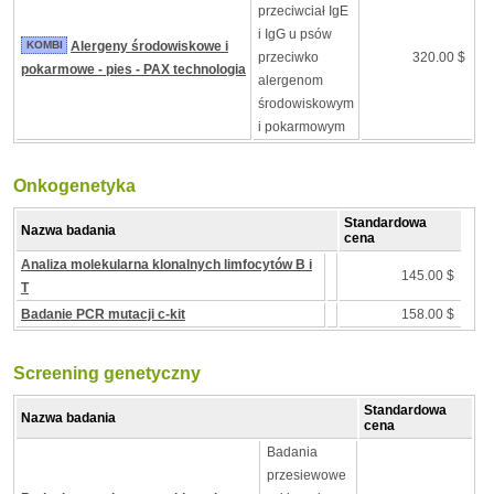
przeciwciał IgE
i IgG u psów
KOMBI
Alergeny środowiskowe i
przeciwko
320.00 $
pokarmowe - pies - PAX technologia
alergenom
środowiskowym
i pokarmowym
Onkogenetyka
Standardowa
Nazwa badania
cena
Analiza molekularna klonalnych limfocytów B i
145.00 $
T
Badanie PCR mutacji c-kit
158.00 $
Screening genetyczny
Standardowa
Nazwa badania
cena
Badania
przesiewowe