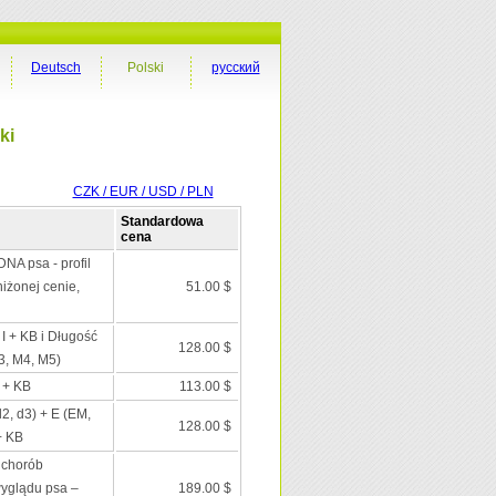
Deutsch
Polski
русский
ki
CZK / EUR / USD / PLN
Standardowa
cena
DNA psa - profil
iżonej cenie,
51.00 $
 I + KB i Długość
128.00 $
3, M4, M5)
I + KB
113.00 $
d2, d3) + E (EM,
128.00 $
+ KB
 chorób
wyglądu psa –
189.00 $