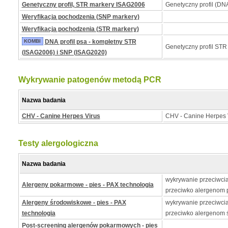
Genetyczny profil, STR markery ISAG2006
Genetyczny profil (DNA
Weryfikacja pochodzenia (SNP markery)
Weryfikacja pochodzenia (STR markery)
KOMBI
DNA profil psa - kompletny STR
Genetyczny profil STR
(ISAG2006) i SNP (ISAG2020)
Wykrywanie patogenów metodą PCR
Nazwa badania
CHV - Canine Herpes Virus
CHV - Canine Herpes 
Testy alergologiczna
Nazwa badania
wykrywanie przeciwcia
Alergeny pokarmowe - pies - PAX technologia
przeciwko alergenom
Alergeny środowiskowe - pies - PAX
wykrywanie przeciwcia
technologia
przeciwko alergenom
Post-screening alergenów pokarmowych - pies