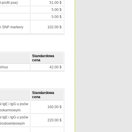
 profil psa)
51.00 $
5.00 $
5.00 $
 i SNP markery
102.00 $
Standardowa
cena
Virus
42.00 $
Standardowa
cena
ł IgE i IgG u psów
160.00 $
 pokarmowym
ł IgE i IgG u psów
220.00 $
 środowiskowym