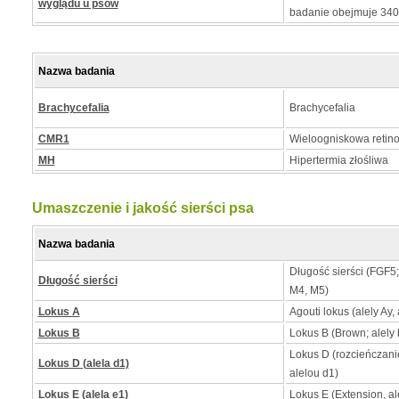
wyglądu u psów
badanie obejmuje 34
Nazwa badania
Brachycefalia
Brachycefalia
CMR1
Wieloogniskowa retino
MH
Hipertermia złośliwa
Umaszczenie i jakość sierści psa
Nazwa badania
Długość sierści (FGF5
Długość sierści
M4, M5)
Lokus A
Agouti lokus (alely Ay, 
Lokus B
Lokus B (Brown; alely b
Lokus D (rozcieńczan
Lokus D (alela d1)
alelou d1)
Lokus E (alela e1)
Lokus E (Extension, al