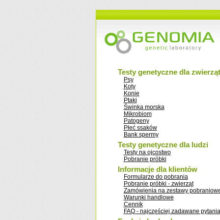
Testy genetyczne dla zwierzą
Psy
Koty
Konie
Ptaki
Świnka morska
Mikrobiom
Patogeny
Płeć ssaków
Bank spermy
Testy genetyczne dla ludzi
Testy na ojcostwo
Pobranie próbki
Informacje dla klientów
Formularze do pobrania
Pobranie próbki - zwierząt
Zamówienia na zestawy pobraniow
Warunki handlowe
Cennik
FAQ - najczęściej zadawane pytani