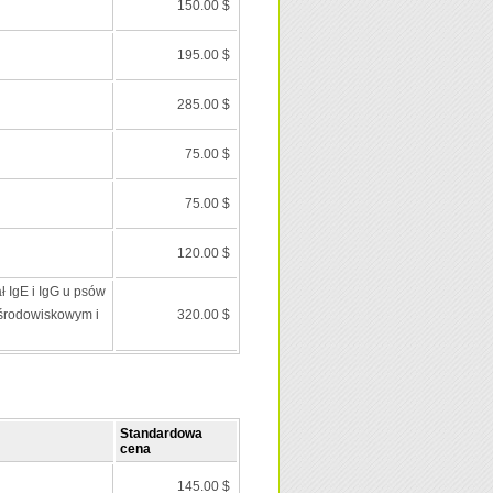
150.00 $
195.00 $
285.00 $
75.00 $
75.00 $
120.00 $
ł IgE i IgG u psów
środowiskowym i
320.00 $
Standardowa
cena
145.00 $