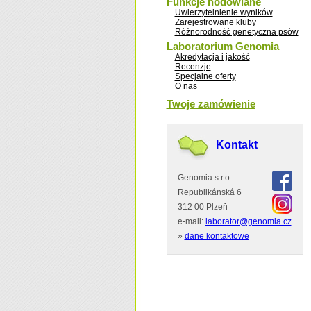
Funkcje hodowlane
Uwierzytelnienie wyników
Zarejestrowane kluby
Różnorodność genetyczna psów
Laboratorium Genomia
Akredytacja i jakość
Recenzje
Specjalne oferty
O nas
Twoje zamówienie
Kontakt
Genomia s.r.o.
Republikánská 6
312 00 Plzeň
e-mail:
laborator@genomia.cz
»
dane kontaktowe