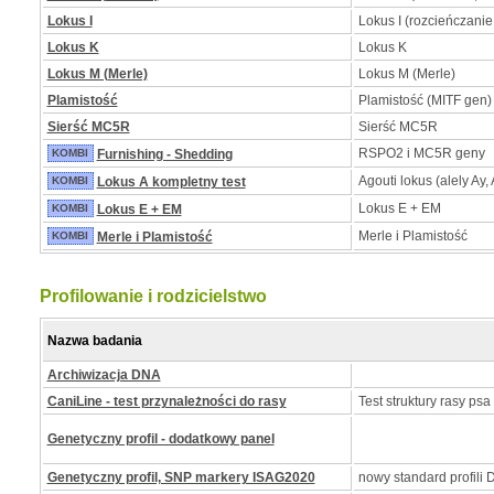
Lokus I
Lokus I (rozcieńczanie
Lokus K
Lokus K
Lokus M (Merle)
Lokus M (Merle)
Plamistość
Plamistość (MITF gen)
Sierść MC5R
Sierść MC5R
RSPO2 i MC5R geny
KOMBI
Furnishing - Shedding
Agouti lokus (alely Ay, 
KOMBI
Lokus A kompletny test
Lokus E + EM
KOMBI
Lokus E + EM
Merle i Plamistość
KOMBI
Merle i Plamistość
Profilowanie i rodzicielstwo
Nazwa badania
Archiwizacja DNA
CaniLine - test przynależności do rasy
Test struktury rasy psa
Genetyczny profil - dodatkowy panel
Genetyczny profil, SNP markery ISAG2020
nowy standard profili