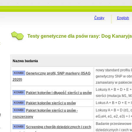
Česky
English
Testy genetyczne dla psów rasy: Dog Kanaryjs
t
Nazwa badania
nowy standard profilu 
KOMBI
Genetyczny profil, SNP markery (ISAG
genetyczny SNP w obn
2020)
zamawiany w pakiecie
Lokusy A + B + D + E +
KOMBI
Pakiet kolorów i długość sierści u psów
sierści (mutacja M1, M
Lokus A + B + D + E + 
KOMBI
Pakiet kolorów sierści u psów
Lokusy A + B + D (d1, 
KOMBI
Pakiet kolorów sierści u psów -
e
eG,eH, e1, e2, e3) + I 
rozszerzony
Badanie przesiewowe
a
KOMBI
Screening chorób dziedzicznych i cech
dziedzicznych i cech 