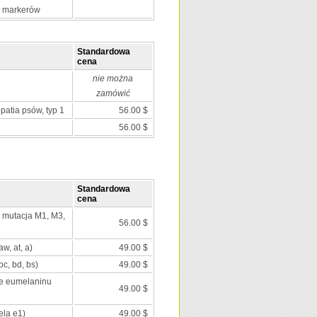
0 markerów
Standardowa
cena
nie można
zamówić
patia psów, typ 1
56.00 $
56.00 $
Standardowa
cena
; mutacja M1, M3,
56.00 $
aw, at, a)
49.00 $
c, bd, bs)
49.00 $
ie eumelaninu
49.00 $
ela e1)
49.00 $