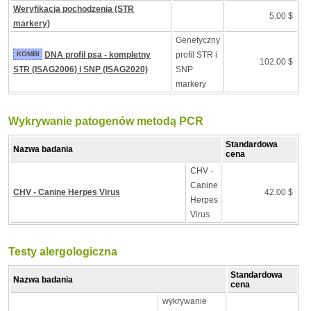
Weryfikacja pochodzenia (STR
5.00 $
markery)
Genetyczny
KOMBI
DNA profil psa - kompletny
profil STR i
102.00 $
STR (ISAG2006) i SNP (ISAG2020)
SNP
markery
Wykrywanie patogenów metodą PCR
Standardowa
Nazwa badania
cena
CHV -
Canine
CHV - Canine Herpes Virus
42.00 $
Herpes
Virus
Testy alergologiczna
Standardowa
Nazwa badania
cena
wykrywanie