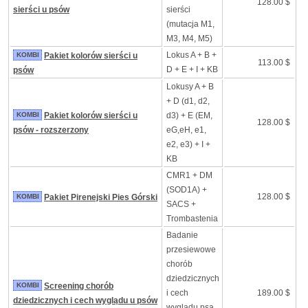
128.00 $
sierści u psów
sierści
(mutacja M1,
M3, M4, M5)
Lokus A + B +
KOMBI
Pakiet kolorów sierści u
113.00 $
D + E + I + KB
psów
Lokusy A + B
+ D (d1, d2,
KOMBI
Pakiet kolorów sierści u
d3) + E (EM,
128.00 $
psów - rozszerzony
eG,eH, e1,
e2, e3) + I +
KB
CMR1 + DM
(SOD1A) +
128.00 $
KOMBI
Pakiet Pirenejski Pies Górski
SACS +
Trombastenia
Badanie
przesiewowe
chorób
dziedzicznych
KOMBI
Screening chorób
i cech
189.00 $
dziedzicznych i cech wyglądu u psów
wyglądu psa