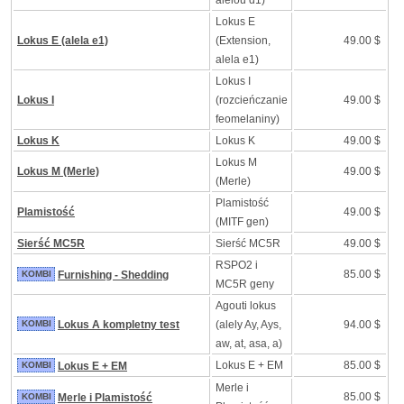
alelou d1)
Lokus E
Lokus E (alela e1)
(Extension,
49.00 $
alela e1)
Lokus I
Lokus I
(rozcieńczanie
49.00 $
feomelaniny)
Lokus K
Lokus K
49.00 $
Lokus M
Lokus M (Merle)
49.00 $
(Merle)
Plamistość
Plamistość
49.00 $
(MITF gen)
Sierść MC5R
Sierść MC5R
49.00 $
RSPO2 i
85.00 $
KOMBI
Furnishing - Shedding
MC5R geny
Agouti lokus
KOMBI
Lokus A kompletny test
(alely Ay, Ays,
94.00 $
aw, at, asa, a)
Lokus E + EM
85.00 $
KOMBI
Lokus E + EM
Merle i
85.00 $
KOMBI
Merle i Plamistość