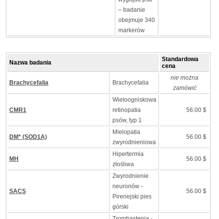
– badanie
obejmuje 340
markerów
Standardowa
Nazwa badania
cena
nie można
Brachycefalia
Brachycefalia
zamówić
Wieloogniskowa
CMR1
retinopatia
56.00 $
psów, typ 1
Mielopatia
DM* (SOD1A)
56.00 $
zwyrodnieniowa
Hipertermia
MH
56.00 $
złośliwa
Zwyrodnienie
neuronów -
SACS
56.00 $
Pirenejski pies
górski
Trombastenia -