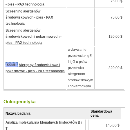
75.00 $
- pies - PAX technologia
Screening alergenów
środowiskowych - pies - PAX
75.00 $
technologia
Screening alergenów
środowiskowych i pokarmowych -
120.00 $
pies - PAX technologia
wykrywanie
przeciwciał IgE
i IgG u psów
KOMBI
Alergeny środowiskowe i
przeciwko
320.00 $
pokarmowe - pies - PAX technologia
alergenom
środowiskowym
i pokarmowym
Onkogenetyka
Standardowa
Nazwa badania
cena
Analiza molekularna klonalnych limfocytów B i
145.00 $
T