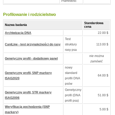
Plamistość
Profilowanie i rodzicielstwo
Standardowa
Nazwa badania
cena
Archiwizacja DNA
22.00 $
Test
CaniLine - test przynależności do rasy
struktury
113.00 $
rasy psa
nie można
Genetyczny profil - dodatkowy panel
zamówić
nowy
Genetyczny profil, SNP markery
standard
64.00 $
ISAG2020
profili DNA
psów
Genetyczny
Genetyczny profil, STR markery
profil (DNA
51.00 $
ISAG2006
profil psa)
Weryfikacja pochodzenia (SNP
5.00 $
markery)