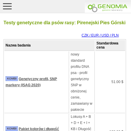
Testy genetyczne dla psów rasy: Pirenejski Pies Górski
CZK / EUR / USD / PLN
Standardowa
Nazwa badania
cena
nowy
standard
profilu DNA
psa - profil
KOMBI
Genetyczny profil, SNP
genetyczny
51.00 $
markery (ISAG 2020)
SNP w
obniżonej
cenie,
zamawiany w
pakiecie
Lokusy A + B
+ D + E + I +
KOMBI
Pakiet kolorów i długość
KB i Długość