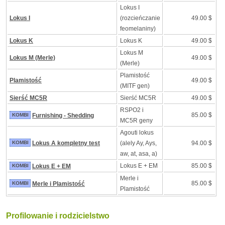
Lokus I
Lokus I
(rozcieńczanie
49.00 $
feomelaniny)
Lokus K
Lokus K
49.00 $
Lokus M
Lokus M (Merle)
49.00 $
(Merle)
Plamistość
Plamistość
49.00 $
(MITF gen)
Sierść MC5R
Sierść MC5R
49.00 $
RSPO2 i
85.00 $
KOMBI
Furnishing - Shedding
MC5R geny
Agouti lokus
KOMBI
Lokus A kompletny test
(alely Ay, Ays,
94.00 $
aw, at, asa, a)
Lokus E + EM
85.00 $
KOMBI
Lokus E + EM
Merle i
85.00 $
KOMBI
Merle i Plamistość
Plamistość
Profilowanie i rodzicielstwo