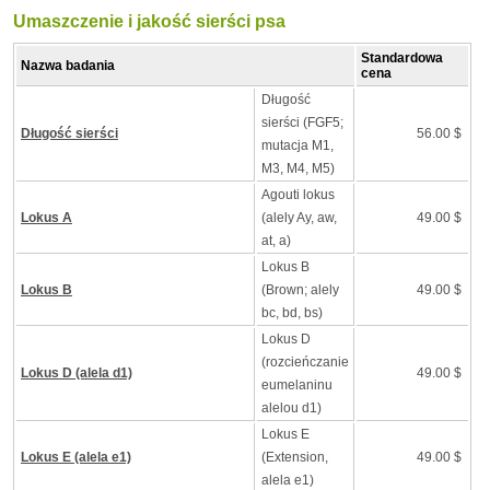
Umaszczenie i jakość sierści psa
Standardowa
Nazwa badania
cena
Długość
sierści (FGF5;
Długość sierści
56.00 $
mutacja M1,
M3, M4, M5)
Agouti lokus
Lokus A
(alely Ay, aw,
49.00 $
at, a)
Lokus B
Lokus B
(Brown; alely
49.00 $
bc, bd, bs)
Lokus D
(rozcieńczanie
Lokus D (alela d1)
49.00 $
eumelaninu
alelou d1)
Lokus E
Lokus E (alela e1)
(Extension,
49.00 $
alela e1)