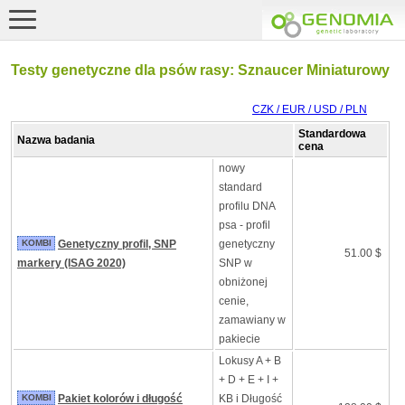
Testy genetyczne dla psów rasy: Sznaucer Miniaturowy
CZK / EUR / USD / PLN
Standardowa
Nazwa badania
cena
nowy
standard
profilu DNA
psa - profil
KOMBI
Genetyczny profil, SNP
genetyczny
51.00 $
markery (ISAG 2020)
SNP w
obniżonej
cenie,
zamawiany w
pakiecie
Lokusy A + B
+ D + E + I +
KOMBI
Pakiet kolorów i długość
KB i Długość