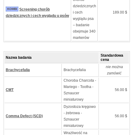
dziedzicznych
KOMBI
Screening chorób
i cech
189.00 $
dziedzicznych i cech wyglądu u psów
wyglądu psa
– badanie
obejmuje 340
markerów
Standardowa
Nazwa badania
cena
nie można
Brachycefalia
Brachycefalia
zamówić
Choroba Charcota -
Mariego - Tootha -
CMT
56.00 $
Sznaucer
miniaturowy
Dyzostoza kręgowo
- żebrowa -
Comma Defect (SCD)
56.00 $
Sznaucer
miniaturowy
Wrażliwość na