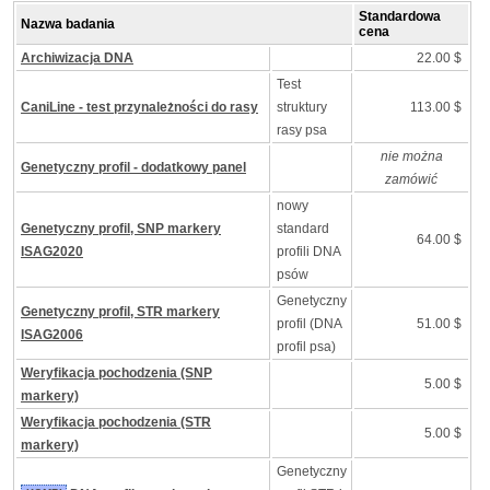
Standardowa
Nazwa badania
cena
Archiwizacja DNA
22.00 $
Test
CaniLine - test przynależności do rasy
struktury
113.00 $
rasy psa
nie można
Genetyczny profil - dodatkowy panel
zamówić
nowy
Genetyczny profil, SNP markery
standard
64.00 $
ISAG2020
profili DNA
psów
Genetyczny
Genetyczny profil, STR markery
profil (DNA
51.00 $
ISAG2006
profil psa)
Weryfikacja pochodzenia (SNP
5.00 $
markery)
Weryfikacja pochodzenia (STR
5.00 $
markery)
Genetyczny