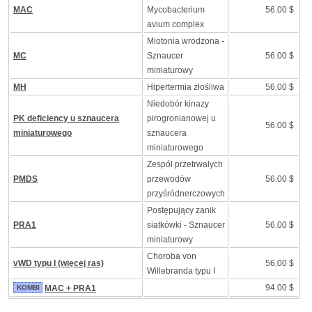
MAC
Mycobacterium
56.00 $
avium complex
Miotonia wrodzona -
MC
Sznaucer
56.00 $
miniaturowy
MH
Hipertermia złośliwa
56.00 $
Niedobór kinazy
PK deficiency u sznaucera
pirogronianowej u
56.00 $
miniaturowego
sznaucera
miniaturowego
Zespół przetrwałych
PMDS
przewodów
56.00 $
przyśródnerczowych
Postępujący zanik
PRA1
siatkówki - Sznaucer
56.00 $
miniaturowy
Choroba von
vWD typu I (więcej ras)
56.00 $
Willebranda typu I
94.00 $
KOMBI
MAC + PRA1