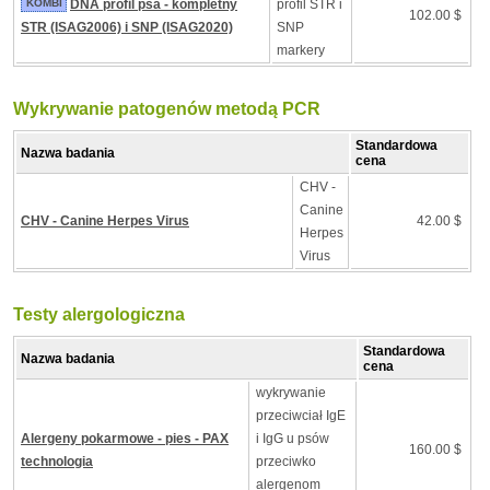
KOMBI
DNA profil psa - kompletny
profil STR i
102.00 $
STR (ISAG2006) i SNP (ISAG2020)
SNP
markery
Wykrywanie patogenów metodą PCR
Standardowa
Nazwa badania
cena
CHV -
Canine
CHV - Canine Herpes Virus
42.00 $
Herpes
Virus
Testy alergologiczna
Standardowa
Nazwa badania
cena
wykrywanie
przeciwciał IgE
Alergeny pokarmowe - pies - PAX
i IgG u psów
160.00 $
technologia
przeciwko
alergenom