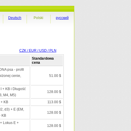
Deutsch
Polski
русский
CZK / EUR / USD / PLN
Standardowa
cena
DNA psa - profil
iżonej cenie,
51.00 $
 I + KB i Długość
128.00 $
3, M4, M5)
I + KB
113.00 $
d2, d3) + E (EM,
128.00 $
+ KB
+ Lokus E +
128.00 $