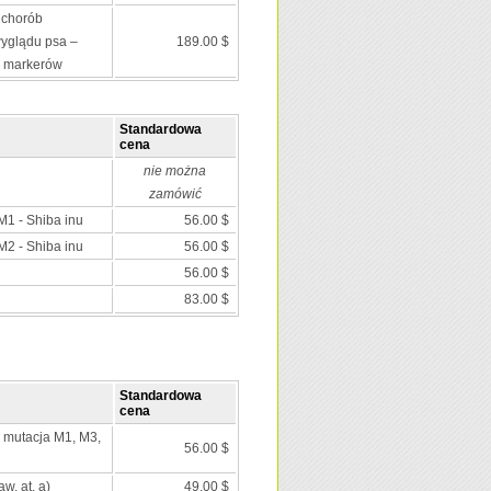
 chorób
wyglądu psa –
189.00 $
0 markerów
Standardowa
cena
nie można
zamówić
1 - Shiba inu
56.00 $
2 - Shiba inu
56.00 $
56.00 $
83.00 $
Standardowa
cena
; mutacja M1, M3,
56.00 $
aw, at, a)
49.00 $