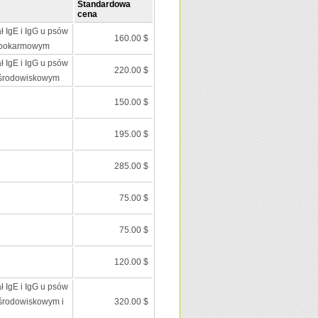
Standardowa
cena
ł IgE i IgG u psów
160.00 $
 pokarmowym
ł IgE i IgG u psów
220.00 $
 środowiskowym
150.00 $
195.00 $
285.00 $
75.00 $
75.00 $
120.00 $
ł IgE i IgG u psów
środowiskowym i
320.00 $