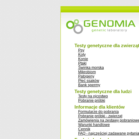
Testy genetyczne dla zwierzą
Psy
Koty
Konie
Ptaki
Świnka morska
Mikrobiom
Patogeny
Płeć ssaków
Bank spermy
Testy genetyczne dla ludzi
Testy na ojcostwo
Pobranie próbki
Informacje dla klientów
Formularze do pobrania
Pobranie próbki - zwierząt
Zamówienia na zestawy pobraniow
Warunki handlowe
Cennik
FAQ - najczęściej zadawane pytani