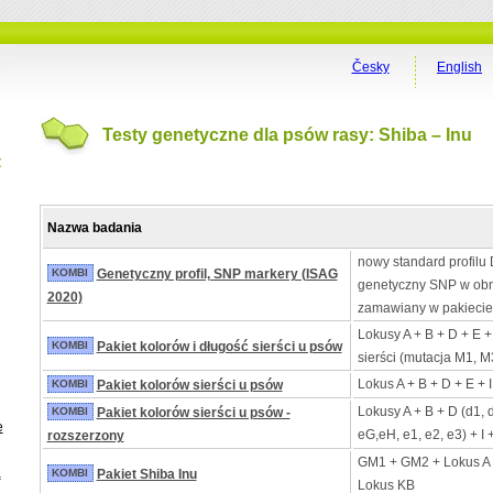
Česky
English
Testy genetyczne dla psów rasy: Shiba – Inu
t
Nazwa badania
nowy standard profilu 
KOMBI
Genetyczny profil, SNP markery (ISAG
genetyczny SNP w obn
2020)
zamawiany w pakiecie
Lokusy A + B + D + E +
KOMBI
Pakiet kolorów i długość sierści u psów
sierści (mutacja M1, M
Lokus A + B + D + E + 
KOMBI
Pakiet kolorów sierści u psów
Lokusy A + B + D (d1, 
KOMBI
Pakiet kolorów sierści u psów -
e
eG,eH, e1, e2, e3) + I 
rozszerzony
GM1 + GM2 + Lokus A 
a
KOMBI
Pakiet Shiba Inu
Lokus KB