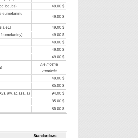
c, bd, bs)
49.00 $
ie eumelaninu
49.00 $
ela e1)
49.00 $
 feomelaniny)
49.00 $
49.00 $
49.00 $
49.00 $
nie można
a)
zamówić
49.00 $
85.00 $
Ays, aw, at, asa, a)
94.00 $
85.00 $
85.00 $
Standardowa