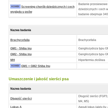
Badanie przesiewowe
KOMBI
Screening chorób dziedzicznych i cech
dziedzicznych i cech 
wyglądu u psów
badanie obejmuje 34
Nazwa badania
Brachycefalia
Brachycefalia
GM1 - Shiba inu
Gangliozydoza typu GM
GM2 - Shiba inu
Gangliozydoza typu GM
MH
Hipertermia złośliwa
KOMBI
GM1 + GM2 Shiba Inu
Umaszczenie i jakość sierści psa
Nazwa badania
Długość sierści (FGF5
Długość sierści
M4, M5)
Lokus A
Agouti lokus (alely Ay, 