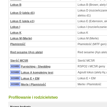
Lokus B
Lokus B (Brown; alely b
Lokus D (rozcieńczan
Lokus D (alela d1)
alelou d1)
Lokus E (alela e1)
Lokus E (Extension, al
Lokus I
Lokus I (rozcieńczanie
Lokus K
Lokus K
Lokus M (Merle)
Lokus M (Merle)
Plamistość
Plamistość (MITF gen)
Red sesame (Ays alela)
Red sesame (Ays alel
Sierść MC5R
Sierść MC5R
RSPO2 i MC5R geny
KOMBI
Furnishing - Shedding
Agouti lokus (alely Ay, 
KOMBI
Lokus A kompletny test
Lokus E + EM
KOMBI
Lokus E + EM
Merle i Plamistość
KOMBI
Merle i Plamistość
Profilowanie i rodzicielstwo