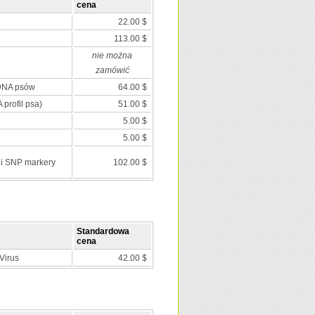
cena
22.00 $
113.00 $
nie można
zamówić
 DNA psów
64.00 $
 profil psa)
51.00 $
5.00 $
5.00 $
 i SNP markery
102.00 $
Standardowa
cena
Virus
42.00 $