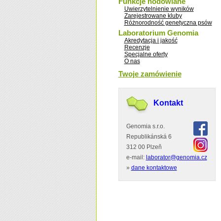
Funkcje hodowlane
Uwierzytelnienie wyników
Zarejestrowane kluby
Różnorodność genetyczna psów
Laboratorium Genomia
Akredytacja i jakość
Recenzje
Specjalne oferty
O nas
Twoje zamówienie
Kontakt
Genomia s.r.o.
Republikánská 6
312 00 Plzeň
e-mail:
laborator@genomia.cz
»
dane kontaktowe