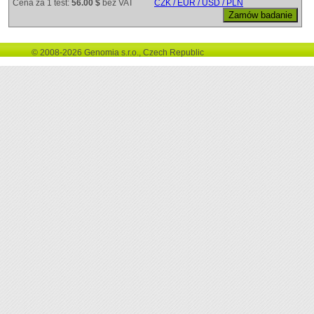
Cena za 1 test:
56.00 $
bez VAT
CZK / EUR / USD / PLN
© 2008-2026 Genomia s.r.o., Czech Republic