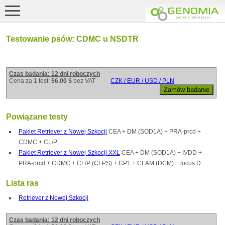
Testowanie psów: CDMC u NSDTR
Czas badania: 12 dni roboczych
Cena za 1 test:
56.00 $
bez VAT
CZK / EUR / USD / PLN
Powiązane testy
Pakiet Retriever z Nowej Szkocji
CEA + DM (SOD1A) + PRA-prcd +
CDMC + CL/P
Pakiet Retriever z Nowej Szkocji XXL
CEA + DM (SOD1A) + IVDD +
PRA-prcd + CDMC + CL/P (CLPS) + CP1 + CLAM (DCM) + locus D
Lista ras
Retriever z Nowej Szkocji
Czas badania: 12 dni roboczych