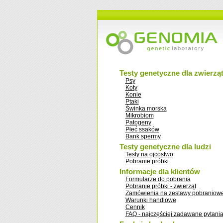
Testy genetyczne dla zwierzą
Psy
Koty
Konie
Ptaki
Świnka morska
Mikrobiom
Patogeny
Płeć ssaków
Bank spermy
Testy genetyczne dla ludzi
Testy na ojcostwo
Pobranie próbki
Informacje dla klientów
Formularze do pobrania
Pobranie próbki - zwierząt
Zamówienia na zestawy pobraniow
Warunki handlowe
Cennik
FAQ - najczęściej zadawane pytani