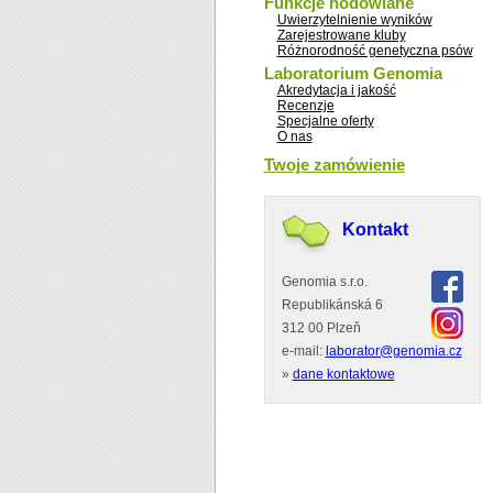
Funkcje hodowlane
Uwierzytelnienie wyników
Zarejestrowane kluby
Różnorodność genetyczna psów
Laboratorium Genomia
Akredytacja i jakość
Recenzje
Specjalne oferty
O nas
Twoje zamówienie
Kontakt
Genomia s.r.o.
Republikánská 6
312 00 Plzeň
e-mail:
laborator@genomia.cz
»
dane kontaktowe