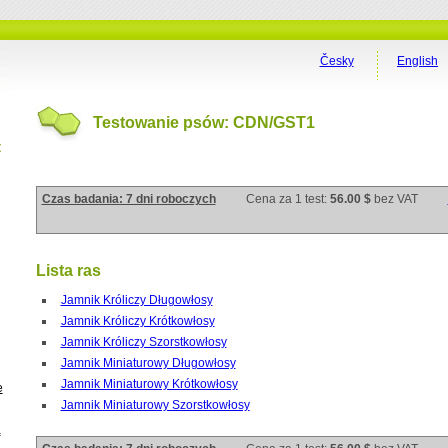
Česky
English
Testowanie psów: CDN/GST1
t
Czas badania: 7 dni roboczych
Cena za 1 test:
56.00 $
bez VAT
Lista ras
Jamnik Króliczy Długowłosy
Jamnik Króliczy Krótkowłosy
Jamnik Króliczy Szorstkowłosy
Jamnik Miniaturowy Długowłosy
Jamnik Miniaturowy Krótkowłosy
e
Jamnik Miniaturowy Szorstkowłosy
a