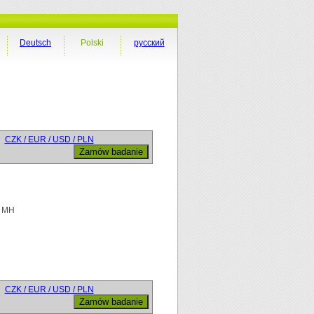
Deutsch
Polski
русский
CZK / EUR / USD / PLN
+ MH
CZK / EUR / USD / PLN