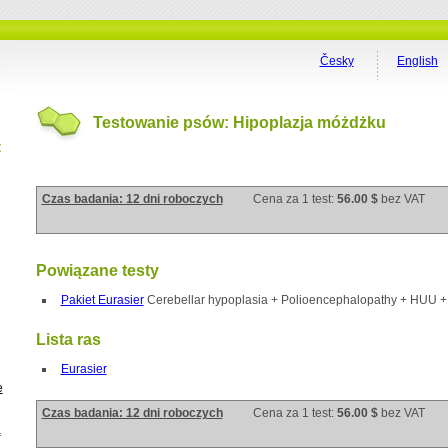
Česky
English
Testowanie psów: Hipoplazja móżdżku
t
Czas badania: 12 dni roboczych
Cena za 1 test:
56.00 $
bez VAT
Powiązane testy
Pakiet Eurasier
Cerebellar hypoplasia + Polioencephalopathy + HUU 
Lista ras
Eurasier
e
Czas badania: 12 dni roboczych
Cena za 1 test:
56.00 $
bez VAT
a