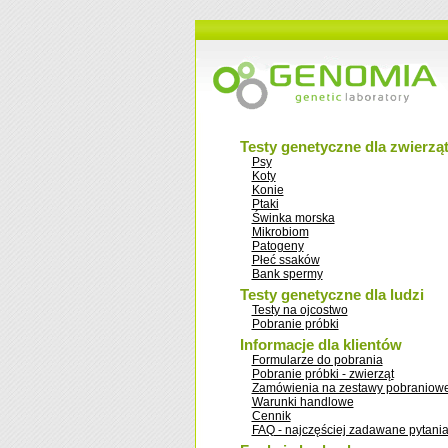
Testy genetyczne dla zwierzą
Psy
Koty
Konie
Ptaki
Świnka morska
Mikrobiom
Patogeny
Płeć ssaków
Bank spermy
Testy genetyczne dla ludzi
Testy na ojcostwo
Pobranie próbki
Informacje dla klientów
Formularze do pobrania
Pobranie próbki - zwierząt
Zamówienia na zestawy pobraniow
Warunki handlowe
Cennik
FAQ - najczęściej zadawane pytani