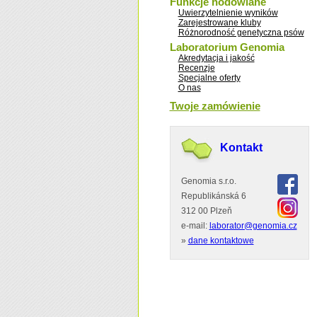
Funkcje hodowlane
Uwierzytelnienie wyników
Zarejestrowane kluby
Różnorodność genetyczna psów
Laboratorium Genomia
Akredytacja i jakość
Recenzje
Specjalne oferty
O nas
Twoje zamówienie
Kontakt
Genomia s.r.o.
Republikánská 6
312 00 Plzeň
e-mail:
laborator@genomia.cz
»
dane kontaktowe