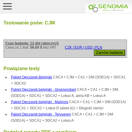
Testowanie psów: CJM
Czas badania: 12 dni roboczych
Cena za 1 test:
56.00 $
bez VAT
CZK / EUR / USD / PLN
Powiązane testy
Pakiet Owczarek Belgijski
CACA + CJM + CA1 + DM (SOD1A) + SDCA1
+ SDCA2
Pakiet Owczarek belgijski - Groenendael
CACA + CA1 + CJM + DM
(SOD1A) + SDCA1 + SDCA2 + Lokus K, alela KB + Lokus A
Pakiet Owczarek belgijski - Malinois
CACA + CA1 + CJM + DM (SOD1A)
+ SDCA1 + SDCA2 + Lokus D (alela d1) + Długość sierści
Pakiet Owczarek belgijski - Tervueren
CACA + CA1 + CJM + DM
(SOD1A) + SDCA1 + SDCA2 + Lokus A