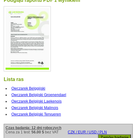
Podgląd raportu PDF z wynikiem
Lista ras
Owczarek Belggijski
Owczarek Belgijski Groenendael
Owczarek Belgijski Laekenois
Owczarek Belgijski Malinois
Owczarek Belgijski Tervueren
Czas badania: 12 dni roboczych
Cena za 1 test:
56.00 $
bez VAT
CZK / EUR / USD / PLN