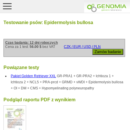
Testowanie psów: Epidermolysis bullosa
Czas badania: 12 dni roboczych
Cena za 1 test:
56.00 $
bez VAT
CZK / EUR / USD / PLN
Powiązane testy
Pakiet Golden Retriever XXL
GR-PRA1 + GR-PRA2 + Ichtioza 1 +
Ichtioza 2 + NCL5 + PRA-prcd + GRMD + vWDI + Epidermolysis bullosa
+ OI + DM + CMS + Hypomyelinating polyneuropathy
Podgląd raportu PDF z wynikiem