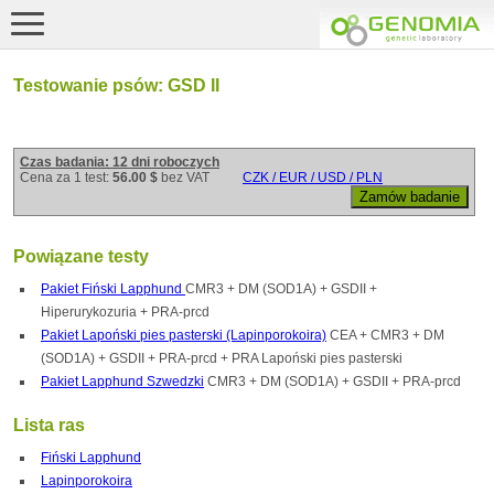
Testowanie psów: GSD II
Czas badania: 12 dni roboczych
Cena za 1 test:
56.00 $
bez VAT
CZK / EUR / USD / PLN
Powiązane testy
Pakiet Fiński Lapphund
CMR3 + DM (SOD1A) + GSDII +
Hiperurykozuria + PRA-prcd
Pakiet Lapoński pies pasterski (Lapinporokoira)
CEA + CMR3 + DM
(SOD1A) + GSDII + PRA-prcd + PRA Lapoński pies pasterski
Pakiet Lapphund Szwedzki
CMR3 + DM (SOD1A) + GSDII + PRA-prcd
Lista ras
Fiński Lapphund
Lapinporokoira