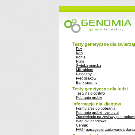
Testy genetyczne dla zwierzą
Psy
Koty
Konie
Ptaki
Świnka morska
Mikrobiom
Patogeny
Płeć ssaków
Bank spermy
Testy genetyczne dla ludzi
Testy na ojcostwo
Pobranie próbki
Informacje dla klientów
Formularze do pobrania
Pobranie próbki - zwierząt
Zamówienia na zestawy pobraniow
Warunki handlowe
Cennik
FAQ - najczęściej zadawane pytani