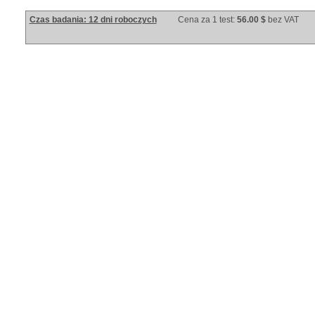
Czas badania: 12 dni roboczych
Cena za 1 test:
56.00 $
bez VAT