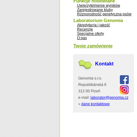
Funkcje hodowlane
Uwierzytelnienie wyników
Zarejestrowane kluby
Różnorodność genetyczna psów
Laboratorium Genomia
Akredytacja i jakość
Recenzje
Specjalne oferty
O nas
Twoje zamówienie
Kontakt
Genomia s.r.o.
Republikánská 6
312 00 Plzeň
e-mail:
laborator@genomia.cz
»
dane kontaktowe