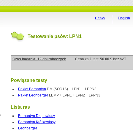
Česky
English
Testowanie psów: LPN1
t
Czas badania: 12 dni roboczych
Cena za 1 test:
56.00 $
bez VAT
Powiązane testy
Pakiet Bernardyn
DM (SOD1A) + LPN1 + LPPN3
Pakiet Leonberger
LEMP + LPN1 + LPN2 + LPPN3
Lista ras
e
Bernardyn Długowłosy
Bernardyn Krótkowłosy
a
Leonberger