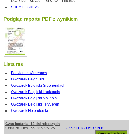
(SOD1A) + SDCA1 + SDCA2 + Lokus A
SDCA1 + SDCA2
Podgląd raportu PDF z wynikiem
Lista ras
Bouvier des Ardennes
Owczarek Belggijski
Owczarek Belgijski Groenendael
Owczarek Belgijski Laekenois
Owczarek Belgijski Malinois
Owczarek Belgijski Tervueren
Owczarek Holenderski
Czas badania: 12 dni roboczych
Cena za 1 test:
56.00 $
bez VAT
CZK / EUR / USD / PLN