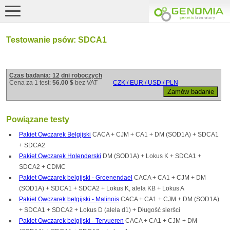
Testowanie psów: SDCA1
Czas badania: 12 dni roboczych
Cena za 1 test:
56.00 $
bez VAT
CZK / EUR / USD / PLN
Powiązane testy
Pakiet Owczarek Belgijski
CACA + CJM + CA1 + DM (SOD1A) + SDCA1
+ SDCA2
Pakiet Owczarek Holenderski
DM (SOD1A) + Lokus K + SDCA1 +
SDCA2 + CDMC
Pakiet Owczarek belgijski - Groenendael
CACA + CA1 + CJM + DM
(SOD1A) + SDCA1 + SDCA2 + Lokus K, alela KB + Lokus A
Pakiet Owczarek belgijski - Malinois
CACA + CA1 + CJM + DM (SOD1A)
+ SDCA1 + SDCA2 + Lokus D (alela d1) + Długość sierści
Pakiet Owczarek belgijski - Tervueren
CACA + CA1 + CJM + DM