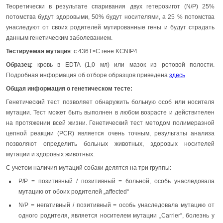
Теоретически в результате спаривания двух гетерозигот (N/P) 25%
потомства будут здоровыми, 50% будут носителями, а 25 % потомства
унаследуют от своих родителей мутированные гены и будут страдать
данным генетическим заболеванием.
Тестируемая мутация
: c.436T>C гене KCNIP4
Образец
: кровь в EDTA (1,0 мл) или мазок из ротовой полости.
Подробная информация об отборе образцов приведена
здесь
Общая информация о генетическом тесте:
Генетический тест позволяет обнаружить больную особ или носителя
мутации. Тест может быть выполнен в любом возрасте и действителен
на протяжении всей жизни. Генетический тест методом полимеразной
цепной реакции (PCR) является очень точным, результаты анализа
позволяют определить больных животных, здоровых носителей
мутации и здоровых животных.
С учетом наличия мутаций собаки делятся на три группы:
P/P = позитивный / позитивный = больной, особь унаследовала
мутацию от обоих родителей „affected“
N/P = негативный / позитивный = особь унаследовала мутацию от
одного родителя, является носителем мутации „Carrier“, болезнь у