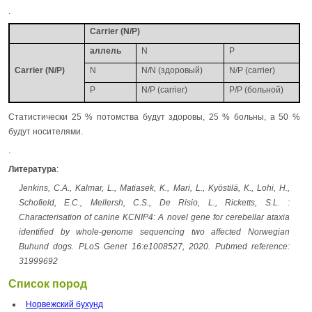
.
Carrier (N/P)
аллель
N
P
Carrier (N/P)
N
N/N (здоровый)
N/P (carrier)
P
N/P (carrier)
P/P (больной)
Статистически 25 % потомства будут здоровы, 25 % больны, а 50 %
будут носителями.
.
Литература
:
Jenkins, C.A., Kalmar, L., Matiasek, K., Mari, L., Kyöstilä, K., Lohi, H.,
Schofield, E.C., Mellersh, C.S., De Risio, L., Ricketts, S.L. :
Characterisation of canine KCNIP4: A novel gene for cerebellar ataxia
identified by whole-genome sequencing two affected Norwegian
Buhund dogs. PLoS Genet 16:e1008527, 2020. Pubmed reference:
31999692
Список пород
Норвежский бухунд