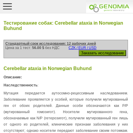
Тестирование собак: Cerebellar ataxia in Norwegian
Buhund
Стандартный срок исследования: 12 рабочих дней
Цена за 1 тест:
56.00 $
без НДС
CZK / EUR / USD
Cerebellar ataxia in Norwegian Buhund
Описание:
Наследственность
:
Мутация передается аутосомно-рецессивным наследованием.
Заболевание проявляется у особей, которые получили мутированный
ген от обоих родителей. Данные особи обозначаются как P/P
(мутированный гомозигот). Носители мутированного гена,
обозначаемые как N/P (гетерозигот), получили мутированный ген лишь
от одного из родителей, клинические признаки заболевания у них
отсутствуют; однако носители передают заболевание своим потомкам.