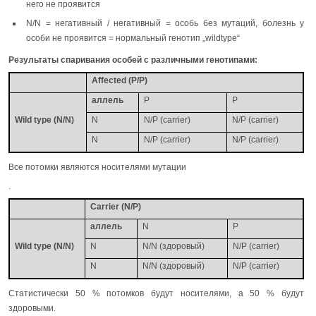
него не проявится
N/N = негативный / негативный = особь без мутаций, болезнь у
особи не проявится = нормальный генотип „wildtype“
Результаты спаривания особей с различными генотипами:
Affected (P/P)
аллель
P
P
Wild type (N/N)
N
N/P (carrier)
N/P (carrier)
N
N/P (carrier)
N/P (carrier)
Все потомки являются носителями мутации
.
Carrier (N/P)
аллель
N
P
Wild type (N/N)
N
N/N (здоровый)
N/P (carrier)
N
N/N (здоровый)
N/P (carrier)
Статистически 50 % потомков будут носителями, а 50 % будут
здоровыми.