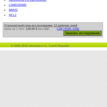
LGMD/SDMD
MMVD
NCL2
Стандартный срок исследования: 12 рабочих дней
Цена за 1 тест:
128.00 $
без НДС
CZK / EUR / USD
© 2008-2026 Genomia s.r.o., Czech Republic