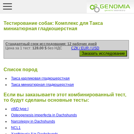
Тестирование собак: Комплекс для Такса
миниатюрная гладкошерстная
Стандартный срок исследования: 12 рабочих дней
Цена за 1 тест:
128.00 $
без НДС
CZK / EUR / USD
Список пород
Такса карликовая гладкошерстная
Такса миниатюрная гладкошерстная
Если вы заказываете этот комбинированный тест,
то будут сделаны основные тесты:
vWD type I
Osteogenesis imperfecta in Dachshunds
Narcolepsy in Dachshunds
NCL1
Xanthinuria II in Dachshunds