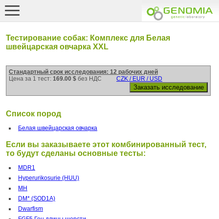
Тестирование собак: Комплекс для Белая
швейцарская овчарка XXL
Стандартный срок исследования: 12 рабочих дней
Цена за 1 тест:
169.00 $
без НДС
CZK / EUR / USD
Список пород
Белая швейцарская овчарка
Если вы заказываете этот комбинированный тест,
то будут сделаны основные тесты:
MDR1
Hyperurikosurie (HUU)
MH
DM* (SOD1A)
Dwarfism
FGF5 Ген длины шерсти