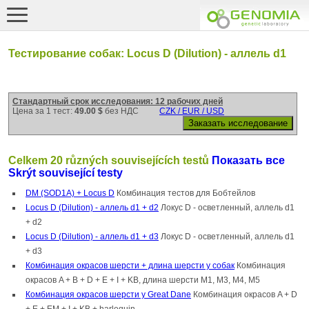
Тестирование собак: Locus D (Dilution) - аллель d1
Стандартный срок исследования: 12 рабочих дней
Цена за 1 тест:
49.00 $
без НДС
CZK / EUR / USD
Celkem 20 různých souvisejících testů
Показать все
Skrýt související testy
DM (SOD1A) + Locus D
Комбинация тестов для Бобтейлов
Locus D (Dilution) - аллель d1 + d2
Локус D - осветленный, аллель d1
+ d2
Locus D (Dilution) - аллель d1 + d3
Локус D - осветленный, аллель d1
+ d3
Комбинация окрасов шерсти + длина шерсти у собак
Комбинация
окрасов A + B + D + E + I + KB, длина шерсти M1, M3, M4, M5
Комбинация окрасов шерсти у Great Dane
Комбинация окрасов A + D