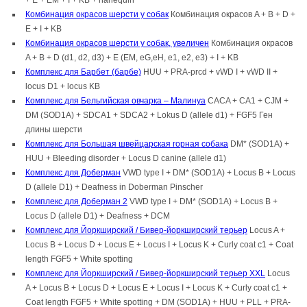
+ E + EM + I + KB + harlequin
Комбинация окрасов шерсти у собак
Комбинация окрасов A + B + D +
E + I + KB
Комбинация окрасов шерсти у собак, увеличен
Комбинация окрасов
A + B + D (d1, d2, d3) + E (EM, eG,eH, e1, e2, e3) + I + KB
Комплекс для Барбет (барбе)
HUU + PRA-prcd + vWD I + vWD II +
locus D1 + locus KB
Комплекс для Бельгийская овчарка – Малинуа
CACA + CA1 + CJM +
DM (SOD1A) + SDCA1 + SDCA2 + Lokus D (allele d1) + FGF5 Ген
длины шерсти
Комплекс для Большая швейцарская горная собака
DM* (SOD1A) +
HUU + Bleeding disorder + Locus D canine (allele d1)
Комплекс для Доберман
VWD type I + DM* (SOD1A) + Locus B + Locus
D (allele D1) + Deafness in Doberman Pinscher
Комплекс для Доберман 2
VWD type I + DM* (SOD1A) + Locus B +
Locus D (allele D1) + Deafness + DCM
Комплекс для Йоркширский / Бивер-йоркширский терьер
Locus A +
Locus B + Locus D + Locus E + Locus I + Locus K + Curly coat c1 + Coat
length FGF5 + White spotting
Комплекс для Йоркширский / Бивер-йоркширский терьер XXL
Locus
A + Locus B + Locus D + Locus E + Locus I + Locus K + Curly coat c1 +
Coat length FGF5 + White spotting + DM (SOD1A) + HUU + PLL + PRA-