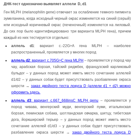
ДНК-тест однозначно выявляет аллели D, d1
Ген MLPH (melanophilin gene) отвечает за ослабление темного пигмента
эумеланина, когда исходный черный окрас изменяется на синий (серый)
или исходный коричневый окрас (печеночный) изменяется на лиловый.
До сих пор было идентифицировано три варианта MLPH гена), причем
каждый из них тестируется отдельно:
аллель
d1
: вариант c.-22G>A гена MLPH – наиболее
распространенный, проявляется у многих пород
аллель
d2
: вариант c.705G>C гена MLPH
– проявляется у пород чау
чау, арабская борзая, тайский риджбек, французский карликовый
бульдог – у данных пород может иметь место сочетание аллелей
d1/d2 – у данных собак будет присутствовать разбавление окраса
шерсти →
заказ двойного теста локуса D (аллели d1 + d2) можно
оформить здесь.
аллель
d3
: вариант c.667_668insC MLPH genu
– проявляется у
пород чивава, венгерский муди, венгерский пуми, итальянская
борзая, пекинская собака, шотландская овчарка, шитцу, тибетская
дога, йоркширский терьер – у данных пород может иметь место
сочетание аллелей d1/d3 – у данных собак будет присутствовать
разбавление окраса шерсти →
заказ двойного теста локуса D