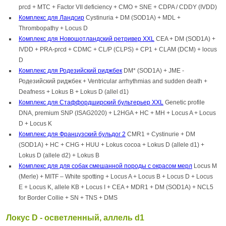
prcd + MTC + Factor VII deficiency + CMO + SNE + CDPA / CDDY (IVDD)
Комплекс для Ландсир
Cystinuria + DM (SOD1A) + MDL +
Thrombopathy + Locus D
Комплекс для Новошотландский ретривер XXL
CEA + DM (SOD1A) +
IVDD + PRA-prcd + CDMC + CL/P (CLPS) + CP1 + CLAM (DCM) + locus
D
Комплекс для Родезийский риджбек
DM* (SOD1A) + JME -
Родезийский риджбек + Ventricular arrhythmias and sudden death +
Deafness + Lokus B + Lokus D (allel d1)
Комплекс для Стаффордширский бультерьер XXL
Genetic profile
DNA, premium SNP (ISAG2020) + L2HGA + HC + MH + Locus A + Locus
D + Locus K
Комплекс для Французский бульдог 2
CMR1 + Cystinurie + DM
(SOD1A) + HC + CHG + HUU + Lokus cocoa + Lokus D (allele d1) +
Lokus D (allele d2) + Lokus B
Комплекс для для собак смешанной породы с окрасом мерл
Locus M
(Merle) + MITF – White spotting + Locus A + Locus B + Locus D + Locus
E + Locus K, allele KB + Locus I + CEA + MDR1 + DM (SOD1A) + NCL5
for Border Collie + SN + TNS + DMS
Локус D - осветленный, аллель d1