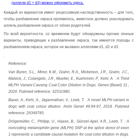
(аллели d1 + d3) можно оформить здесь.
Каждый из вариантов имеет рецессивную наследственность – для того,
чтобы разбавление окраса проявилось, животное должно унаследовать
аллель разбавления окраса от обоих родителей.
По всей вероятности, со временем будут обнаружены прочие генные
варианты, приводящие к разбавлению окраса, так имеются породы с
разбавлением окраса, которое не вызвано аллелями d1, d2 и d3.
.
Reference:
Van Buren, S.L., Minor, K.M., Grahn, R.A., Mickelson, J.R., Grahn, J.C.,
Malvick, J., Colangelo, J.R., Mueller, E., Kuehnlein, P., Kehl, A. : A Third
MLPH Variant Causing Coat Color Dilution in Dogs. Genes (Basel) 11:,
2020. Pubmed reference: 32531980.
Bauer, A., Kehl, A., Jagannathan, V., Leeb, T. : A novel MLPH variant in
dogs with coat colour dilution. Anim Genet 49:94-97, 2018. Pubmed
reference: 29349785.
Drögemüller, C., Philipp, U., Haase, B., Günzel-Apel, A.R., Leeb, T. : A
noncoding melanophilin gene (MLPH) SNP at the splice donor of exon
1 represents a candidate causal mutation for coat color dilution in dogs.